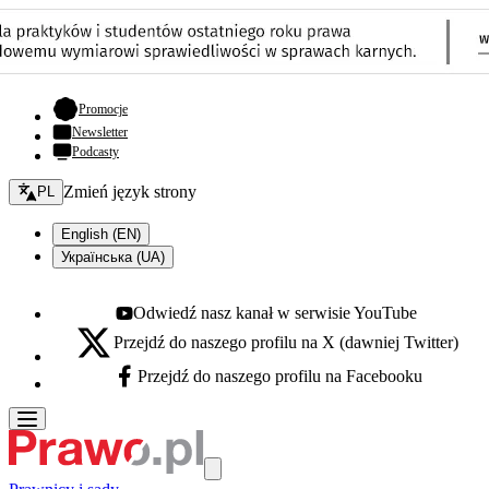
- otwiera się w nowej karcie
Promocje
Newsletter
Podcasty
Zmień język - bieżący:
Zmień język strony
PL
English (EN)
Українська (UA)
Odwiedź nasz kanał w serwisie YouTube
Youtube - otwiera się w nowej karcie
Przejdź do naszego profilu na X (dawniej Twitter)
X - otwiera się w nowej karcie
Przejdź do naszego profilu na Facebooku
Facebook - otwiera się w nowej karcie