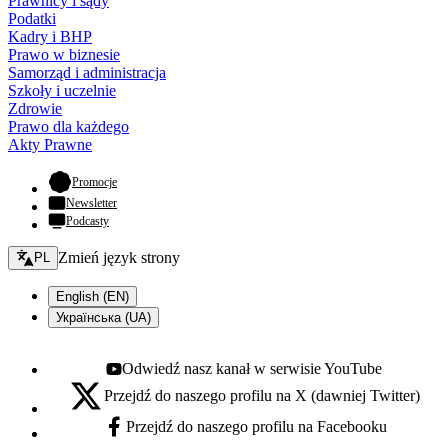
Prawnicy i sądy
Podatki
Kadry i BHP
Prawo w biznesie
Samorząd i administracja
Szkoły i uczelnie
Zdrowie
Prawo dla każdego
Akty Prawne
- otwiera się w nowej karcie
Promocje
Newsletter
Podcasty
Zmień język - bieżący:
Zmień język strony
PL
English (EN)
Українська (UA)
Odwiedź nasz kanał w serwisie YouTube
Youtube - otwiera się w nowej karcie
Przejdź do naszego profilu na X (dawniej Twitter)
X - otwiera się w nowej karcie
Przejdź do naszego profilu na Facebooku
Facebook - otwiera się w nowej karcie