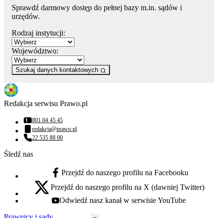
Sprawdź darmowy dostęp do pełnej bazy m.in. sądów i
urzędów.
Rodzaj instytucji:
Województwo:
Szukaj danych kontaktowych
Redakcja serwisu Prawo.pl
801 04 45 45
Numer telefonu:
redakcja@prawo.pl
Adres email:
22 535 88 00
Numer telefonu:
Śledź nas
Przejdź do naszego profilu na Facebooku
facebook - otwiera się w nowej karcie
Przejdź do naszego profilu na X (dawniej Twitter)
x - otwiera się w nowej karcie
Odwiedź nasz kanał w serwisie YouTube
youtube - otwiera się w nowej karcie
Prawnicy i sądy