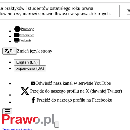
- otwiera się w nowej karcie
Promocje
Newsletter
Podcasty
Zmień język - bieżący:
Zmień język strony
PL
English (EN)
Українська (UA)
Odwiedź nasz kanał w serwisie YouTube
Youtube - otwiera się w nowej karcie
Przejdź do naszego profilu na X (dawniej Twitter)
X - otwiera się w nowej karcie
Przejdź do naszego profilu na Facebooku
Facebook - otwiera się w nowej karcie