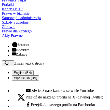
Prawnicy i sądy
Podatki
Kadry i BHP
Prawo w biznesie
Samorząd i administracja
Szkoły i uczelnie
Zdrowie
Prawo dla każdego
Akty Prawne
- otwiera się w nowej karcie
Promocje
Newsletter
Podcasty
Zmień język - bieżący:
Zmień język strony
PL
English (EN)
Українська (UA)
Odwiedź nasz kanał w serwisie YouTube
Youtube - otwiera się w nowej karcie
Przejdź do naszego profilu na X (dawniej Twitter)
X - otwiera się w nowej karcie
Przejdź do naszego profilu na Facebooku
Facebook - otwiera się w nowej karcie