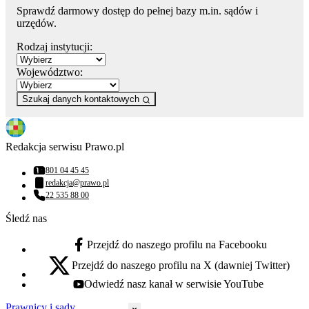
Sprawdź darmowy dostęp do pełnej bazy m.in. sądów i
urzędów.
Rodzaj instytucji:
Województwo:
Szukaj danych kontaktowych
Redakcja serwisu Prawo.pl
801 04 45 45
Numer telefonu:
redakcja@prawo.pl
Adres email:
22 535 88 00
Numer telefonu:
Śledź nas
Przejdź do naszego profilu na Facebooku
facebook - otwiera się w nowej karcie
Przejdź do naszego profilu na X (dawniej Twitter)
x - otwiera się w nowej karcie
Odwiedź nasz kanał w serwisie YouTube
youtube - otwiera się w nowej karcie
Prawnicy i sądy