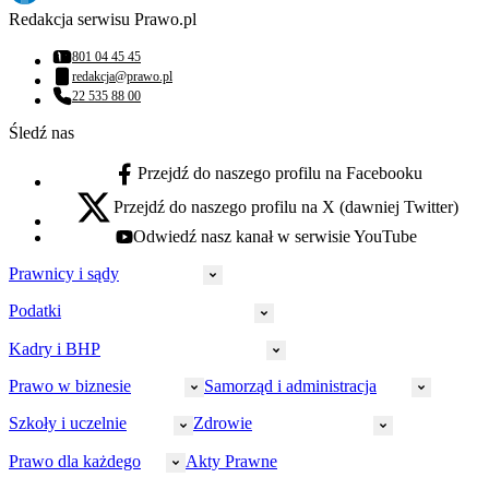
Redakcja serwisu Prawo.pl
801 04 45 45
Numer telefonu:
redakcja@prawo.pl
Adres email:
22 535 88 00
Numer telefonu:
Śledź nas
Przejdź do naszego profilu na Facebooku
facebook - otwiera się w nowej karcie
Przejdź do naszego profilu na X (dawniej Twitter)
x - otwiera się w nowej karcie
Odwiedź nasz kanał w serwisie YouTube
youtube - otwiera się w nowej karcie
Prawnicy i sądy
Podatki
Wymiar sprawiedliwości
Prawnicy
Kadry i BHP
PIT
Prokuratura
CIT
Prawo w biznesie
Samorząd i administracja
Policja
Prawo pracy
VAT
Rynek
HR
Szkoły i uczelnie
Zdrowie
Akcyza
Strefa aplikanta
Prawo gospodarcze
Samorząd terytorialny
BHP
Ordynacja
LegalTech
Małe i średnie firmy
Bezpieczeństwo publiczne
Prawo dla każdego
Akty Prawne
Ubezpieczenia społeczne
Rachunkowość
Sędziowie
Kadry w oświacie
Farmacja
Spółki
Administracja publiczna
PPK
Doradca podatkowy
E-doręczenia