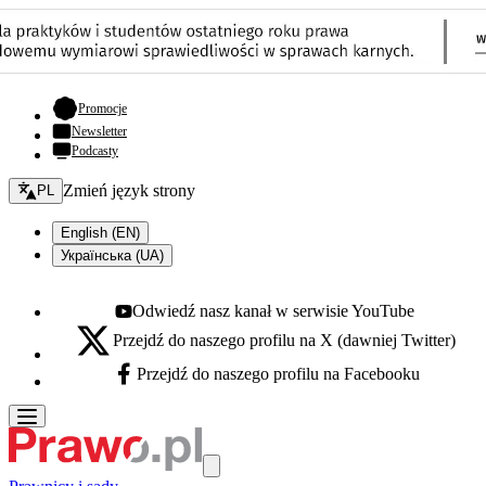
- otwiera się w nowej karcie
Promocje
Newsletter
Podcasty
Zmień język - bieżący:
Zmień język strony
PL
English (EN)
Українська (UA)
Odwiedź nasz kanał w serwisie YouTube
Youtube - otwiera się w nowej karcie
Przejdź do naszego profilu na X (dawniej Twitter)
X - otwiera się w nowej karcie
Przejdź do naszego profilu na Facebooku
Facebook - otwiera się w nowej karcie