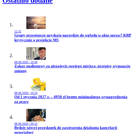
Ostatnio dodane
12:32
Przejdź do artykułu:
Grupy przestępcze uzyskają narzędzie do wglądu w akta spraw? KRP
krytycznie o projekcie MS
08.08.2026 | 10:46
Przejdź do artykułu:
Zakaz stadionowy za niezajęcie swojego miejsca, przepisy wymagają
zmiany
08.08.2026 | 10:24
Przejdź do artykułu:
Od 1 stycznia 2027 r. – 4950 zł brutto minimalnego wynagrodzenia
za pracę
08.08.2026 | 09:23
Przejdź do artykułu:
Będzie więcej przesłanek do zawieszenia działania kancelarii
notarialnej