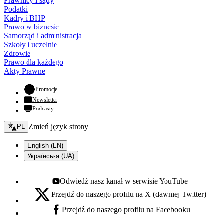
Prawnicy i sądy
Podatki
Kadry i BHP
Prawo w biznesie
Samorząd i administracja
Szkoły i uczelnie
Zdrowie
Prawo dla każdego
Akty Prawne
- otwiera się w nowej karcie
Promocje
Newsletter
Podcasty
Zmień język - bieżący:
Zmień język strony
PL
English (EN)
Українська (UA)
Odwiedź nasz kanał w serwisie YouTube
Youtube - otwiera się w nowej karcie
Przejdź do naszego profilu na X (dawniej Twitter)
X - otwiera się w nowej karcie
Przejdź do naszego profilu na Facebooku
Facebook - otwiera się w nowej karcie