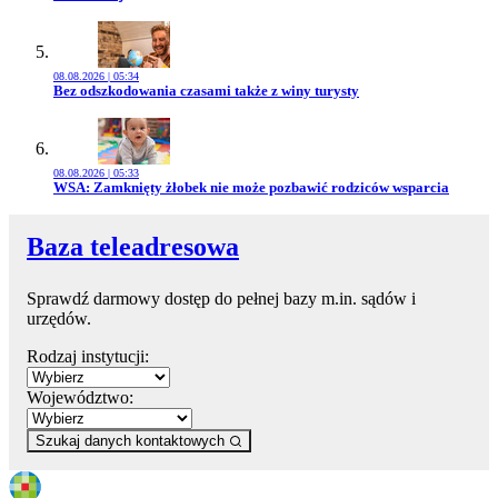
08.08.2026 | 05:34
Przejdź do artykułu:
Bez odszkodowania czasami także z winy turysty
08.08.2026 | 05:33
Przejdź do artykułu:
WSA: Zamknięty żłobek nie może pozbawić rodziców wsparcia
Baza teleadresowa
Sprawdź darmowy dostęp do pełnej bazy m.in. sądów i
urzędów.
Rodzaj instytucji:
Województwo:
Szukaj danych kontaktowych