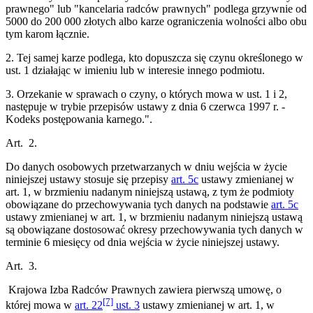
prawnego" lub "kancelaria radców prawnych" podlega grzywnie od
5000 do 200 000 złotych albo karze ograniczenia wolności albo obu
tym karom łącznie.
2. Tej samej karze podlega, kto dopuszcza się czynu określonego w
ust. 1 działając w imieniu lub w interesie innego podmiotu.
3. Orzekanie w sprawach o czyny, o których mowa w ust. 1 i 2,
następuje w trybie przepisów ustawy z dnia 6 czerwca 1997 r. -
Kodeks postępowania karnego.".
Art. 2.
Do danych osobowych przetwarzanych w dniu wejścia w życie
niniejszej ustawy stosuje się przepisy
art. 5c
ustawy zmienianej w
art. 1, w brzmieniu nadanym niniejszą ustawą, z tym że podmioty
obowiązane do przechowywania tych danych na podstawie
art. 5c
ustawy zmienianej w art. 1, w brzmieniu nadanym niniejszą ustawą
są obowiązane dostosować okresy przechowywania tych danych w
terminie 6 miesięcy od dnia wejścia w życie niniejszej ustawy.
Art. 3.
Krajowa Izba Radców Prawnych zawiera pierwszą umowę, o
[7]
której mowa w
art. 22
ust. 3
ustawy zmienianej w art. 1, w