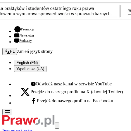
- otwiera się w nowej karcie
Promocje
Newsletter
Podcasty
Zmień język - bieżący:
Zmień język strony
PL
English (EN)
Українська (UA)
Odwiedź nasz kanał w serwisie YouTube
Youtube - otwiera się w nowej karcie
Przejdź do naszego profilu na X (dawniej Twitter)
X - otwiera się w nowej karcie
Przejdź do naszego profilu na Facebooku
Facebook - otwiera się w nowej karcie