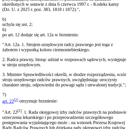
określonych w ustawie z dnia 6 czerwca 1997 r. - Kodeks karny
(Dz. U. z 2025 r. poz. 383, 1818 i 1872).",
b)
uchyla się ust. 2;
6)
po art. 12 dodaje się art. 12a w brzmieniu:
"Art. 12a. 1. Strojem urzędowym radcy prawnego jest toga z
żabotem i wypustką koloru ciemnoniebieskiego.
2. Radca prawny, biorąc udział w rozprawach sądowych, występuje
w stroju urzędowym.
3. Minister Sprawiedliwości określi, w drodze rozporządzenia, wzór
stroju urzędowego radców prawnych, uwzględniając uroczysty
charakter stroju, odpowiedni do powagi sądu i utrwalonej tradycji.";
7)
[2]
art. 22
otrzymuje brzmienie:
[2]
"Art. 22
. 1. Rada okręgowej izby radców prawnych na podstawie
orzeczenia lekarskiego i po przeprowadzeniu szczegółowego
postępowania wyjaśniającego może - na wniosek Prezesa Krajowej
Rady Radców Prawnych lub dziekana rady okręgowej izby radców