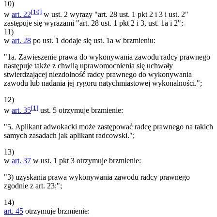
10)
[10]
w
art. 22
w ust. 2 wyrazy "art. 28 ust. 1 pkt 2 i 3 i ust. 2"
zastępuje się wyrazami "art. 28 ust. 1 pkt 2 i 3, ust. 1a i 2";
11)
w
art. 28
po ust. 1 dodaje się ust. 1a w brzmieniu:
"1a. Zawieszenie prawa do wykonywania zawodu radcy prawnego
następuje także z chwilą uprawomocnienia się uchwały
stwierdzającej niezdolność radcy prawnego do wykonywania
zawodu lub nadania jej rygoru natychmiastowej wykonalności.";
12)
[1]
w
art. 35
ust. 5 otrzymuje brzmienie:
"5. Aplikant adwokacki może zastępować radcę prawnego na takich
samych zasadach jak aplikant radcowski.";
13)
w
art. 37
w ust. 1 pkt 3 otrzymuje brzmienie:
"3) uzyskania prawa wykonywania zawodu radcy prawnego
zgodnie z art. 23;";
14)
art. 45
otrzymuje brzmienie: