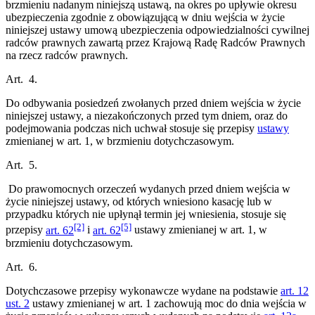
brzmieniu nadanym niniejszą ustawą, na okres po upływie okresu
ubezpieczenia zgodnie z obowiązującą w dniu wejścia w życie
niniejszej ustawy umową ubezpieczenia odpowiedzialności cywilnej
radców prawnych zawartą przez Krajową Radę Radców Prawnych
na rzecz radców prawnych.
Art. 4.
Do odbywania posiedzeń zwołanych przed dniem wejścia w życie
niniejszej ustawy, a niezakończonych przed tym dniem, oraz do
podejmowania podczas nich uchwał stosuje się przepisy
ustawy
zmienianej w art. 1, w brzmieniu dotychczasowym.
Art. 5.
Do prawomocnych orzeczeń wydanych przed dniem wejścia w
życie niniejszej ustawy, od których wniesiono kasację lub w
przypadku których nie upłynął termin jej wniesienia, stosuje się
[2]
[5]
przepisy
art. 62
i
art. 62
ustawy zmienianej w art. 1, w
brzmieniu dotychczasowym.
Art. 6.
Dotychczasowe przepisy wykonawcze wydane na podstawie
art. 12
ust. 2
ustawy zmienianej w art. 1 zachowują moc do dnia wejścia w