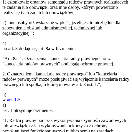
1) członkowie organów samorządu radców prawnych realizujących
te zadania lub obowiązki oraz inne osoby, którym powierzono
realizację tych zadań lub obowiązków;
2) inne osoby niż wskazane w pkt 1, jeżeli jest to niezbędne dla
zapewnienia obsługi administracyjnej, technicznej lub
organizacyjnej.";
4)
po art. 8 dodaje się art. 8a w brzmieniu:
"Art. 8a. 1. Oznaczenia "kancelaria radcy prawnego" oraz
"kancelaria radców prawnych" podlegają ochronie prawnej.
2. Oznaczeniem "kancelaria radcy prawnego" lub "kancelaria
radców prawnych" może posługiwać się wyłącznie kancelaria radcy
prawnego lub spółka, o której mowa w art. 8 ust. 1.";
5)
w
art. 12
:
a)
ust. 1 otrzymuje brzmienie:
"1. Radca prawny podczas wykonywania czynności zawodowych
lub w związku z ich wykonywaniem korzysta z ochrony
przysługującej funkcjonariuszowi publicznemu na zasadach