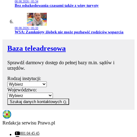
08.08.2026 | 05:34
Przejdź do artykułu:
Bez odszkodowania czasami także z winy turysty
08.08.2026 | 05:33
Przejdź do artykułu:
WSA: Zamknięty żłobek nie może pozbawić rodziców wsparcia
Baza teleadresowa
Sprawdź darmowy dostęp do pełnej bazy m.in. sądów i
urzędów.
Rodzaj instytucji:
Województwo:
Szukaj danych kontaktowych
Redakcja serwisu Prawo.pl
801 04 45 45
Numer telefonu: