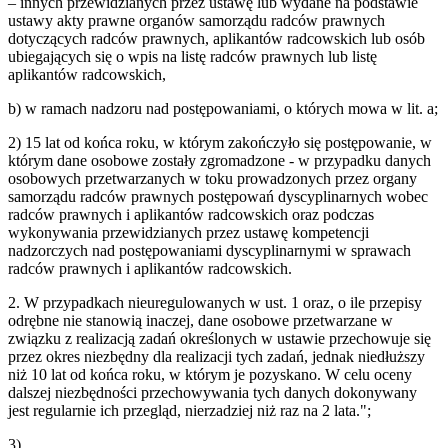
– innych przewidzianych przez ustawę lub wydane na podstawie
ustawy akty prawne organów samorządu radców prawnych
dotyczących radców prawnych, aplikantów radcowskich lub osób
ubiegających się o wpis na listę radców prawnych lub listę
aplikantów radcowskich,
b) w ramach nadzoru nad postępowaniami, o których mowa w lit. a;
2) 15 lat od końca roku, w którym zakończyło się postępowanie, w
którym dane osobowe zostały zgromadzone - w przypadku danych
osobowych przetwarzanych w toku prowadzonych przez organy
samorządu radców prawnych postępowań dyscyplinarnych wobec
radców prawnych i aplikantów radcowskich oraz podczas
wykonywania przewidzianych przez ustawę kompetencji
nadzorczych nad postępowaniami dyscyplinarnymi w sprawach
radców prawnych i aplikantów radcowskich.
2. W przypadkach nieuregulowanych w ust. 1 oraz, o ile przepisy
odrębne nie stanowią inaczej, dane osobowe przetwarzane w
związku z realizacją zadań określonych w ustawie przechowuje się
przez okres niezbędny dla realizacji tych zadań, jednak niedłuższy
niż 10 lat od końca roku, w którym je pozyskano. W celu oceny
dalszej niezbędności przechowywania tych danych dokonywany
jest regularnie ich przegląd, nierzadziej niż raz na 2 lata.";
3)