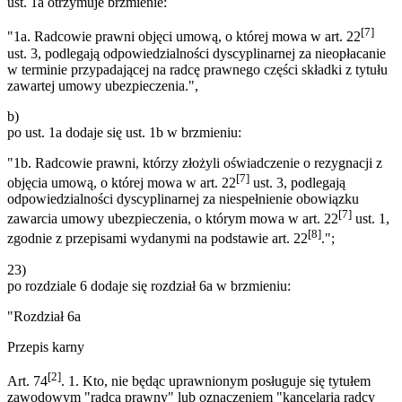
ust. 1a otrzymuje brzmienie:
[7]
"1a. Radcowie prawni objęci umową, o której mowa w art. 22
ust. 3, podlegają odpowiedzialności dyscyplinarnej za nieopłacanie
w terminie przypadającej na radcę prawnego części składki z tytułu
zawartej umowy ubezpieczenia.",
b)
po ust. 1a dodaje się ust. 1b w brzmieniu:
"1b. Radcowie prawni, którzy złożyli oświadczenie o rezygnacji z
[7]
objęcia umową, o której mowa w art. 22
ust. 3, podlegają
odpowiedzialności dyscyplinarnej za niespełnienie obowiązku
[7]
zawarcia umowy ubezpieczenia, o którym mowa w art. 22
ust. 1,
[8]
zgodnie z przepisami wydanymi na podstawie art. 22
.";
23)
po rozdziale 6 dodaje się rozdział 6a w brzmieniu:
"Rozdział 6a
Przepis karny
[2]
Art. 74
. 1. Kto, nie będąc uprawnionym posługuje się tytułem
zawodowym "radca prawny" lub oznaczeniem "kancelaria radcy