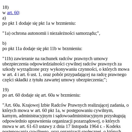
18)
w
art. 60
:
a)
po pkt 1 dodaje się pkt 1a w brzmieniu:
"1a) ochrona autonomii i niezależności samorządu;",
b)
po pkt 11a dodaje się pkt 11b w brzmieniu:
"11b) zawieranie na rachunek radców prawnych umowy
ubezpieczenia odpowiedzialności cywilnej radców prawnych za
szkody wyrządzone przy wykonywaniu czynności, o których mowa
w art. 4 i art. 6 ust. 1, oraz pobór przypadającej na radcę prawnego
części składki z tytułu zawartej umowy ubezpieczenia;";
19)
po art. 60 dodaje się art. 60a w brzmieniu:
"Art. 60a. Krajowej Izbie Radców Prawnych realizującej zadania, o
których mowa w art. 60 pkt 1a, w postępowaniu cywilnym,
karnym, administracyjnym i sądowoadministracyjnym przysługują
odpowiednio uprawnienia organizacji pozarządowej, o których
mowa w art. 61-63 ustawy z dnia 17 listopada 1964 r. - Kodeks
postępowania cywilnego, oraz organizacji społecznej, o których