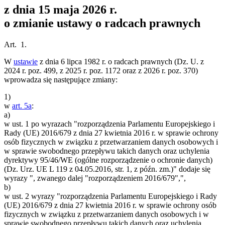
z dnia 15 maja 2026 r.
o zmianie ustawy o radcach prawnych
Art. 1.
W
ustawie
z dnia 6 lipca 1982 r. o radcach prawnych (Dz. U. z
2024 r. poz. 499, z 2025 r. poz. 1172 oraz z 2026 r. poz. 370)
wprowadza się następujące zmiany:
1)
w
art. 5a
:
a)
w ust. 1 po wyrazach "rozporządzenia Parlamentu Europejskiego i
Rady (UE) 2016/679 z dnia 27 kwietnia 2016 r. w sprawie ochrony
osób fizycznych w związku z przetwarzaniem danych osobowych i
w sprawie swobodnego przepływu takich danych oraz uchylenia
dyrektywy 95/46/WE (ogólne rozporządzenie o ochronie danych)
(Dz. Urz. UE L 119 z 04.05.2016, str. 1, z późn. zm.)" dodaje się
wyrazy ", zwanego dalej "rozporządzeniem 2016/679",",
b)
w ust. 2 wyrazy "rozporządzenia Parlamentu Europejskiego i Rady
(UE) 2016/679 z dnia 27 kwietnia 2016 r. w sprawie ochrony osób
fizycznych w związku z przetwarzaniem danych osobowych i w
sprawie swobodnego przepływu takich danych oraz uchylenia