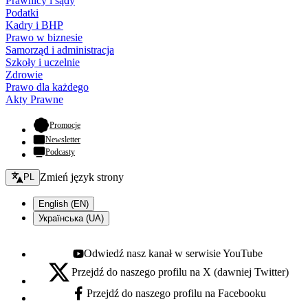
Prawnicy i sądy
Podatki
Kadry i BHP
Prawo w biznesie
Samorząd i administracja
Szkoły i uczelnie
Zdrowie
Prawo dla każdego
Akty Prawne
- otwiera się w nowej karcie
Promocje
Newsletter
Podcasty
Zmień język - bieżący:
Zmień język strony
PL
English (EN)
Українська (UA)
Odwiedź nasz kanał w serwisie YouTube
Youtube - otwiera się w nowej karcie
Przejdź do naszego profilu na X (dawniej Twitter)
X - otwiera się w nowej karcie
Przejdź do naszego profilu na Facebooku
Facebook - otwiera się w nowej karcie