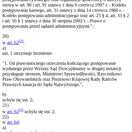
mowa w art. 90 i art. 91 ustawy z dnia 6 czerwca 1997 r. - Kodeks
postępowania karnego, art. 31 ustawy z dnia 14 czerwca 1960 r. -
Kodeks postępowania administracyjnego oraz art. 25 § 4, art. 33 § 2
i art. 50 § 1 ustawy z dnia 30 sierpnia 2002 r. - Prawo o
postępowaniu przed sądami administracyjnymi.";
20)
[2]
w
art. 62
:
a)
ust. 1 otrzymuje brzmienie:
"1. Od prawomocnego orzeczenia kończącego postępowanie
wydanego przez Wyższy Sąd Dyscyplinarny w drugiej instancji
przysługuje stronom, Ministrowi Sprawiedliwości, Rzecznikowi
Praw Obywatelskich oraz Prezesowi Krajowej Rady Radców
Prawnych kasacja do Sądu Najwyższego.",
b)
uchyla się ust. 2;
21)
[5]
w
art. 62
uchyla się ust. 2;
22)
w
art. 64
:
a)