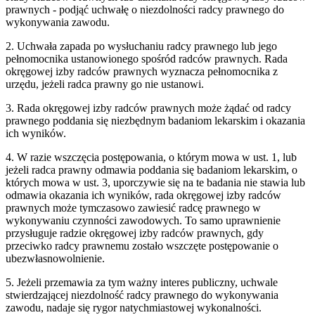
prawnych - podjąć uchwałę o niezdolności radcy prawnego do
wykonywania zawodu.
2. Uchwała zapada po wysłuchaniu radcy prawnego lub jego
pełnomocnika ustanowionego spośród radców prawnych. Rada
okręgowej izby radców prawnych wyznacza pełnomocnika z
urzędu, jeżeli radca prawny go nie ustanowi.
3. Rada okręgowej izby radców prawnych może żądać od radcy
prawnego poddania się niezbędnym badaniom lekarskim i okazania
ich wyników.
4. W razie wszczęcia postępowania, o którym mowa w ust. 1, lub
jeżeli radca prawny odmawia poddania się badaniom lekarskim, o
których mowa w ust. 3, uporczywie się na te badania nie stawia lub
odmawia okazania ich wyników, rada okręgowej izby radców
prawnych może tymczasowo zawiesić radcę prawnego w
wykonywaniu czynności zawodowych. To samo uprawnienie
przysługuje radzie okręgowej izby radców prawnych, gdy
przeciwko radcy prawnemu zostało wszczęte postępowanie o
ubezwłasnowolnienie.
5. Jeżeli przemawia za tym ważny interes publiczny, uchwale
stwierdzającej niezdolność radcy prawnego do wykonywania
zawodu, nadaje się rygor natychmiastowej wykonalności.