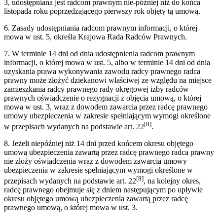
3, udostępniana jest radcom prawnym nie-później niż do końca
listopada roku poprzedzającego pierwszy rok objęty tą umową.
6. Zasady udostępniania radcom prawnym informacji, o której
mowa w ust. 5, określa Krajowa Rada Radców Prawnych.
7. W terminie 14 dni od dnia udostępnienia radcom prawnym
informacji, o której mowa w ust. 5, albo w terminie 14 dni od dnia
uzyskania prawa wykonywania zawodu radcy prawnego radca
prawny może złożyć dziekanowi właściwej ze względu na miejsce
zamieszkania radcy prawnego rady okręgowej izby radców
prawnych oświadczenie o rezygnacji z objęcia umową, o której
mowa w ust. 3, wraz z dowodem zawarcia przez radcę prawnego
umowy ubezpieczenia w zakresie spełniającym wymogi określone
[8]
w przepisach wydanych na podstawie art. 22
.
8. Jeżeli niepóźniej niż 14 dni przed końcem okresu objętego
umową ubezpieczenia zawartą przez radcę prawnego radca prawny
nie złoży oświadczenia wraz z dowodem zawarcia umowy
ubezpieczenia w zakresie spełniającym wymogi określone w
[8]
przepisach wydanych na podstawie art. 22
, na kolejny okres,
radcę prawnego obejmuje się z dniem następującym po upływie
okresu objętego umową ubezpieczenia zawartą przez radcę
prawnego umową, o której mowa w ust. 3.