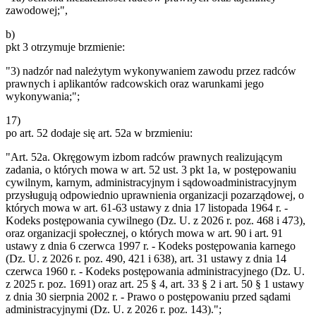
zawodowej;",
b)
pkt 3 otrzymuje brzmienie:
"3) nadzór nad należytym wykonywaniem zawodu przez radców
prawnych i aplikantów radcowskich oraz warunkami jego
wykonywania;";
17)
po art. 52 dodaje się art. 52a w brzmieniu:
"Art. 52a. Okręgowym izbom radców prawnych realizującym
zadania, o których mowa w art. 52 ust. 3 pkt 1a, w postępowaniu
cywilnym, karnym, administracyjnym i sądowoadministracyjnym
przysługują odpowiednio uprawnienia organizacji pozarządowej, o
których mowa w art. 61-63 ustawy z dnia 17 listopada 1964 r. -
Kodeks postępowania cywilnego (Dz. U. z 2026 r. poz. 468 i 473),
oraz organizacji społecznej, o których mowa w art. 90 i art. 91
ustawy z dnia 6 czerwca 1997 r. - Kodeks postępowania karnego
(Dz. U. z 2026 r. poz. 490, 421 i 638), art. 31 ustawy z dnia 14
czerwca 1960 r. - Kodeks postępowania administracyjnego (Dz. U.
z 2025 r. poz. 1691) oraz art. 25 § 4, art. 33 § 2 i art. 50 § 1 ustawy
z dnia 30 sierpnia 2002 r. - Prawo o postępowaniu przed sądami
administracyjnymi (Dz. U. z 2026 r. poz. 143).";