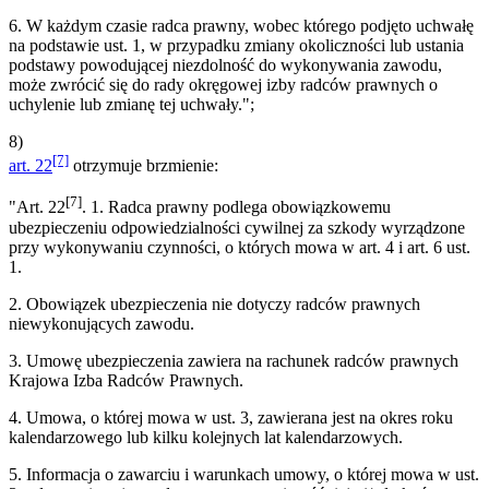
6. W każdym czasie radca prawny, wobec którego podjęto uchwałę
na podstawie ust. 1, w przypadku zmiany okoliczności lub ustania
podstawy powodującej niezdolność do wykonywania zawodu,
może zwrócić się do rady okręgowej izby radców prawnych o
uchylenie lub zmianę tej uchwały.";
8)
[7]
art. 22
otrzymuje brzmienie:
[7]
"Art. 22
. 1. Radca prawny podlega obowiązkowemu
ubezpieczeniu odpowiedzialności cywilnej za szkody wyrządzone
przy wykonywaniu czynności, o których mowa w art. 4 i art. 6 ust.
1.
2. Obowiązek ubezpieczenia nie dotyczy radców prawnych
niewykonujących zawodu.
3. Umowę ubezpieczenia zawiera na rachunek radców prawnych
Krajowa Izba Radców Prawnych.
4. Umowa, o której mowa w ust. 3, zawierana jest na okres roku
kalendarzowego lub kilku kolejnych lat kalendarzowych.
5. Informacja o zawarciu i warunkach umowy, o której mowa w ust.