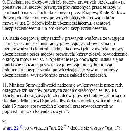
9. Dziekani rad okręgowych izb radców prawnych przekazują - na
podstawie list radców prawnych prowadzonych przez te izby, w
terminach i na zasadach określonych przez Krajową Radę Radców
Prawnych - dane radców prawnych objętych umową, o której
mowa w ust. 3, odpowiednio ubezpieczającemu, agentowi
ubezpieczeniowemu lub brokerowi ubezpieczeniowemu.
10. Rada okręgowej izby radców prawnych właściwa ze względu
na miejsce zamieszkania radcy prawnego jest obowiązana do
przeprowadzania kontroli spełnienia obowiązku zawarcia umowy
ubezpieczenia przez radców prawnych, którzy złożyli oświadczenie,
o którym mowa w ust. 7. Spełnienie tego obowiązku ustala się na
podstawie okazanej przez radcę prawnego polisy lub innego
dokumentu ubezpieczenia, potwierdzającego zawarcie umowy
ubezpieczenia, wystawionego przez zakład ubezpieczeń.
11. Minister Sprawiedliwości nadzoruje wykonywanie przez rady
okręgowe izb radców prawnych zadań określonych w ust. 10.
Dziekani rad okręgowych izb radców prawnych obowiązani są do
składania Ministrowi Sprawiedliwości raz w roku, w terminie do
dnia 15 marca, sprawozdań z kontroli przeprowadzonych w
poprzednim roku kalendarzowym.";
9)
[8]
[7]
w
art. 22
po wyrazach "art. 22
" dodaje się wyrazy "ust. 1";