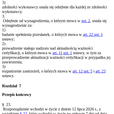
3)
zdolności wykonawcy ustala się odrębnie dla każdej ze zdolności
wykonawcy.
3.
Odrębnie od wynagrodzenia, o którym mowa w
ust. 2
, ustala się
wynagrodzenie za:
1)
badanie spełnienia przesłanek, o których mowa w
art. 22 ust. 1
ustawy;
2)
prowadzenie stałego nadzoru nad aktualnością ważności
certyfikacji, o którym mowa w
art. 11 ust. 1
ustawy, w tym za
przeprowadzenie aktualizacji ważności certyfikacji w przypadku jej
zawieszenia;
3)
rozpatrzenie zastrzeżeń, o których mowa w
art. 12 ust. 5
i
art. 23
ustawy.
Rozdział 7
Przepis końcowy
§ 23.
Rozporządzenie wchodzi w życie z dniem 12 lipca 2026 r., z
wyjątkiem
§ 22
, który wchodzi w życie po upływie 7 dni od dnia