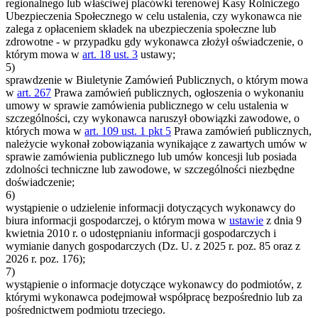
regionalnego lub właściwej placówki terenowej Kasy Rolniczego
Ubezpieczenia Społecznego w celu ustalenia, czy wykonawca nie
zalega z opłaceniem składek na ubezpieczenia społeczne lub
zdrowotne - w przypadku gdy wykonawca złożył oświadczenie, o
którym mowa w
art. 18 ust. 3
ustawy;
5)
sprawdzenie w Biuletynie Zamówień Publicznych, o którym mowa
w
art. 267
Prawa zamówień publicznych, ogłoszenia o wykonaniu
umowy w sprawie zamówienia publicznego w celu ustalenia w
szczególności, czy wykonawca naruszył obowiązki zawodowe, o
których mowa w
art. 109 ust. 1 pkt 5
Prawa zamówień publicznych,
należycie wykonał zobowiązania wynikające z zawartych umów w
sprawie zamówienia publicznego lub umów koncesji lub posiada
zdolności techniczne lub zawodowe, w szczególności niezbędne
doświadczenie;
6)
wystąpienie o udzielenie informacji dotyczących wykonawcy do
biura informacji gospodarczej, o którym mowa w
ustawie
z dnia 9
kwietnia 2010 r. o udostępnianiu informacji gospodarczych i
wymianie danych gospodarczych (Dz. U. z 2025 r. poz. 85 oraz z
2026 r. poz. 176);
7)
wystąpienie o informacje dotyczące wykonawcy do podmiotów, z
którymi wykonawca podejmował współpracę bezpośrednio lub za
pośrednictwem podmiotu trzeciego.