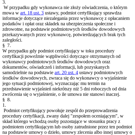
3.
W przypadku gdy wykonawca nie złoży oświadczenia, o którym
mowa w
art. 18 ust. 3
ustawy, podmiot certyfikujący sprawdza
informacje dotyczące niezalegania przez wykonawcę z opłacaniem
podatków i opłat oraz składek na ubezpieczenia społeczne i
zdrowotne, na podstawie podmiotowych środków dowodowych
przekazywanych przez wykonawcę, potwierdzających brak tych
zaległości.
§ 7.
W przypadku gdy podmiot certyfikujący w toku procedury
certyfikacji poweźmie wątpliwości dotyczące otrzymanych od
wykonawcy podmiotowych środków dowodowych oraz
dokumentów, oświadczeń i informacji, lub pozyskanych
samodzielnie na podstawie
art. 20 ust. 4
ustawy podmiotowych
środków dowodowych, zwraca się do wykonawcy o wyjaśnienie
jego sytuacji podmiotowej, wyznaczając mu termin na
przedstawienie wyjaśnień niekrótszy niż 5 dni roboczych od dnia
zwrócenia się o wyjaśnienie, o ile umowa nie stanowi inaczej.
§ 8.
1.
Podmiot certyfikujący powołuje zespół do przeprowadzenia
procedury certyfikacji, zwany dalej "zespołem oceniającym", w
skład którego wchodzą osoby pozostające w stosunku pracy z
podmiotem certyfikującym lub osoby zatrudnione przez ten podmiot
na podstawie umowy o dzieło, umowy zlecenia albo innej umowy o