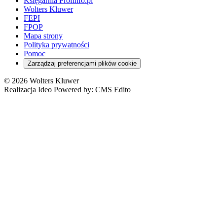
Domowe finanse
Księgarnia Profinfo.pl
Orzeczenia
Orzeczenia
Służba cywilna
Nowe uprawnienia PIP
Emerytury i renty
Wolters Kluwer
Energetyka
Wojsko
Pacjent
FEPI
ESG
Wybory
Szkoła i uczeń
FPOP
Kredyty
Turystyka
Mapa strony
Cło
Orzeczenia
Polityka prywatności
Deregulacja
RODO
Pomoc
Cyberbezpieczeństwo
Zarządzaj preferencjami plików cookie
Franczyza
Nowe technologie
© 2026 Wolters Kluwer
Prawo autorskie
Realizacja Ideo Powered by:
CMS Edito