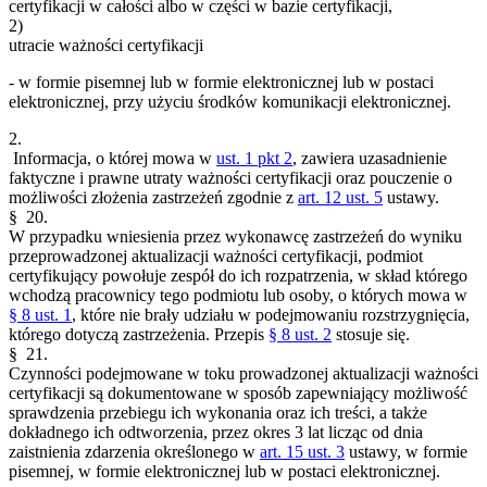
certyfikacji w całości albo w części w bazie certyfikacji,
2)
utracie ważności certyfikacji
- w formie pisemnej lub w formie elektronicznej lub w postaci
elektronicznej, przy użyciu środków komunikacji elektronicznej.
2.
Informacja, o której mowa w
ust. 1 pkt 2
, zawiera uzasadnienie
faktyczne i prawne utraty ważności certyfikacji oraz pouczenie o
możliwości złożenia zastrzeżeń zgodnie z
art. 12 ust. 5
ustawy.
§ 20.
W przypadku wniesienia przez wykonawcę zastrzeżeń do wyniku
przeprowadzonej aktualizacji ważności certyfikacji, podmiot
certyfikujący powołuje zespół do ich rozpatrzenia, w skład którego
wchodzą pracownicy tego podmiotu lub osoby, o których mowa w
§ 8 ust. 1
, które nie brały udziału w podejmowaniu rozstrzygnięcia,
którego dotyczą zastrzeżenia. Przepis
§ 8 ust. 2
stosuje się.
§ 21.
Czynności podejmowane w toku prowadzonej aktualizacji ważności
certyfikacji są dokumentowane w sposób zapewniający możliwość
sprawdzenia przebiegu ich wykonania oraz ich treści, a także
dokładnego ich odtworzenia, przez okres 3 lat licząc od dnia
zaistnienia zdarzenia określonego w
art. 15 ust. 3
ustawy, w formie
pisemnej, w formie elektronicznej lub w postaci elektronicznej.