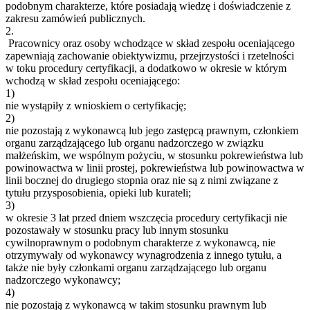
podobnym charakterze, które posiadają wiedzę i doświadczenie z
zakresu zamówień publicznych.
2.
Pracownicy oraz osoby wchodzące w skład zespołu oceniającego
zapewniają zachowanie obiektywizmu, przejrzystości i rzetelności
w toku procedury certyfikacji, a dodatkowo w okresie w którym
wchodzą w skład zespołu oceniającego:
1)
nie wystąpiły z wnioskiem o certyfikację;
2)
nie pozostają z wykonawcą lub jego zastępcą prawnym, członkiem
organu zarządzającego lub organu nadzorczego w związku
małżeńskim, we wspólnym pożyciu, w stosunku pokrewieństwa lub
powinowactwa w linii prostej, pokrewieństwa lub powinowactwa w
linii bocznej do drugiego stopnia oraz nie są z nimi związane z
tytułu przysposobienia, opieki lub kurateli;
3)
w okresie 3 lat przed dniem wszczęcia procedury certyfikacji nie
pozostawały w stosunku pracy lub innym stosunku
cywilnoprawnym o podobnym charakterze z wykonawcą, nie
otrzymywały od wykonawcy wynagrodzenia z innego tytułu, a
także nie były członkami organu zarządzającego lub organu
nadzorczego wykonawcy;
4)
nie pozostają z wykonawcą w takim stosunku prawnym lub