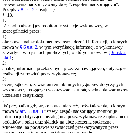
prowadzenia nadzoru, zwany dalej "zespołem nadzorującym".
Przepis
§ 8 ust. 2
stosuje się.
§ 13.
1.
Zespół nadzorujący monitoruje sytuację wykonawcy, w
szczególności przez:
1)
okresową analizę dokumentów, oświadczeń i informacji, o których
mowa w
§ 6 ust. 2
, w tym weryfikację informacji o wykonawcy
zawartych w rejestrach publicznych, o których mowa w
§ 6 ust. 2
pkt 1
;
2)
analizę informacji przekazanych przez zamawiających, dotyczących
realizacji zamówień przez wykonawcę;
3)
ocenę zgłoszeń, zawiadomień lub innych sygnałów dotyczących
wykonawcy, mogących wskazywać na utratę spełniania warunków
udzielenia certyfikacji.
2.
W przypadku gdy wykonawca nie złożył oświadczenia, o którym
mowa w
art. 18 ust. 3
ustawy, zespół nadzorujący monitoruje
informacje dotyczące niezalegania przez wykonawcę z opłacaniem
podatków i opłat oraz składek na ubezpieczenia społeczne i
zdrowotne, na podstawie zaświadczeń przekazywanych przez
wykonawcę w terminach ustalonych w umowie.