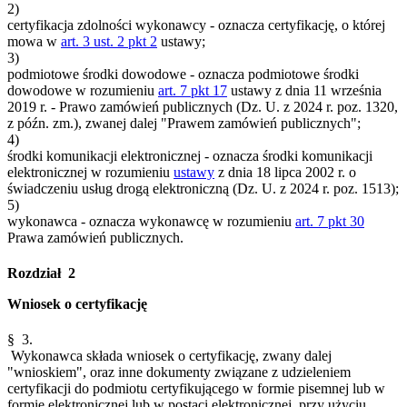
2)
certyfikacja zdolności wykonawcy - oznacza certyfikację, o której
mowa w
art. 3 ust. 2 pkt 2
ustawy;
3)
podmiotowe środki dowodowe - oznacza podmiotowe środki
dowodowe w rozumieniu
art. 7 pkt 17
ustawy z dnia 11 września
2019 r. - Prawo zamówień publicznych (Dz. U. z 2024 r. poz. 1320,
z późn. zm.), zwanej dalej "Prawem zamówień publicznych";
4)
środki komunikacji elektronicznej - oznacza środki komunikacji
elektronicznej w rozumieniu
ustawy
z dnia 18 lipca 2002 r. o
świadczeniu usług drogą elektroniczną (Dz. U. z 2024 r. poz. 1513);
5)
wykonawca - oznacza wykonawcę w rozumieniu
art. 7 pkt 30
Prawa zamówień publicznych.
Rozdział 2
Wniosek o certyfikację
§ 3.
Wykonawca składa wniosek o certyfikację, zwany dalej
"wnioskiem", oraz inne dokumenty związane z udzieleniem
certyfikacji do podmiotu certyfikującego w formie pisemnej lub w
formie elektronicznej lub w postaci elektronicznej, przy użyciu