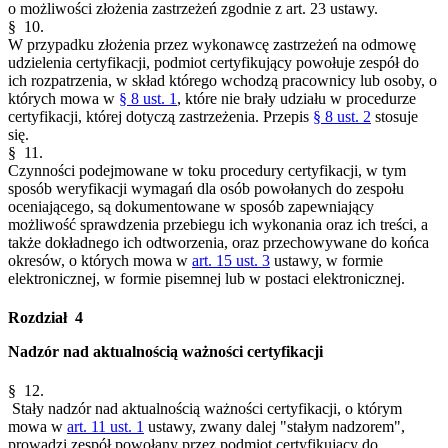
o możliwości złożenia zastrzeżeń zgodnie z art. 23 ustawy.
§ 10.
W przypadku złożenia przez wykonawcę zastrzeżeń na odmowę
udzielenia certyfikacji, podmiot certyfikujący powołuje zespół do
ich rozpatrzenia, w skład którego wchodzą pracownicy lub osoby, o
których mowa w
§ 8 ust. 1
, które nie brały udziału w procedurze
certyfikacji, której dotyczą zastrzeżenia. Przepis
§ 8 ust. 2
stosuje
się.
§ 11.
Czynności podejmowane w toku procedury certyfikacji, w tym
sposób weryfikacji wymagań dla osób powołanych do zespołu
oceniającego, są dokumentowane w sposób zapewniający
możliwość sprawdzenia przebiegu ich wykonania oraz ich treści, a
także dokładnego ich odtworzenia, oraz przechowywane do końca
okresów, o których mowa w
art. 15 ust. 3
ustawy, w formie
elektronicznej, w formie pisemnej lub w postaci elektronicznej.
Rozdział 4
Nadzór nad aktualnością ważności certyfikacji
§ 12.
Stały nadzór nad aktualnością ważności certyfikacji, o którym
mowa w
art. 11 ust. 1
ustawy, zwany dalej "stałym nadzorem",
prowadzi zespół powołany przez podmiot certyfikujący do