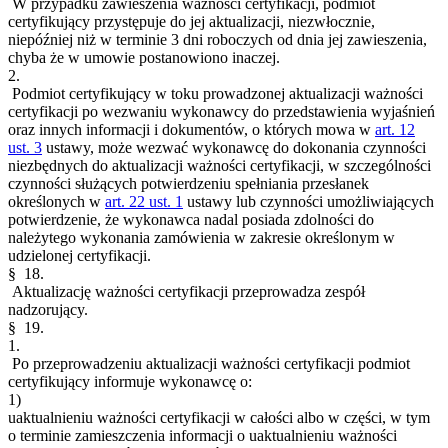
W przypadku zawieszenia ważności certyfikacji, podmiot
certyfikujący przystępuje do jej aktualizacji, niezwłocznie,
niepóźniej niż w terminie 3 dni roboczych od dnia jej zawieszenia,
chyba że w umowie postanowiono inaczej.
2.
Podmiot certyfikujący w toku prowadzonej aktualizacji ważności
certyfikacji po wezwaniu wykonawcy do przedstawienia wyjaśnień
oraz innych informacji i dokumentów, o których mowa w
art. 12
ust. 3
ustawy, może wezwać wykonawcę do dokonania czynności
niezbędnych do aktualizacji ważności certyfikacji, w szczególności
czynności służących potwierdzeniu spełniania przesłanek
określonych w
art. 22 ust. 1
ustawy lub czynności umożliwiających
potwierdzenie, że wykonawca nadal posiada zdolności do
należytego wykonania zamówienia w zakresie określonym w
udzielonej certyfikacji.
§ 18.
Aktualizację ważności certyfikacji przeprowadza zespół
nadzorujący.
§ 19.
1.
Po przeprowadzeniu aktualizacji ważności certyfikacji podmiot
certyfikujący informuje wykonawcę o:
1)
uaktualnieniu ważności certyfikacji w całości albo w części, w tym
o terminie zamieszczenia informacji o uaktualnieniu ważności