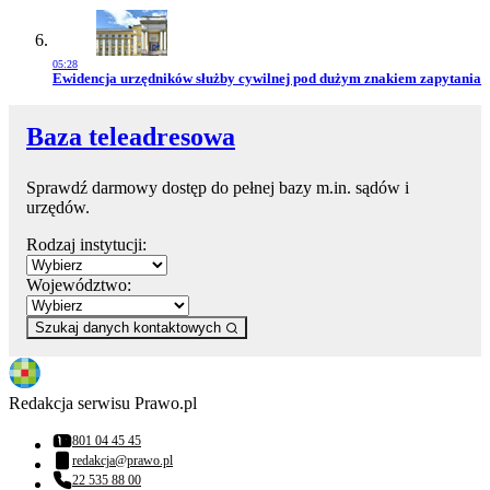
05:28
Przejdź do artykułu:
Ewidencja urzędników służby cywilnej pod dużym znakiem zapytania
Baza teleadresowa
Sprawdź darmowy dostęp do pełnej bazy m.in. sądów i
urzędów.
Rodzaj instytucji:
Województwo:
Szukaj danych kontaktowych
Redakcja serwisu Prawo.pl
801 04 45 45
Numer telefonu:
redakcja@prawo.pl
Adres email:
22 535 88 00
Numer telefonu: