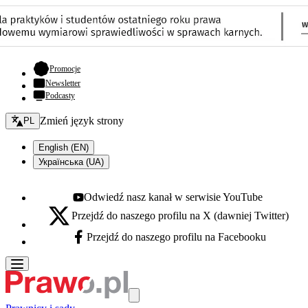
- otwiera się w nowej karcie
Promocje
Newsletter
Podcasty
Zmień język - bieżący:
Zmień język strony
PL
English (EN)
Українська (UA)
Odwiedź nasz kanał w serwisie YouTube
Youtube - otwiera się w nowej karcie
Przejdź do naszego profilu na X (dawniej Twitter)
X - otwiera się w nowej karcie
Przejdź do naszego profilu na Facebooku
Facebook - otwiera się w nowej karcie