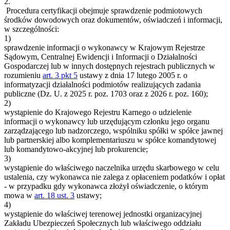
2.
Procedura certyfikacji obejmuje sprawdzenie podmiotowych
środków dowodowych oraz dokumentów, oświadczeń i informacji,
w szczególności:
1)
sprawdzenie informacji o wykonawcy w Krajowym Rejestrze
Sądowym, Centralnej Ewidencji i Informacji o Działalności
Gospodarczej lub w innych dostępnych rejestrach publicznych w
rozumieniu
art. 3 pkt 5
ustawy z dnia 17 lutego 2005 r. o
informatyzacji działalności podmiotów realizujących zadania
publiczne (Dz. U. z 2025 r. poz. 1703 oraz z 2026 r. poz. 160);
2)
wystąpienie do Krajowego Rejestru Karnego o udzielenie
informacji o wykonawcy lub urzędującym członku jego organu
zarządzającego lub nadzorczego, wspólniku spółki w spółce jawnej
lub partnerskiej albo komplementariuszu w spółce komandytowej
lub komandytowo-akcyjnej lub prokurencie;
3)
wystąpienie do właściwego naczelnika urzędu skarbowego w celu
ustalenia, czy wykonawca nie zalega z opłaceniem podatków i opłat
- w przypadku gdy wykonawca złożył oświadczenie, o którym
mowa w
art. 18 ust. 3
ustawy;
4)
wystąpienie do właściwej terenowej jednostki organizacyjnej
Zakładu Ubezpieczeń Społecznych lub właściwego oddziału