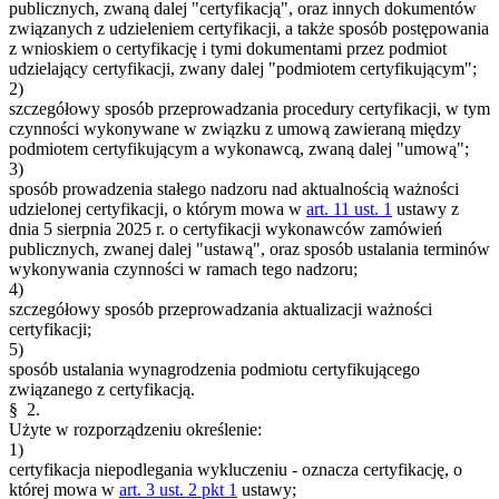
publicznych, zwaną dalej "certyfikacją", oraz innych dokumentów
związanych z udzieleniem certyfikacji, a także sposób postępowania
z wnioskiem o certyfikację i tymi dokumentami przez podmiot
udzielający certyfikacji, zwany dalej "podmiotem certyfikującym";
2)
szczegółowy sposób przeprowadzania procedury certyfikacji, w tym
czynności wykonywane w związku z umową zawieraną między
podmiotem certyfikującym a wykonawcą, zwaną dalej "umową";
3)
sposób prowadzenia stałego nadzoru nad aktualnością ważności
udzielonej certyfikacji, o którym mowa w
art. 11 ust. 1
ustawy z
dnia 5 sierpnia 2025 r. o certyfikacji wykonawców zamówień
publicznych, zwanej dalej "ustawą", oraz sposób ustalania terminów
wykonywania czynności w ramach tego nadzoru;
4)
szczegółowy sposób przeprowadzania aktualizacji ważności
certyfikacji;
5)
sposób ustalania wynagrodzenia podmiotu certyfikującego
związanego z certyfikacją.
§ 2.
Użyte w rozporządzeniu określenie:
1)
certyfikacja niepodlegania wykluczeniu - oznacza certyfikację, o
której mowa w
art. 3 ust. 2 pkt 1
ustawy;