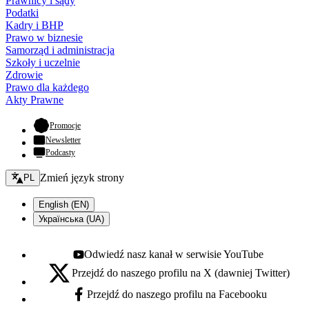
Prawnicy i sądy
Podatki
Kadry i BHP
Prawo w biznesie
Samorząd i administracja
Szkoły i uczelnie
Zdrowie
Prawo dla każdego
Akty Prawne
- otwiera się w nowej karcie
Promocje
Newsletter
Podcasty
Zmień język - bieżący:
Zmień język strony
PL
English (EN)
Українська (UA)
Odwiedź nasz kanał w serwisie YouTube
Youtube - otwiera się w nowej karcie
Przejdź do naszego profilu na X (dawniej Twitter)
X - otwiera się w nowej karcie
Przejdź do naszego profilu na Facebooku
Facebook - otwiera się w nowej karcie