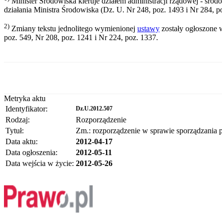
Minister Środowiska kieruje działem administracji rządowej - śro
działania Ministra Środowiska (Dz. U. Nr 248, poz. 1493 i Nr 284, p
2)
Zmiany tekstu jednolitego wymienionej
ustawy
zostały ogłoszone w
poz. 549, Nr 208, poz. 1241 i Nr 224, poz. 1337.
Metryka aktu
Identyfikator:
Dz.U.2012.507
Rodzaj:
Rozporządzenie
Tytuł:
Zm.: rozporządzenie w sprawie sporządzania p
Data aktu:
2012-04-17
Data ogłoszenia:
2012-05-11
Data wejścia w życie:
2012-05-26