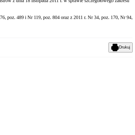
strów z dnia 18 listopada 2011 r. w sprawie szczegółowego zakresu
6, poz. 489 i Nr 119, poz. 804 oraz z 2011 r. Nr 34, poz. 170, Nr 94,
Drukuj