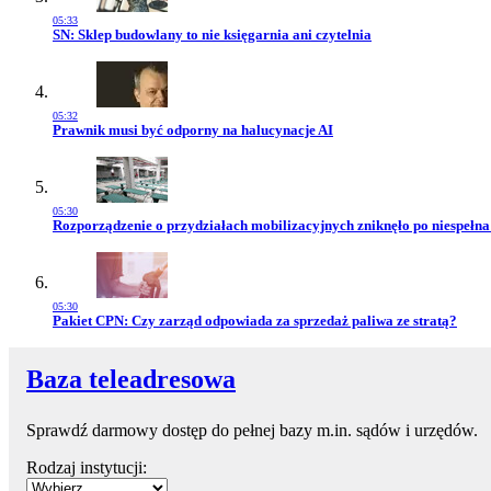
05:33
Przejdź do artykułu:
SN: Sklep budowlany to nie księgarnia ani czytelnia
05:32
Przejdź do artykułu:
Prawnik musi być odporny na halucynacje AI
05:30
Przejdź do artykułu:
Rozporządzenie o przydziałach mobilizacyjnych zniknęło po niespełna
05:30
Przejdź do artykułu:
Pakiet CPN: Czy zarząd odpowiada za sprzedaż paliwa ze stratą?
Baza teleadresowa
Sprawdź darmowy dostęp do pełnej bazy m.in. sądów i urzędów.
Rodzaj instytucji: