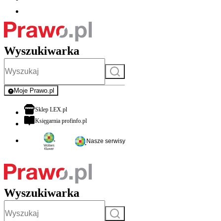
Wyszukiwarka
Szukaj
Moje Prawo.pl
- rejestracja i logowanie do serwisu
otwiera się w nowej karcie
Sklep LEX.pl
otwiera się w nowej karcie
Księgarnia profinfo.pl
Nasze serwisy
Wyszukiwarka
Szukaj