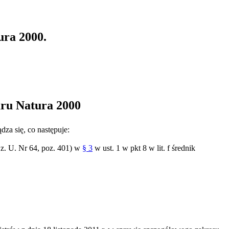
ura 2000.
aru Natura 2000
ądza się, co następuje:
Dz. U. Nr 64, poz. 401) w
§ 3
w ust. 1 w pkt 8 w lit. f średnik