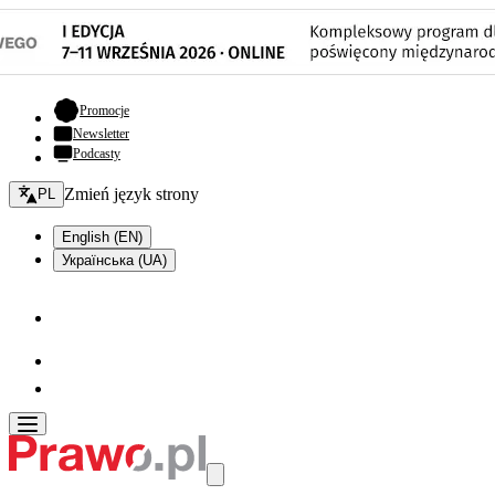
- otwiera się w nowej karcie
Promocje
Newsletter
Podcasty
Zmień język - bieżący:
Zmień język strony
PL
English (EN)
Українська (UA)