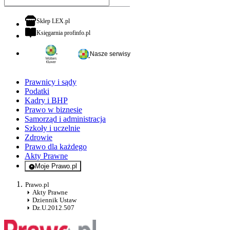
otwiera się w nowej karcie
Sklep LEX.pl
otwiera się w nowej karcie
Księgarnia profinfo.pl
Nasze serwisy
Prawnicy i sądy
Podatki
Kadry i BHP
Prawo w biznesie
Samorząd i administracja
Szkoły i uczelnie
Zdrowie
Prawo dla każdego
Akty Prawne
Moje Prawo.pl
- rejestracja i logowanie do serwisu
Prawo.pl
Akty Prawne
Dziennik Ustaw
Dz.U.2012.507