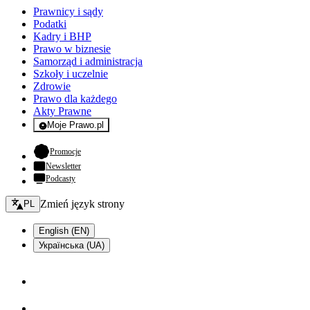
Prawnicy i sądy
Podatki
Kadry i BHP
Prawo w biznesie
Samorząd i administracja
Szkoły i uczelnie
Zdrowie
Prawo dla każdego
Akty Prawne
Moje Prawo.pl
- rejestracja i logowanie do serwisu
- otwiera się w nowej karcie
Promocje
Newsletter
Podcasty
Zmień język - bieżący:
Zmień język strony
PL
English (EN)
Українська (UA)