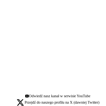
Odwiedź nasz kanał w serwisie YouTube
Youtube - otwiera się w nowej karcie
Przejdź do naszego profilu na X (dawniej Twitter)
X - otwiera się w nowej karcie