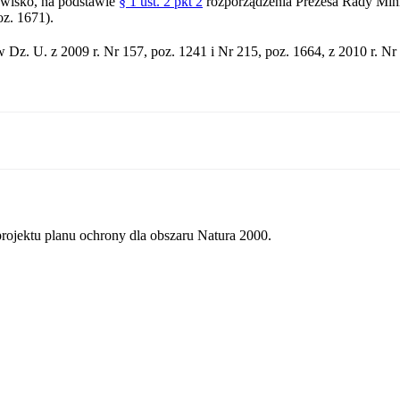
dowisko, na podstawie
§ 1 ust. 2 pkt 2
rozporządzenia Prezesa Rady Mini
oz. 1671).
 Dz. U. z 2009 r. Nr 157, poz. 1241 i Nr 215, poz. 1664, z 2010 r. Nr 7
rojektu planu ochrony dla obszaru Natura 2000.