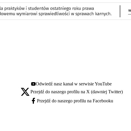
Odwiedź nasz kanał w serwisie YouTube
Youtube - otwiera się w nowej karcie
Przejdź do naszego profilu na X (dawniej Twitter)
X - otwiera się w nowej karcie
Przejdź do naszego profilu na Facebooku
Facebook - otwiera się w nowej karcie