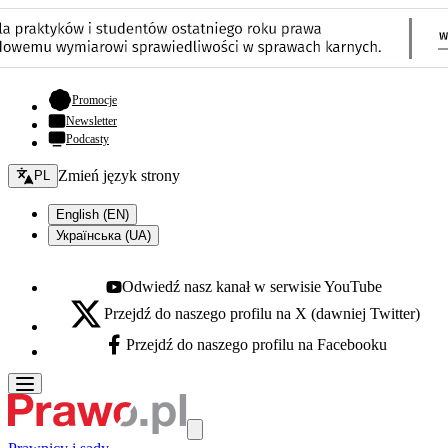
- otwiera się w nowej karcie
Promocje
Newsletter
Podcasty
Zmień język - bieżący:
Zmień język strony
PL
English (EN)
Українська (UA)
Odwiedź nasz kanał w serwisie YouTube
Youtube - otwiera się w nowej karcie
Przejdź do naszego profilu na X (dawniej Twitter)
X - otwiera się w nowej karcie
Przejdź do naszego profilu na Facebooku
Facebook - otwiera się w nowej karcie