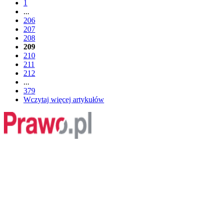
1
...
206
207
208
209
210
211
212
...
379
Wczytaj więcej artykułów