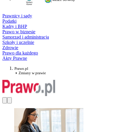
Prawnicy i sądy
Podatki
Kadry i BHP
Prawo w biznesie
Samorząd i administracja
Szkoły i uczelnie
Zdrowie
Prawo dla każdego
Akty Prawne
Prawo.pl
Zmiany w prawie