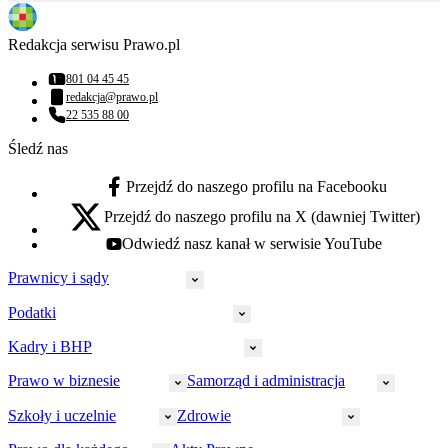
Redakcja serwisu Prawo.pl
801 04 45 45
Numer telefonu:
redakcja@prawo.pl
Adres email:
22 535 88 00
Numer telefonu:
Śledź nas
Przejdź do naszego profilu na Facebooku
facebook - otwiera się w nowej karcie
Przejdź do naszego profilu na X (dawniej Twitter)
x - otwiera się w nowej karcie
Odwiedź nasz kanał w serwisie YouTube
youtube - otwiera się w nowej karcie
Prawnicy i sądy
Podatki
Wymiar sprawiedliwości
Prawnicy
Kadry i BHP
PIT
Prokuratura
CIT
Prawo w biznesie
Samorząd i administracja
Policja
Prawo pracy
VAT
Rynek
HR
Szkoły i uczelnie
Zdrowie
Akcyza
Strefa aplikanta
Prawo gospodarcze
Samorząd terytorialny
BHP
Ordynacja
LegalTech