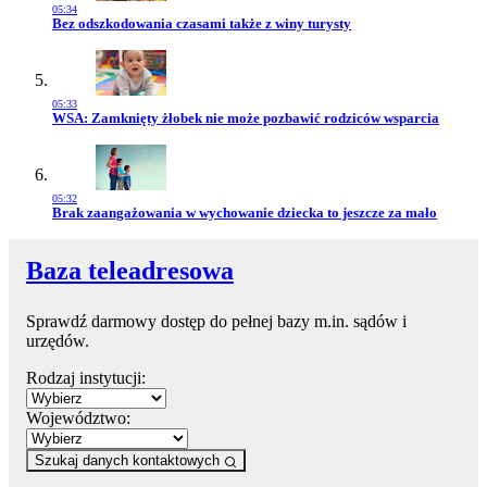
05:34
Przejdź do artykułu:
Bez odszkodowania czasami także z winy turysty
05:33
Przejdź do artykułu:
WSA: Zamknięty żłobek nie może pozbawić rodziców wsparcia
05:32
Przejdź do artykułu:
Brak zaangażowania w wychowanie dziecka to jeszcze za mało
Baza teleadresowa
Sprawdź darmowy dostęp do pełnej bazy m.in. sądów i
urzędów.
Rodzaj instytucji:
Województwo:
Szukaj danych kontaktowych