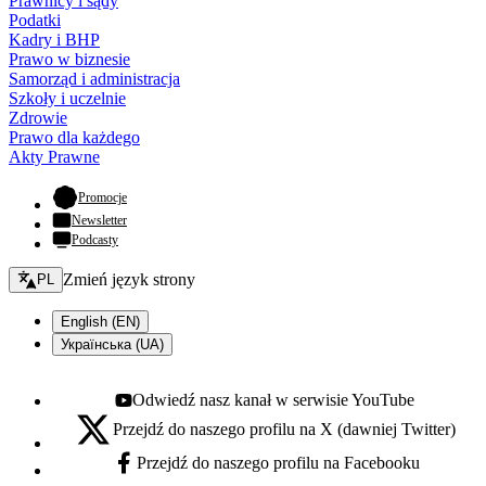
Prawnicy i sądy
Podatki
Kadry i BHP
Prawo w biznesie
Samorząd i administracja
Szkoły i uczelnie
Zdrowie
Prawo dla każdego
Akty Prawne
- otwiera się w nowej karcie
Promocje
Newsletter
Podcasty
Zmień język - bieżący:
Zmień język strony
PL
English (EN)
Українська (UA)
Odwiedź nasz kanał w serwisie YouTube
Youtube - otwiera się w nowej karcie
Przejdź do naszego profilu na X (dawniej Twitter)
X - otwiera się w nowej karcie
Przejdź do naszego profilu na Facebooku
Facebook - otwiera się w nowej karcie