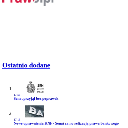
Ostatnio dodane
17:55
Przejdź do artykułu:
Senat przyjął bez poprawek
17:15
Przejdź do artykułu:
Nowe uprawnienia KNF - Senat za nowelizacją prawa bankowego