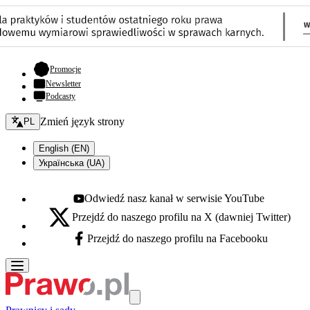
- otwiera się w nowej karcie
Promocje
Newsletter
Podcasty
Zmień język - bieżący:
Zmień język strony
PL
English (EN)
Українська (UA)
Odwiedź nasz kanał w serwisie YouTube
Youtube - otwiera się w nowej karcie
Przejdź do naszego profilu na X (dawniej Twitter)
X - otwiera się w nowej karcie
Przejdź do naszego profilu na Facebooku
Facebook - otwiera się w nowej karcie