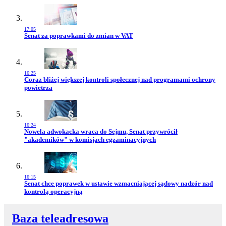
17:05
Przejdź do artykułu:
Senat za poprawkami do zmian w VAT
16:25
Przejdź do artykułu:
Coraz bliżej większej kontroli społecznej nad programami ochrony
powietrza
16:24
Przejdź do artykułu:
Nowela adwokacka wraca do Sejmu, Senat przywrócił
"akademików" w komisjach egzaminacyjnych
16:15
Przejdź do artykułu:
Senat chce poprawek w ustawie wzmacniającej sądowy nadzór nad
kontrolą operacyjną
Baza teleadresowa