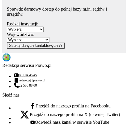
Sprawdź darmowy dostęp do pełnej bazy m.in. sądów i
urzędów.
Rodzaj instytucji:
Województwo:
Szukaj danych kontaktowych
Redakcja serwisu Prawo.pl
801 04 45 45
Numer telefonu:
redakcja@prawo.pl
Adres email:
22 535 88 00
Numer telefonu:
Śledź nas
Przejdź do naszego profilu na Facebooku
facebook - otwiera się w nowej karcie
Przejdź do naszego profilu na X (dawniej Twitter)
x - otwiera się w nowej karcie
Odwiedź nasz kanał w serwisie YouTube
youtube - otwiera się w nowej karcie