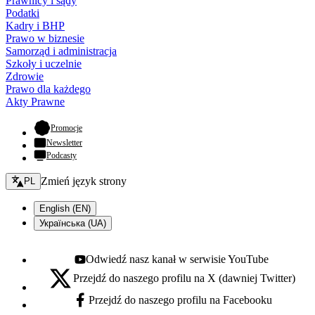
Prawnicy i sądy
Podatki
Kadry i BHP
Prawo w biznesie
Samorząd i administracja
Szkoły i uczelnie
Zdrowie
Prawo dla każdego
Akty Prawne
- otwiera się w nowej karcie
Promocje
Newsletter
Podcasty
Zmień język - bieżący:
Zmień język strony
PL
English (EN)
Українська (UA)
Odwiedź nasz kanał w serwisie YouTube
Youtube - otwiera się w nowej karcie
Przejdź do naszego profilu na X (dawniej Twitter)
X - otwiera się w nowej karcie
Przejdź do naszego profilu na Facebooku
Facebook - otwiera się w nowej karcie