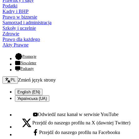
Prawnicy i sądy
Podatki
Kadry i BHP
Prawo w biznesie
Samorząd i administracja
Szkoły i uczelnie
Zdrowie
Prawo dla każdego
Akty Prawne
- otwiera się w nowej karcie
Promocje
Newsletter
Podcasty
Zmień język - bieżący:
Zmień język strony
PL
English (EN)
Українська (UA)
Odwiedź nasz kanał w serwisie YouTube
Youtube - otwiera się w nowej karcie
Przejdź do naszego profilu na X (dawniej Twitter)
X - otwiera się w nowej karcie
Przejdź do naszego profilu na Facebooku
Facebook - otwiera się w nowej karcie