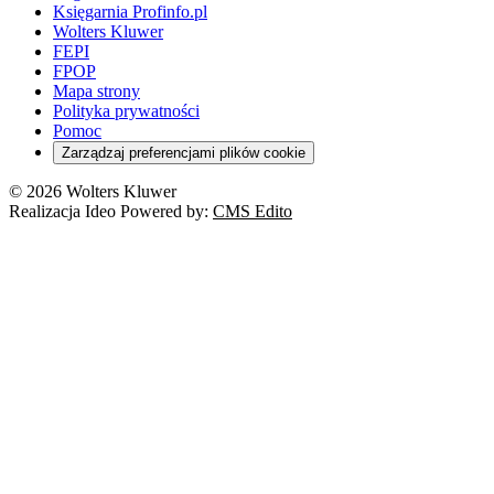
Domowe finanse
Księgarnia Profinfo.pl
Orzeczenia
Orzeczenia
Służba cywilna
Nowe uprawnienia PIP
Emerytury i renty
Wolters Kluwer
Energetyka
Wojsko
Pacjent
FEPI
ESG
Wybory
Szkoła i uczeń
FPOP
Kredyty
Turystyka
Mapa strony
Cło
Orzeczenia
Polityka prywatności
Deregulacja
RODO
Pomoc
Cyberbezpieczeństwo
Zarządzaj preferencjami plików cookie
Franczyza
Nowe technologie
© 2026 Wolters Kluwer
Prawo autorskie
Realizacja Ideo Powered by:
CMS Edito