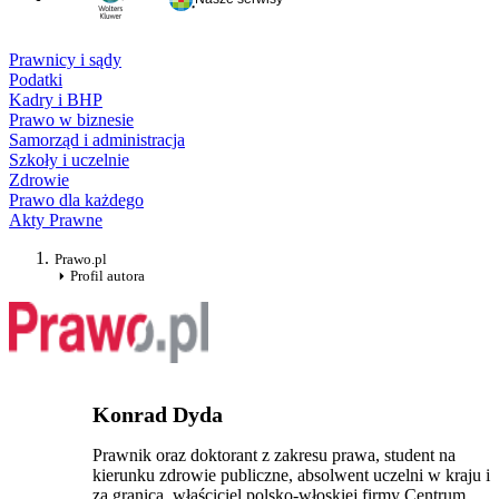
Prawnicy i sądy
Podatki
Kadry i BHP
Prawo w biznesie
Samorząd i administracja
Szkoły i uczelnie
Zdrowie
Prawo dla każdego
Akty Prawne
Prawo.pl
Profil autora
Konrad Dyda
Prawnik oraz doktorant z zakresu prawa, student na
kierunku zdrowie publiczne, absolwent uczelni w kraju i
za granicą, właściciel polsko-włoskiej firmy Centrum