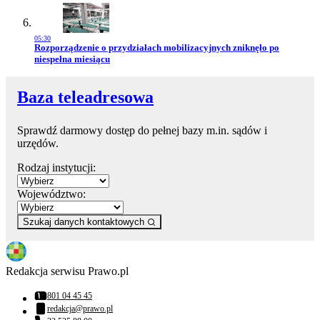
05:30
Przejdź do artykułu:
Rozporządzenie o przydziałach mobilizacyjnych zniknęło po
niespełna miesiącu
Baza teleadresowa
Sprawdź darmowy dostęp do pełnej bazy m.in. sądów i
urzędów.
Rodzaj instytucji:
Województwo:
Szukaj danych kontaktowych
Redakcja serwisu Prawo.pl
801 04 45 45
Numer telefonu:
redakcja@prawo.pl
Adres email: