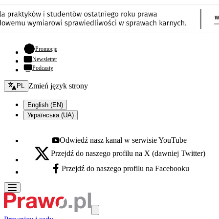
- otwiera się w nowej karcie
Promocje
Newsletter
Podcasty
Zmień język - bieżący:
Zmień język strony
PL
English (EN)
Українська (UA)
Odwiedź nasz kanał w serwisie YouTube
Youtube - otwiera się w nowej karcie
Przejdź do naszego profilu na X (dawniej Twitter)
X - otwiera się w nowej karcie
Przejdź do naszego profilu na Facebooku
Facebook - otwiera się w nowej karcie