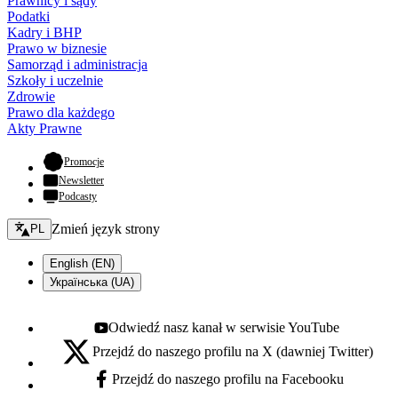
Prawnicy i sądy
Podatki
Kadry i BHP
Prawo w biznesie
Samorząd i administracja
Szkoły i uczelnie
Zdrowie
Prawo dla każdego
Akty Prawne
- otwiera się w nowej karcie
Promocje
Newsletter
Podcasty
Zmień język - bieżący:
Zmień język strony
PL
English (EN)
Українська (UA)
Odwiedź nasz kanał w serwisie YouTube
Youtube - otwiera się w nowej karcie
Przejdź do naszego profilu na X (dawniej Twitter)
X - otwiera się w nowej karcie
Przejdź do naszego profilu na Facebooku
Facebook - otwiera się w nowej karcie