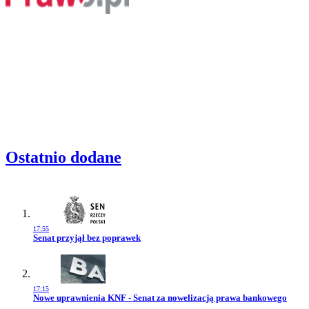
Ostatnio dodane
17:55
Przejdź do artykułu:
Senat przyjął bez poprawek
17:15
Przejdź do artykułu:
Nowe uprawnienia KNF - Senat za nowelizacją prawa bankowego