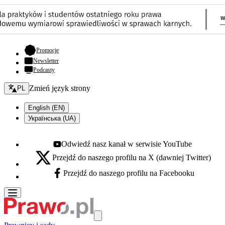
- otwiera się w nowej karcie
Promocje
Newsletter
Podcasty
Zmień język - bieżący:
Zmień język strony
PL
English (EN)
Українська (UA)
Odwiedź nasz kanał w serwisie YouTube
Youtube - otwiera się w nowej karcie
Przejdź do naszego profilu na X (dawniej Twitter)
X - otwiera się w nowej karcie
Przejdź do naszego profilu na Facebooku
Facebook - otwiera się w nowej karcie