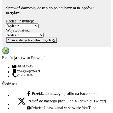
Sprawdź darmowy dostęp do pełnej bazy m.in. sądów i
urzędów.
Rodzaj instytucji:
Województwo:
Szukaj danych kontaktowych
Redakcja serwisu Prawo.pl
801 04 45 45
Numer telefonu:
redakcja@prawo.pl
Adres email:
22 535 88 00
Numer telefonu:
Śledź nas
Przejdź do naszego profilu na Facebooku
facebook - otwiera się w nowej karcie
Przejdź do naszego profilu na X (dawniej Twitter)
x - otwiera się w nowej karcie
Odwiedź nasz kanał w serwisie YouTube
youtube - otwiera się w nowej karcie