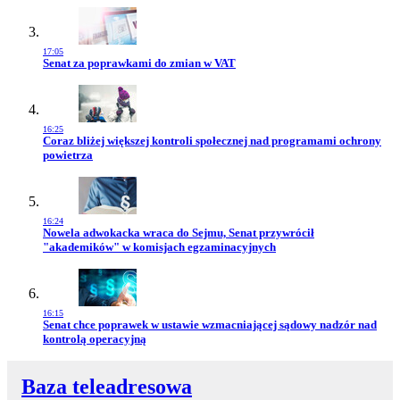
17:05
Przejdź do artykułu:
Senat za poprawkami do zmian w VAT
16:25
Przejdź do artykułu:
Coraz bliżej większej kontroli społecznej nad programami ochrony
powietrza
16:24
Przejdź do artykułu:
Nowela adwokacka wraca do Sejmu, Senat przywrócił
"akademików" w komisjach egzaminacyjnych
16:15
Przejdź do artykułu:
Senat chce poprawek w ustawie wzmacniającej sądowy nadzór nad
kontrolą operacyjną
Baza teleadresowa