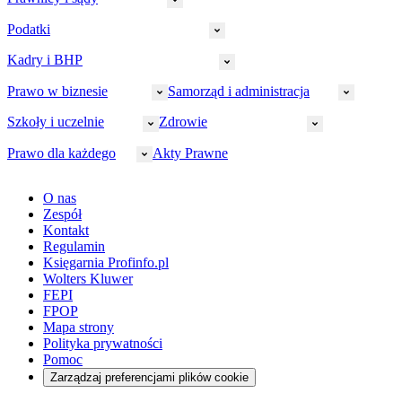
Podatki
Wymiar sprawiedliwości
Prawnicy
Kadry i BHP
PIT
Prokuratura
CIT
Prawo w biznesie
Samorząd i administracja
Policja
Prawo pracy
VAT
Rynek
HR
Szkoły i uczelnie
Zdrowie
Akcyza
Strefa aplikanta
Prawo gospodarcze
Samorząd terytorialny
BHP
Ordynacja
LegalTech
Małe i średnie firmy
Bezpieczeństwo publiczne
Prawo dla każdego
Akty Prawne
Ubezpieczenia społeczne
Rachunkowość
Sędziowie
Kadry w oświacie
Farmacja
Spółki
Administracja publiczna
PPK
Doradca podatkowy
E-doręczenia
Zarządzanie oświatą
Finansowanie zdrowia
Finanse
Finanse samorządów
Rynek pracy
Finanse publiczne
Prawo na Oko
Prawo cywilne
O nas
Orzeczenia
Opieka zdrowotna
Prawo AI
Pomoc społeczna
Sygnaliści
Podatki i opłaty lokalne
Orzeczenia
Prawo karne
Zespół
Studenci
Zarządzanie
Budownictwo
Zamówienia publiczne
Niepełnosprawność
Podatek od spadków i darowizn
Zmiany w k.p.c.
Prawo rodzinne
Kontakt
Zawody medyczne
Środowisko
Kontrola zarządcza
Dofinansowanie do wynagrodzeń
Orzeczenia
Rynek i konsument
Regulamin
Koronawirus a prawo
Banki
Orzeczenia
Orzeczenia
KSeF
Domowe finanse
Księgarnia Profinfo.pl
Orzeczenia
Orzeczenia
Służba cywilna
Nowe uprawnienia PIP
Emerytury i renty
Wolters Kluwer
Energetyka
Wojsko
Pacjent
FEPI
ESG
Wybory
Szkoła i uczeń
FPOP
Kredyty
Turystyka
Mapa strony
Cło
Orzeczenia
Polityka prywatności
Deregulacja
RODO
Pomoc
Cyberbezpieczeństwo
Zarządzaj preferencjami plików cookie
Franczyza
Nowe technologie