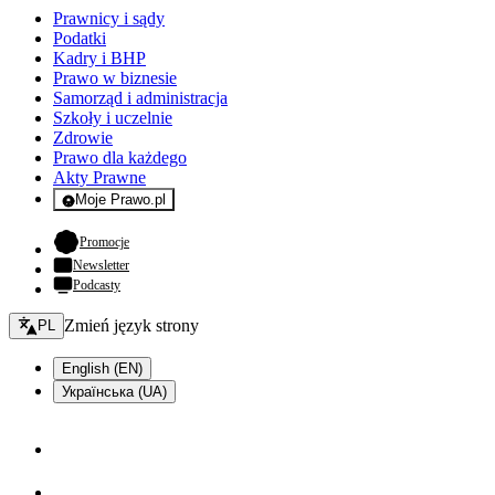
Prawnicy i sądy
Podatki
Kadry i BHP
Prawo w biznesie
Samorząd i administracja
Szkoły i uczelnie
Zdrowie
Prawo dla każdego
Akty Prawne
Moje Prawo.pl
- rejestracja i logowanie do serwisu
- otwiera się w nowej karcie
Promocje
Newsletter
Podcasty
Zmień język - bieżący:
Zmień język strony
PL
English (EN)
Українська (UA)