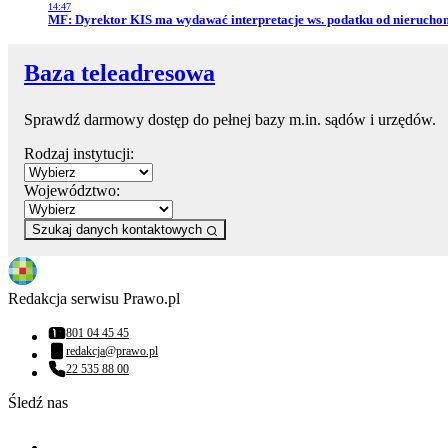
14:47
Przejdź do artykułu:
MF: Dyrektor KIS ma wydawać interpretacje ws. podatku od nierucho
Baza teleadresowa
Sprawdź darmowy dostęp do pełnej bazy m.in. sądów i urzędów.
Rodzaj instytucji:
Województwo:
Szukaj danych kontaktowych
Redakcja serwisu Prawo.pl
801 04 45 45
Numer telefonu:
redakcja@prawo.pl
Adres email:
22 535 88 00
Numer telefonu:
Śledź nas