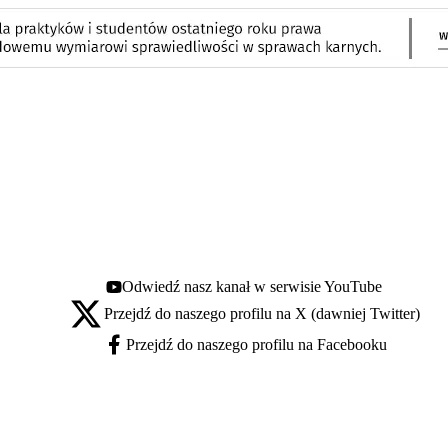
Odwiedź nasz kanał w serwisie YouTube
Youtube - otwiera się w nowej karcie
Przejdź do naszego profilu na X (dawniej Twitter)
X - otwiera się w nowej karcie
Przejdź do naszego profilu na Facebooku
Facebook - otwiera się w nowej karcie