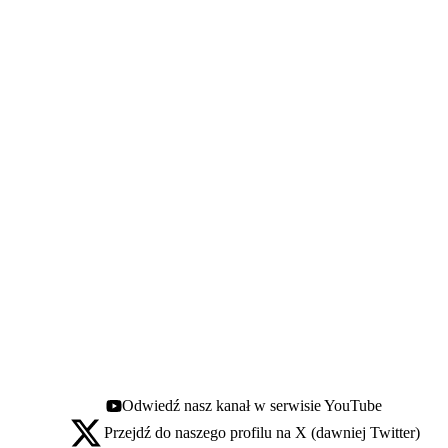
Odwiedź nasz kanał w serwisie YouTube
Youtube - otwiera się w nowej karcie
Przejdź do naszego profilu na X (dawniej Twitter)
X - otwiera się w nowej karcie