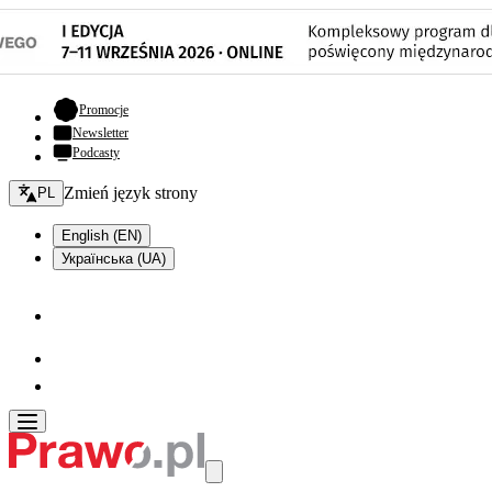
- otwiera się w nowej karcie
Promocje
Newsletter
Podcasty
Zmień język - bieżący:
Zmień język strony
PL
English (EN)
Українська (UA)