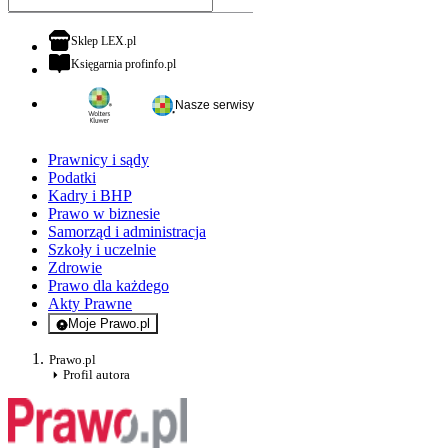
otwiera się w nowej karcie
Sklep LEX.pl
otwiera się w nowej karcie
Księgarnia profinfo.pl
Nasze serwisy
Prawnicy i sądy
Podatki
Kadry i BHP
Prawo w biznesie
Samorząd i administracja
Szkoły i uczelnie
Zdrowie
Prawo dla każdego
Akty Prawne
Moje Prawo.pl
- rejestracja i logowanie do serwisu
Prawo.pl
Profil autora