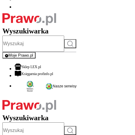
Wyszukiwarka
Szukaj
Moje Prawo.pl
- rejestracja i logowanie do serwisu
otwiera się w nowej karcie
Sklep LEX.pl
otwiera się w nowej karcie
Księgarnia profinfo.pl
Nasze serwisy
Wyszukiwarka
Szukaj