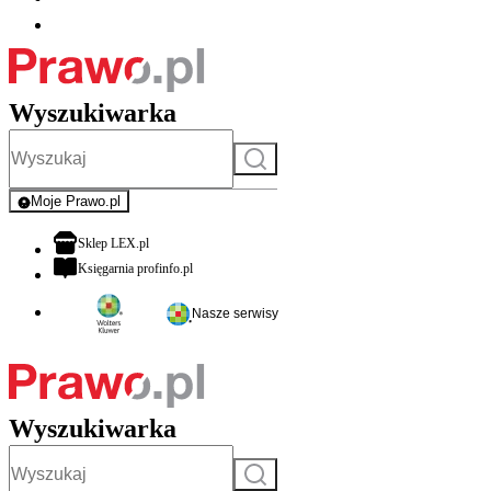
Wyszukiwarka
Szukaj
Moje Prawo.pl
- rejestracja i logowanie do serwisu
otwiera się w nowej karcie
Sklep LEX.pl
otwiera się w nowej karcie
Księgarnia profinfo.pl
Nasze serwisy
Wyszukiwarka
Szukaj