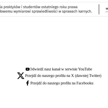
Odwiedź nasz kanał w serwisie YouTube
Youtube - otwiera się w nowej karcie
Przejdź do naszego profilu na X (dawniej Twitter)
X - otwiera się w nowej karcie
Przejdź do naszego profilu na Facebooku
Facebook - otwiera się w nowej karcie