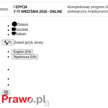
- otwiera się w nowej karcie
Promocje
Newsletter
Podcasty
Zmień język - bieżący:
Zmień język strony
PL
English (EN)
Українська (UA)