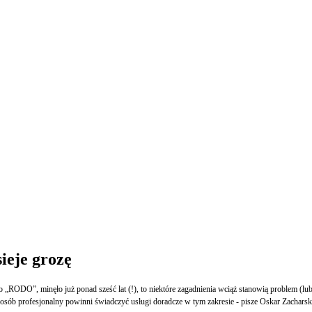
ieje grozę
 „RODO”, minęło już ponad sześć lat (!), to niektóre zagadnienia wciąż stanowią problem (lu
osób profesjonalny powinni świadczyć usługi doradcze w tym zakresie - pisze Oskar Zacharsk