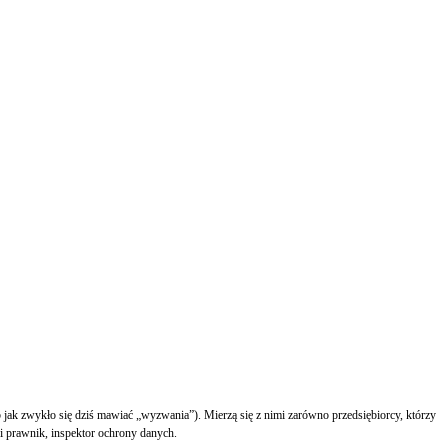
b jak zwykło się dziś mawiać „wyzwania”). Mierzą się z nimi zarówno przedsiębiorcy, którzy
i prawnik, inspektor ochrony danych.