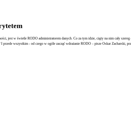
rytetem
ności, jest w świetle RODO administratorem danych. Co za tym idzie, ciąży na nim cały szere
ve? I przede wszystkim - od czego w ogóle zacząć wdrażanie RODO – pisze Oskar Zacharski, pr