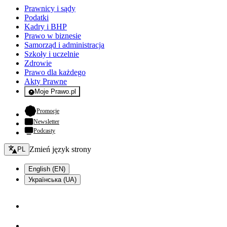
Prawnicy i sądy
Podatki
Kadry i BHP
Prawo w biznesie
Samorząd i administracja
Szkoły i uczelnie
Zdrowie
Prawo dla każdego
Akty Prawne
Moje Prawo.pl
- rejestracja i logowanie do serwisu
- otwiera się w nowej karcie
Promocje
Newsletter
Podcasty
Zmień język - bieżący:
Zmień język strony
PL
English (EN)
Українська (UA)