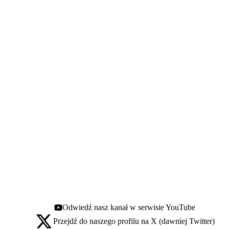
Odwiedź nasz kanał w serwisie YouTube
Youtube - otwiera się w nowej karcie
Przejdź do naszego profilu na X (dawniej Twitter)
X - otwiera się w nowej karcie