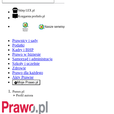
otwiera się w nowej karcie
Sklep LEX.pl
otwiera się w nowej karcie
Księgarnia profinfo.pl
Nasze serwisy
Prawnicy i sądy
Podatki
Kadry i BHP
Prawo w biznesie
Samorząd i administracja
Szkoły i uczelnie
Zdrowie
Prawo dla każdego
Akty Prawne
Moje Prawo.pl
- rejestracja i logowanie do serwisu
Prawo.pl
Profil autora