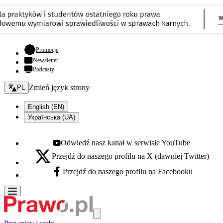
- otwiera się w nowej karcie
Promocje
Newsletter
Podcasty
Zmień język - bieżący:
Zmień język strony
PL
English (EN)
Українська (UA)
Odwiedź nasz kanał w serwisie YouTube
Youtube - otwiera się w nowej karcie
Przejdź do naszego profilu na X (dawniej Twitter)
X - otwiera się w nowej karcie
Przejdź do naszego profilu na Facebooku
Facebook - otwiera się w nowej karcie