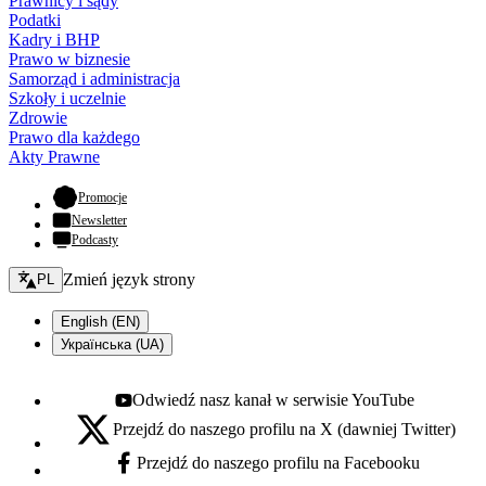
Prawnicy i sądy
Podatki
Kadry i BHP
Prawo w biznesie
Samorząd i administracja
Szkoły i uczelnie
Zdrowie
Prawo dla każdego
Akty Prawne
- otwiera się w nowej karcie
Promocje
Newsletter
Podcasty
Zmień język - bieżący:
Zmień język strony
PL
English (EN)
Українська (UA)
Odwiedź nasz kanał w serwisie YouTube
Youtube - otwiera się w nowej karcie
Przejdź do naszego profilu na X (dawniej Twitter)
X - otwiera się w nowej karcie
Przejdź do naszego profilu na Facebooku
Facebook - otwiera się w nowej karcie