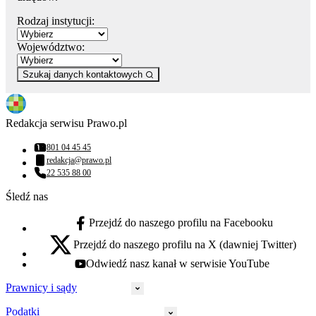
Rodzaj instytucji:
Województwo:
Szukaj danych kontaktowych
Redakcja serwisu Prawo.pl
801 04 45 45
Numer telefonu:
redakcja@prawo.pl
Adres email:
22 535 88 00
Numer telefonu:
Śledź nas
Przejdź do naszego profilu na Facebooku
facebook - otwiera się w nowej karcie
Przejdź do naszego profilu na X (dawniej Twitter)
x - otwiera się w nowej karcie
Odwiedź nasz kanał w serwisie YouTube
youtube - otwiera się w nowej karcie
Prawnicy i sądy
Podatki