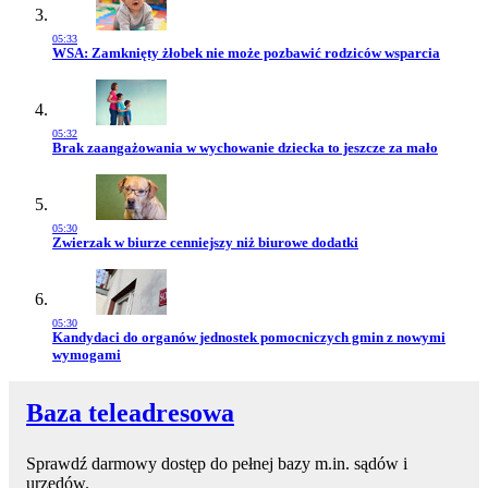
05:33
Przejdź do artykułu:
WSA: Zamknięty żłobek nie może pozbawić rodziców wsparcia
05:32
Przejdź do artykułu:
Brak zaangażowania w wychowanie dziecka to jeszcze za mało
05:30
Przejdź do artykułu:
Zwierzak w biurze cenniejszy niż biurowe dodatki
05:30
Przejdź do artykułu:
Kandydaci do organów jednostek pomocniczych gmin z nowymi
wymogami
Baza teleadresowa
Sprawdź darmowy dostęp do pełnej bazy m.in. sądów i
urzędów.