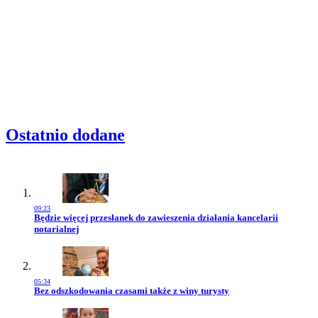
Ostatnio dodane
09:23
Przejdź do artykułu:
Będzie więcej przesłanek do zawieszenia działania kancelarii
notarialnej
05:34
Przejdź do artykułu:
Bez odszkodowania czasami także z winy turysty