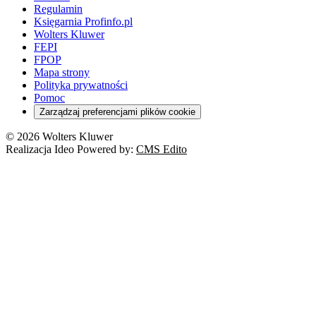
Orzeczenia
Rynek i konsument
Regulamin
Koronawirus a prawo
Banki
Orzeczenia
Orzeczenia
KSeF
Domowe finanse
Księgarnia Profinfo.pl
Orzeczenia
Orzeczenia
Służba cywilna
Nowe uprawnienia PIP
Emerytury i renty
Wolters Kluwer
Energetyka
Wojsko
Pacjent
FEPI
ESG
Wybory
Szkoła i uczeń
FPOP
Kredyty
Turystyka
Mapa strony
Cło
Orzeczenia
Polityka prywatności
Deregulacja
RODO
Pomoc
Cyberbezpieczeństwo
Zarządzaj preferencjami plików cookie
Franczyza
Nowe technologie
© 2026 Wolters Kluwer
Prawo autorskie
Realizacja Ideo Powered by:
CMS Edito