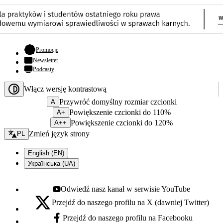
- otwiera się w nowej karcie
Promocje
Newsletter
Podcasty
Włącz wersję kontrastową
Przywróć domyślny rozmiar czcionki
A
Powiększenie czcionki do 110%
A+
Powiększenie czcionki do 120%
A++
Zmień język - bieżący:
Zmień język strony
PL
English (EN)
Українська (UA)
Odwiedź nasz kanał w serwisie YouTube
Youtube - otwiera się w nowej karcie
Przejdź do naszego profilu na X (dawniej Twitter)
X - otwiera się w nowej karcie
Przejdź do naszego profilu na Facebooku
Facebook - otwiera się w nowej karcie