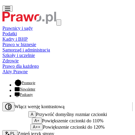
Prawnicy i sądy
Podatki
Kadry i BHP
Prawo w biznesie
Samorząd i administracja
Szkoły i uczelnie
Zdrowie
Prawo dla każdego
Akty Prawne
- otwiera się w nowej karcie
Promocje
Newsletter
Podcasty
Włącz wersję kontrastową
Przywróć domyślny rozmiar czcionki
A
Powiększenie czcionki do 110%
A+
Powiększenie czcionki do 120%
A++
Zmień język - bieżący:
Zmień język strony
PL