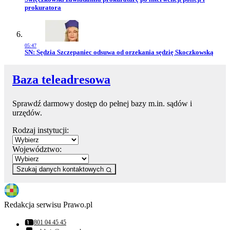
prokuratora
05:47
Przejdź do artykułu:
SN: Sędzia Szczepaniec odsuwa od orzekania sędzię Skoczkowską
Baza teleadresowa
Sprawdź darmowy dostęp do pełnej bazy m.in. sądów i
urzędów.
Rodzaj instytucji:
Województwo:
Szukaj danych kontaktowych
Redakcja serwisu Prawo.pl
801 04 45 45
Numer telefonu: