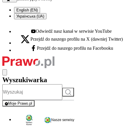
English (EN)
Українська (UA)
Odwiedź nasz kanał w serwisie YouTube
Youtube - otwiera się w nowej karcie
Przejdź do naszego profilu na X (dawniej Twitter)
X - otwiera się w nowej karcie
Przejdź do naszego profilu na Facebooku
Facebook - otwiera się w nowej karcie
Wyszukiwarka
Szukaj
Moje Prawo.pl
- rejestracja i logowanie do serwisu
Nasze serwisy