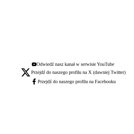
Odwiedź nasz kanał w serwisie YouTube
Youtube - otwiera się w nowej karcie
Przejdź do naszego profilu na X (dawniej Twitter)
X - otwiera się w nowej karcie
Przejdź do naszego profilu na Facebooku
Facebook - otwiera się w nowej karcie