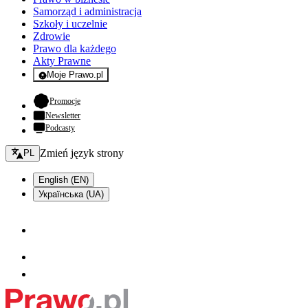
Samorząd i administracja
Szkoły i uczelnie
Zdrowie
Prawo dla każdego
Akty Prawne
Moje Prawo.pl
- rejestracja i logowanie do serwisu
- otwiera się w nowej karcie
Promocje
Newsletter
Podcasty
Zmień język - bieżący:
Zmień język strony
PL
English (EN)
Українська (UA)