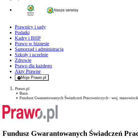
Nasze serwisy
Prawnicy i sądy
Podatki
Kadry i BHP
Prawo w biznesie
Samorząd i administracja
Szkoły i uczelnie
Zdrowie
Prawo dla każdego
Akty Prawne
Moje Prawo.pl
- rejestracja i logowanie do serwisu
Prawo.pl
Baza
Fundusz Gwarantowanych Świadczeń Pracowniczych - woj. mazowieck
Fundusz Gwarantowanych Świadczeń P