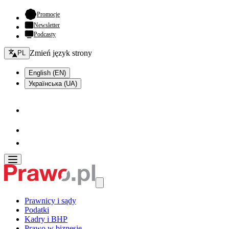
- otwiera się w nowej karcie
Promocje
Newsletter
Podcasty
Zmień język - bieżący:
Zmień język strony
PL
English (EN)
Українська (UA)
Prawnicy i sądy
Podatki
Kadry i BHP
Prawo w biznesie