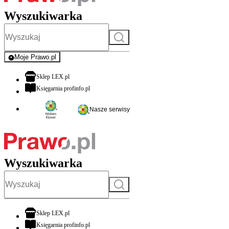
Wyszukiwarka
Szukaj
Moje Prawo.pl
- rejestracja i logowanie do serwisu
otwiera się w nowej karcie
Sklep LEX.pl
otwiera się w nowej karcie
Księgarnia profinfo.pl
Nasze serwisy
Wyszukiwarka
Szukaj
otwiera się w nowej karcie
Sklep LEX.pl
otwiera się w nowej karcie
Księgarnia profinfo.pl