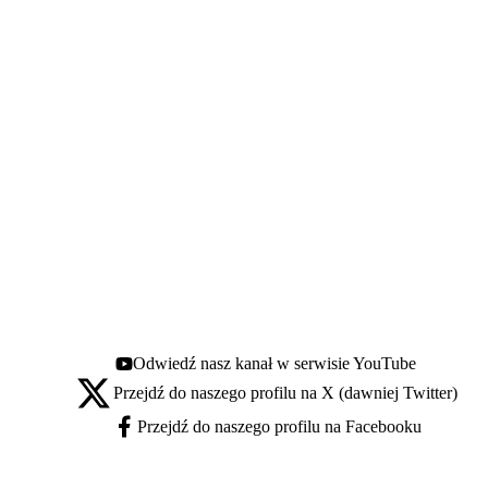
Odwiedź nasz kanał w serwisie YouTube
Youtube - otwiera się w nowej karcie
Przejdź do naszego profilu na X (dawniej Twitter)
X - otwiera się w nowej karcie
Przejdź do naszego profilu na Facebooku
Facebook - otwiera się w nowej karcie