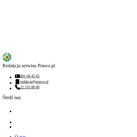
Redakcja serwisu Prawo.pl
801 04 45 45
Numer telefonu:
redakcja@prawo.pl
Adres email:
22 535 88 00
Numer telefonu:
Śledź nas
O nas