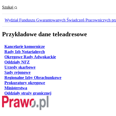
Szukaj
Wydział Funduszu Gwarantowanych Świadczeń Pracowniczych pr
Przykładowe dane teleadresowe
otwiera się w nowej karcie
Kancelarie komornicze
otwiera się w nowej karcie
Rady Izb Notarialnych
otwiera się w nowej karcie
Okręgowe Rady Adwokackie
otwiera się w nowej karcie
Oddziały NFZ
otwiera się w nowej karcie
Urzędy skarbowe
otwiera się w nowej karcie
Sądy rejonowe
otwiera się w nowej karcie
Regionalne Izby Obrachunkowe
otwiera się w nowej karcie
Prokuratury okręgowe
otwiera się w nowej karcie
Ministerstwa
otwiera się w nowej karcie
Oddziały straży granicznej