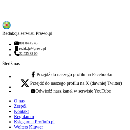
Redakcja serwisu Prawo.pl
801 04 45 45
Numer telefonu:
redakcja@prawo.pl
Adres email:
22 535 88 00
Numer telefonu:
Śledź nas
Przejdź do naszego profilu na Facebooku
facebook - otwiera się w nowej karcie
Przejdź do naszego profilu na X (dawniej Twitter)
x - otwiera się w nowej karcie
Odwiedź nasz kanał w serwisie YouTube
youtube - otwiera się w nowej karcie
O nas
Zespół
Kontakt
Regulamin
Księgarnia Profinfo.pl
Wolters Kluwer