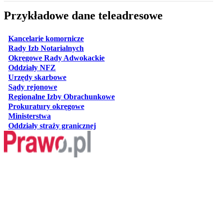
Przykładowe dane teleadresowe
otwiera się w nowej karcie
Kancelarie komornicze
otwiera się w nowej karcie
Rady Izb Notarialnych
otwiera się w nowej karcie
Okręgowe Rady Adwokackie
otwiera się w nowej karcie
Oddziały NFZ
otwiera się w nowej karcie
Urzędy skarbowe
otwiera się w nowej karcie
Sądy rejonowe
otwiera się w nowej karcie
Regionalne Izby Obrachunkowe
otwiera się w nowej karcie
Prokuratury okręgowe
otwiera się w nowej karcie
Ministerstwa
otwiera się w nowej karcie
Oddziały straży granicznej