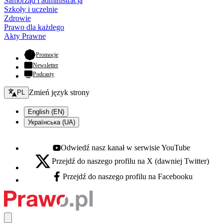
Samorząd i administracja
Szkoły i uczelnie
Zdrowie
Prawo dla każdego
Akty Prawne
- otwiera się w nowej karcie
Promocje
Newsletter
Podcasty
Zmień język - bieżący:
Zmień język strony
PL
English (EN)
Українська (UA)
Odwiedź nasz kanał w serwisie YouTube
Youtube - otwiera się w nowej karcie
Przejdź do naszego profilu na X (dawniej Twitter)
X - otwiera się w nowej karcie
Przejdź do naszego profilu na Facebooku
Facebook - otwiera się w nowej karcie