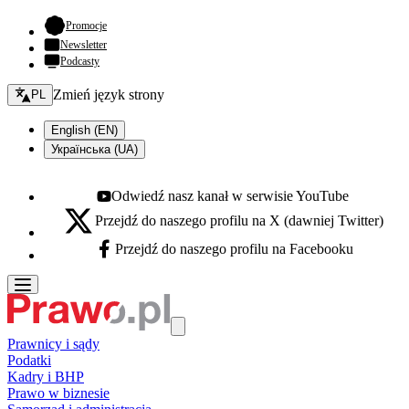
- otwiera się w nowej karcie
Promocje
Newsletter
Podcasty
Zmień język - bieżący:
Zmień język strony
PL
English (EN)
Українська (UA)
Odwiedź nasz kanał w serwisie YouTube
Youtube - otwiera się w nowej karcie
Przejdź do naszego profilu na X (dawniej Twitter)
X - otwiera się w nowej karcie
Przejdź do naszego profilu na Facebooku
Facebook - otwiera się w nowej karcie
Prawnicy i sądy
Podatki
Kadry i BHP
Prawo w biznesie