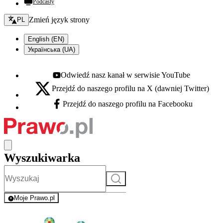
Podcasty
Zmień język - bieżący:
Zmień język strony
PL
English (EN)
Українська (UA)
Odwiedź nasz kanał w serwisie YouTube
Youtube - otwiera się w nowej karcie
Przejdź do naszego profilu na X (dawniej Twitter)
X - otwiera się w nowej karcie
Przejdź do naszego profilu na Facebooku
Facebook - otwiera się w nowej karcie
Wyszukiwarka
Szukaj
Moje Prawo.pl
- rejestracja i logowanie do serwisu