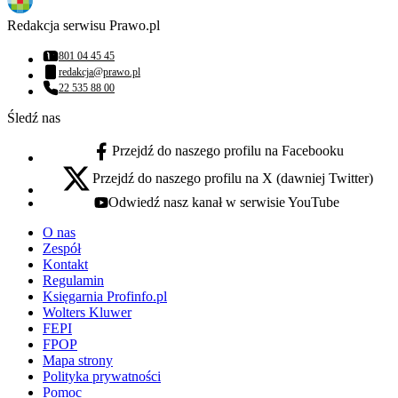
Redakcja serwisu Prawo.pl
801 04 45 45
Numer telefonu:
redakcja@prawo.pl
Adres email:
22 535 88 00
Numer telefonu:
Śledź nas
Przejdź do naszego profilu na Facebooku
facebook - otwiera się w nowej karcie
Przejdź do naszego profilu na X (dawniej Twitter)
x - otwiera się w nowej karcie
Odwiedź nasz kanał w serwisie YouTube
youtube - otwiera się w nowej karcie
O nas
Zespół
Kontakt
Regulamin
Księgarnia Profinfo.pl
Wolters Kluwer
FEPI
FPOP
Mapa strony
Polityka prywatności
Pomoc