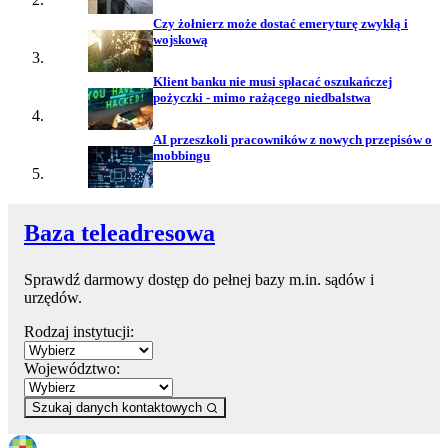
Czy żołnierz może dostać emeryturę zwykłą i
wojskową
Klient banku nie musi spłacać oszukańczej
pożyczki - mimo rażącego niedbalstwa
AI przeszkoli pracowników z nowych przepisów o
mobbingu
Baza teleadresowa
Sprawdź darmowy dostęp do pełnej bazy m.in. sądów i
urzędów.
Rodzaj instytucji:
Województwo:
Szukaj danych kontaktowych