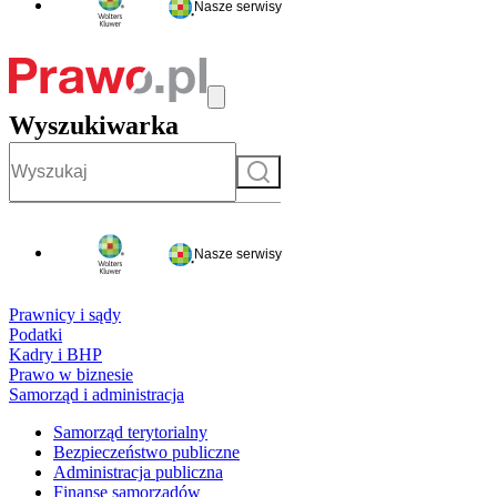
Nasze serwisy
Wyszukiwarka
Szukaj
Nasze serwisy
Prawnicy i sądy
Podatki
Kadry i BHP
Prawo w biznesie
Samorząd i administracja
Samorząd terytorialny
Bezpieczeństwo publiczne
Administracja publiczna
Finanse samorządów