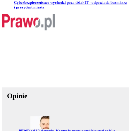
Przejdź do artykułu:
Cyberbezpieczeństwo wychodzi poza dział IT - odpowiada burmistrz
i prezydent miasta
Opinie
Przejdź do:
PPWR od 12 sierpnia. Kontrola może przyjść przed polską