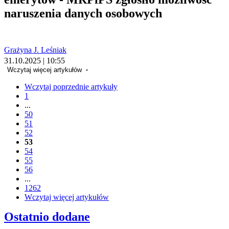
naruszenia danych osobowych
Grażyna J. Leśniak
31.10.2025 | 10:55
Wczytaj więcej artykułów
Wczytaj poprzednie artykuły
1
...
50
51
52
53
54
55
56
...
1262
Wczytaj więcej artykułów
Ostatnio dodane