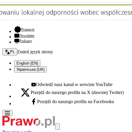
- otwiera się w nowej karcie
Promocje
Newsletter
Podcasty
Zmień język - bieżący:
Zmień język strony
PL
English (EN)
Українська (UA)
Odwiedź nasz kanał w serwisie YouTube
Youtube - otwiera się w nowej karcie
Przejdź do naszego profilu na X (dawniej Twitter)
X - otwiera się w nowej karcie
Przejdź do naszego profilu na Facebooku
Facebook - otwiera się w nowej karcie