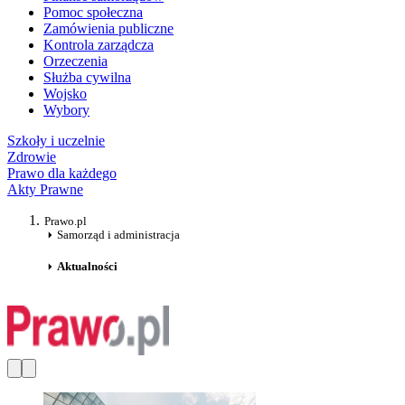
Pomoc społeczna
Zamówienia publiczne
Kontrola zarządcza
Orzeczenia
Służba cywilna
Wojsko
Wybory
Szkoły i uczelnie
Zdrowie
Prawo dla każdego
Akty Prawne
Prawo.pl
Samorząd i administracja
Aktualności