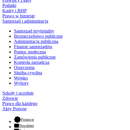
Prawnicy i sądy
Podatki
Kadry i BHP
Prawo w biznesie
Samorząd i administracja
Samorząd terytorialny
Bezpieczeństwo publiczne
Administracja publiczna
Finanse samorządów
Pomoc społeczna
Zamówienia publiczne
Kontrola zarządcza
Orzeczenia
Służba cywilna
Wojsko
Wybory
Szkoły i uczelnie
Zdrowie
Prawo dla każdego
Akty Prawne
- otwiera się w nowej karcie
Promocje
Newsletter