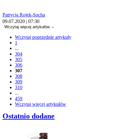
Patrycja Rojek-Socha
09.07.2020 | 07:30
Wczytaj więcej artykułów
Wczytaj poprzednie artykuły
1
...
304
305
306
307
308
309
310
...
459
Wczytaj więcej artykułów
Ostatnio dodane