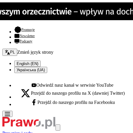
- otwiera się w nowej karcie
Promocje
Newsletter
Podcasty
Zmień język - bieżący:
Zmień język strony
PL
English (EN)
Українська (UA)
Odwiedź nasz kanał w serwisie YouTube
Youtube - otwiera się w nowej karcie
Przejdź do naszego profilu na X (dawniej Twitter)
X - otwiera się w nowej karcie
Przejdź do naszego profilu na Facebooku
Facebook - otwiera się w nowej karcie