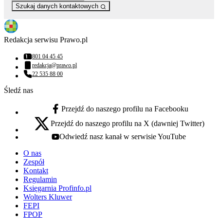
Szukaj danych kontaktowych
Redakcja serwisu Prawo.pl
801 04 45 45
Numer telefonu:
redakcja@prawo.pl
Adres email:
22 535 88 00
Numer telefonu:
Śledź nas
Przejdź do naszego profilu na Facebooku
facebook - otwiera się w nowej karcie
Przejdź do naszego profilu na X (dawniej Twitter)
x - otwiera się w nowej karcie
Odwiedź nasz kanał w serwisie YouTube
youtube - otwiera się w nowej karcie
O nas
Zespół
Kontakt
Regulamin
Księgarnia Profinfo.pl
Wolters Kluwer
FEPI
FPOP