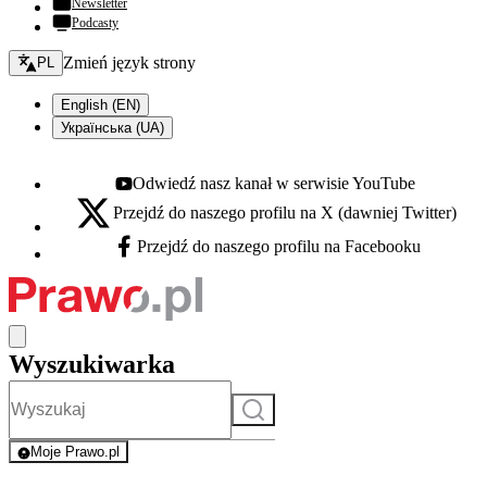
Newsletter
Podcasty
Zmień język - bieżący:
Zmień język strony
PL
English (EN)
Українська (UA)
Odwiedź nasz kanał w serwisie YouTube
Youtube - otwiera się w nowej karcie
Przejdź do naszego profilu na X (dawniej Twitter)
X - otwiera się w nowej karcie
Przejdź do naszego profilu na Facebooku
Facebook - otwiera się w nowej karcie
Wyszukiwarka
Szukaj
Moje Prawo.pl
- rejestracja i logowanie do serwisu