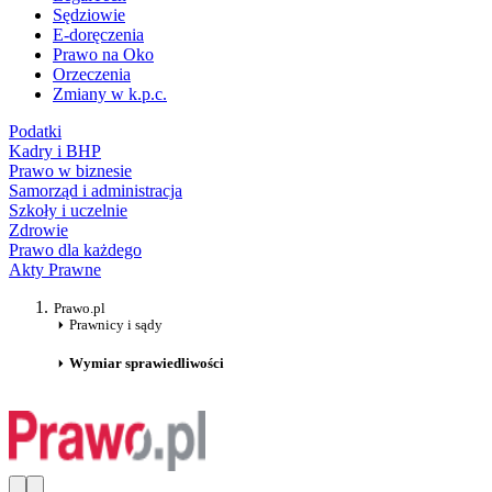
Sędziowie
E-doręczenia
Prawo na Oko
Orzeczenia
Zmiany w k.p.c.
Podatki
Kadry i BHP
Prawo w biznesie
Samorząd i administracja
Szkoły i uczelnie
Zdrowie
Prawo dla każdego
Akty Prawne
Prawo.pl
Prawnicy i sądy
Wymiar sprawiedliwości