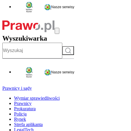
Nasze serwisy
Wyszukiwarka
Szukaj
Nasze serwisy
Prawnicy i sądy
Wymiar sprawiedliwości
Prawnicy
Prokuratura
Policja
Rynek
Strefa aplikanta
LegalTech