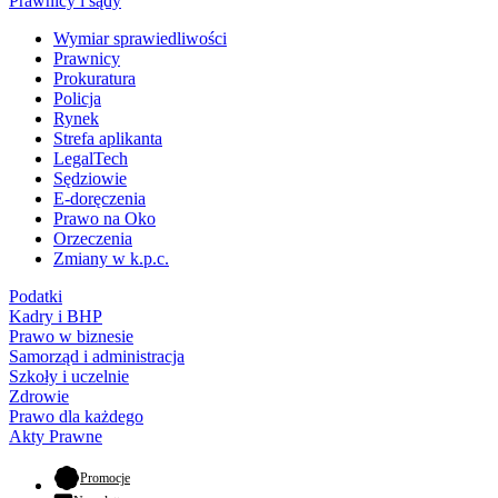
Prawnicy i sądy
Wymiar sprawiedliwości
Prawnicy
Prokuratura
Policja
Rynek
Strefa aplikanta
LegalTech
Sędziowie
E-doręczenia
Prawo na Oko
Orzeczenia
Zmiany w k.p.c.
Podatki
Kadry i BHP
Prawo w biznesie
Samorząd i administracja
Szkoły i uczelnie
Zdrowie
Prawo dla każdego
Akty Prawne
- otwiera się w nowej karcie
Promocje