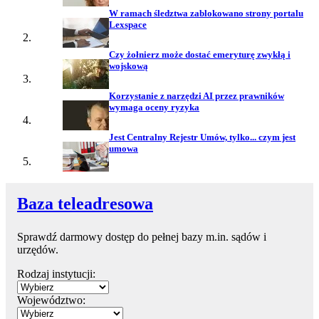
W ramach śledztwa zablokowano strony portalu
Lexspace
Czy żołnierz może dostać emeryturę zwykłą i
wojskową
Korzystanie z narzędzi AI przez prawników
wymaga oceny ryzyka
Jest Centralny Rejestr Umów, tylko... czym jest
umowa
Baza teleadresowa
Sprawdź darmowy dostęp do pełnej bazy m.in. sądów i
urzędów.
Rodzaj instytucji:
Województwo: