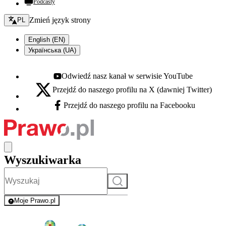
Podcasty
Zmień język - bieżący:
Zmień język strony
PL
English (EN)
Українська (UA)
Odwiedź nasz kanał w serwisie YouTube
Youtube - otwiera się w nowej karcie
Przejdź do naszego profilu na X (dawniej Twitter)
X - otwiera się w nowej karcie
Przejdź do naszego profilu na Facebooku
Facebook - otwiera się w nowej karcie
Wyszukiwarka
Szukaj
Moje Prawo.pl
- rejestracja i logowanie do serwisu