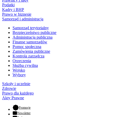
Prawnicy i sądy
Podatki
Kadry i BHP
Prawo w biznesie
Samorząd i administracja
Samorząd terytorialny
Bezpieczeństwo publiczne
Administracja publiczna
Finanse samorządów
Pomoc społeczna
Zamówienia publiczne
Kontrola zarządcza
Orzeczenia
Służba cywilna
Wojsko
Wybory
Szkoły i uczelnie
Zdrowie
Prawo dla każdego
Akty Prawne
- otwiera się w nowej karcie
Promocje
Newsletter