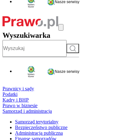
Nasze serwisy
Wyszukiwarka
Szukaj
Nasze serwisy
Prawnicy i sądy
Podatki
Kadry i BHP
Prawo w biznesie
Samorząd i administracja
Samorząd terytorialny
Bezpieczeństwo publiczne
Administracja publiczna
Finanse samorządów