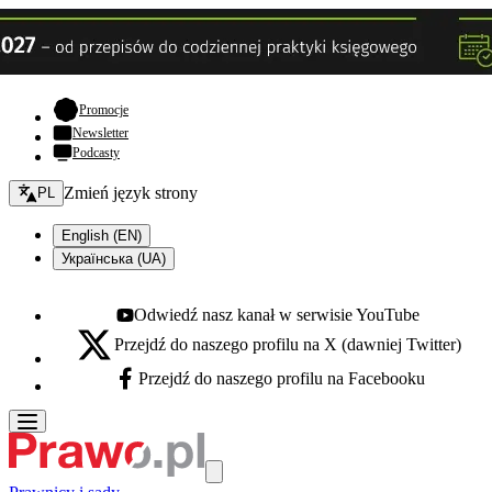
- otwiera się w nowej karcie
Promocje
Newsletter
Podcasty
Zmień język - bieżący:
Zmień język strony
PL
English (EN)
Українська (UA)
Odwiedź nasz kanał w serwisie YouTube
Youtube - otwiera się w nowej karcie
Przejdź do naszego profilu na X (dawniej Twitter)
X - otwiera się w nowej karcie
Przejdź do naszego profilu na Facebooku
Facebook - otwiera się w nowej karcie