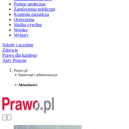
Pomoc społeczna
Zamówienia publiczne
Kontrola zarządcza
Orzeczenia
Służba cywilna
Wojsko
Wybory
Szkoły i uczelnie
Zdrowie
Prawo dla każdego
Akty Prawne
Prawo.pl
Samorząd i administracja
Aktualności