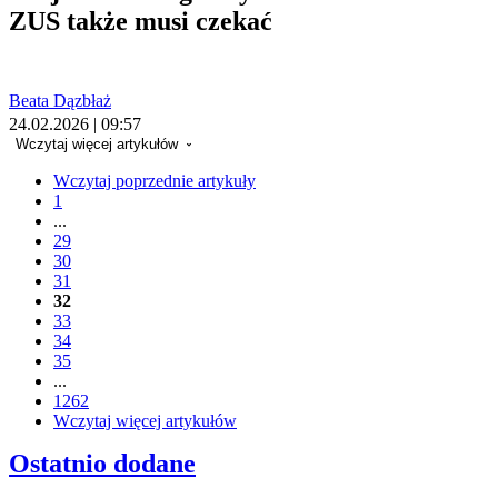
ZUS także musi czekać
Beata Dązbłaż
24.02.2026 | 09:57
Wczytaj więcej artykułów
Wczytaj poprzednie artykuły
1
...
29
30
31
32
33
34
35
...
1262
Wczytaj więcej artykułów
Ostatnio dodane