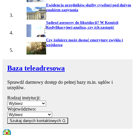
Ewidencja urzędników służby cywilnej pod dużym
znakiem zapytania
Sądowi asesorzy do likwidacji? W Komisji
Kodyfikacyjnej analiza, czy ich zastąpić
Czy żołnierz może dostać emeryturę zwykłą i
wojskową
Baza teleadresowa
Sprawdź darmowy dostęp do pełnej bazy m.in. sądów i
urzędów.
Rodzaj instytucji:
Województwo:
Szukaj danych kontaktowych