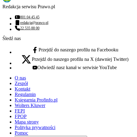
Redakcja serwisu Prawo.pl
801 04 45 45
Numer telefonu:
redakcja@prawo.pl
Adres email:
22 535 88 00
Numer telefonu:
Śledź nas
Przejdź do naszego profilu na Facebooku
facebook - otwiera się w nowej karcie
Przejdź do naszego profilu na X (dawniej Twitter)
x - otwiera się w nowej karcie
Odwiedź nasz kanał w serwisie YouTube
youtube - otwiera się w nowej karcie
O nas
Zespół
Kontakt
Regulamin
Księgarnia Profinfo.pl
Wolters Kluwer
FEPI
FPOP
Mapa strony
Polityka prywatności
Pomoc