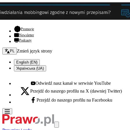
- otwiera się w nowej karcie
Promocje
Newsletter
Podcasty
Zmień język - bieżący:
Zmień język strony
PL
English (EN)
Українська (UA)
Odwiedź nasz kanał w serwisie YouTube
Youtube - otwiera się w nowej karcie
Przejdź do naszego profilu na X (dawniej Twitter)
X - otwiera się w nowej karcie
Przejdź do naszego profilu na Facebooku
Facebook - otwiera się w nowej karcie