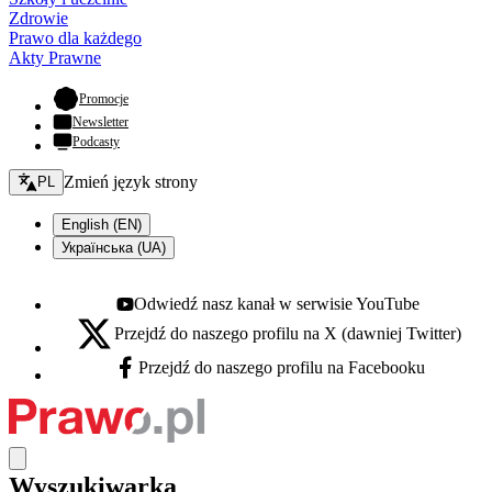
Zdrowie
Prawo dla każdego
Akty Prawne
- otwiera się w nowej karcie
Promocje
Newsletter
Podcasty
Zmień język - bieżący:
Zmień język strony
PL
English (EN)
Українська (UA)
Odwiedź nasz kanał w serwisie YouTube
Youtube - otwiera się w nowej karcie
Przejdź do naszego profilu na X (dawniej Twitter)
X - otwiera się w nowej karcie
Przejdź do naszego profilu na Facebooku
Facebook - otwiera się w nowej karcie
Wyszukiwarka