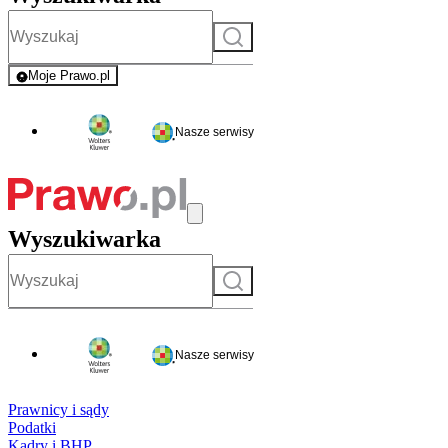
Szukaj
Moje Prawo.pl
- rejestracja i logowanie do serwisu
Nasze serwisy
Wyszukiwarka
Szukaj
Nasze serwisy
Prawnicy i sądy
Podatki
Kadry i BHP