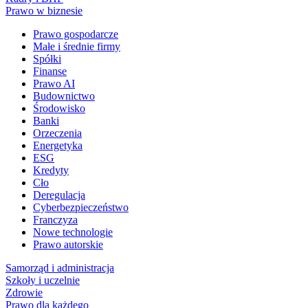
Prawo w biznesie
Prawo gospodarcze
Małe i średnie firmy
Spółki
Finanse
Prawo AI
Budownictwo
Środowisko
Banki
Orzeczenia
Energetyka
ESG
Kredyty
Cło
Deregulacja
Cyberbezpieczeństwo
Franczyza
Nowe technologie
Prawo autorskie
Samorząd i administracja
Szkoły i uczelnie
Zdrowie
Prawo dla każdego