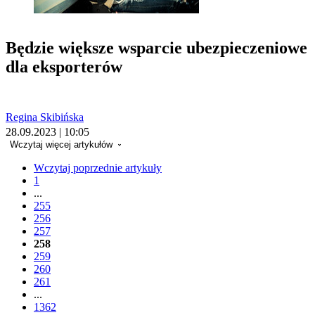
Będzie większe wsparcie ubezpieczeniowe
dla eksporterów
Regina Skibińska
28.09.2023 | 10:05
Wczytaj więcej artykułów
Wczytaj poprzednie artykuły
1
...
255
256
257
258
259
260
261
...
1362