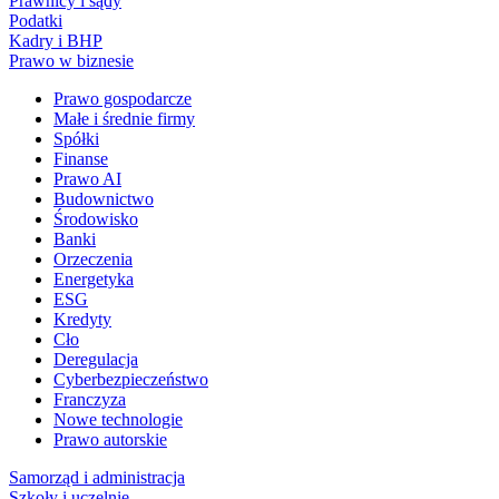
Prawnicy i sądy
Podatki
Kadry i BHP
Prawo w biznesie
Prawo gospodarcze
Małe i średnie firmy
Spółki
Finanse
Prawo AI
Budownictwo
Środowisko
Banki
Orzeczenia
Energetyka
ESG
Kredyty
Cło
Deregulacja
Cyberbezpieczeństwo
Franczyza
Nowe technologie
Prawo autorskie
Samorząd i administracja
Szkoły i uczelnie