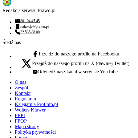
Redakcja serwisu Prawo.pl
801 04 45 45
Numer telefonu:
redakcja@prawo.pl
Adres email:
22 535 88 00
Numer telefonu:
Śledź nas
Przejdź do naszego profilu na Facebooku
facebook - otwiera się w nowej karcie
Przejdź do naszego profilu na X (dawniej Twitter)
x - otwiera się w nowej karcie
Odwiedź nasz kanał w serwisie YouTube
youtube - otwiera się w nowej karcie
O nas
Zespół
Kontakt
Regulamin
Księgarnia Profinfo.pl
Wolters Kluwer
FEPI
FPOP
Mapa strony
Polityka prywatności
Pomoc