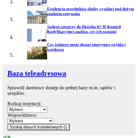
Ewidencja urzędników służby cywilnej pod dużym
znakiem zapytania
Sądowi asesorzy do likwidacji? W Komisji
Kodyfikacyjnej analiza, czy ich zastąpić
Czy żołnierz może dostać emeryturę zwykłą i
wojskową
Baza teleadresowa
Sprawdź darmowy dostęp do pełnej bazy m.in. sądów i
urzędów.
Rodzaj instytucji:
Województwo:
Szukaj danych kontaktowych