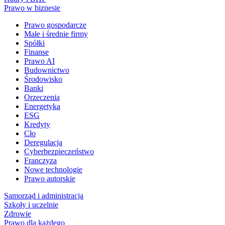
Prawo w biznesie
Prawo gospodarcze
Małe i średnie firmy
Spółki
Finanse
Prawo AI
Budownictwo
Środowisko
Banki
Orzeczenia
Energetyka
ESG
Kredyty
Cło
Deregulacja
Cyberbezpieczeństwo
Franczyza
Nowe technologie
Prawo autorskie
Samorząd i administracja
Szkoły i uczelnie
Zdrowie
Prawo dla każdego