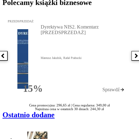
Polecamy książki biznesowe
Przejdź do: Dyrektywa NIS2. Komentarz [PRZEDSPRZEDAŻ], Mateu
PRZEDSPRZEDAŻ
Dyrektywa NIS2. Komentarz
[PRZEDSPRZEDAŻ]
Poprzednia książka
N
Mateusz Jakubik, Rafał Prabucki
15%
Sprawdź
Rabatu
Cena promocyjna: 296,65 zł |
Cena regularna: 349,00 zł
Najniższa cena w ostatnich 30 dniach: 244,30 zł
Ostatnio dodane