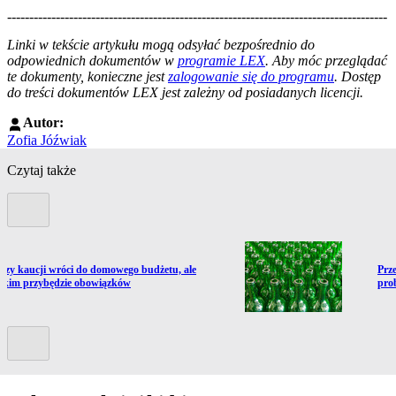
--------------------------------------------------------------------------------------
--------------------------------------------------------
Linki w tekście artykułu mogą odsyłać bezpośrednio do
odpowiednich dokumentów w
programie LEX
. Aby móc przeglądać
te dokumenty, konieczne jest
zalogowanie się do programu
. Dostęp
do treści dokumentów LEX jest zależny od posiadanych licencji.
Autor:
Zofia Jóźwiak
Czytaj także
Poprzedni slide
ź do artykułu:
Prze
oszy kaucji wróci do domowego budżetu, ale
Prz
tkim przybędzie obowiązków
pro
Kolejny slide