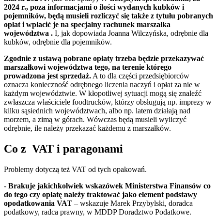
2024 r., poza informacjami o ilości wydanych kubków i
pojemników, będą musieli rozliczyć się także z tytułu pobranych
opłat i wpłacić je na specjalny rachunek marszałka
województwa .
I, jak dopowiada Joanna Wilczyńska, odrębnie dla
kubków, odrębnie dla pojemników.
Zgodnie z ustawą pobrane opłaty trzeba będzie przekazywać
marszałkowi województwa tego, na terenie którego
prowadzona jest sprzedaż.
A to dla części przedsiębiorców
oznacza konieczność odrębnego liczenia naczyń i opłat za nie w
każdym województwie. W kłopotliwej sytuacji mogą się znaleźć
zwłaszcza właściciele foodtrucków, którzy obsługują np. imprezy w
kilku sąsiednich województwach, albo np. latem działają nad
morzem, a zimą w górach. Wówczas będą musieli wyliczyć
odrębnie, ile należy przekazać każdemu z marszałków.
Co z VAT i paragonami
Problemy dotyczą też VAT od tych opakowań.
-
Brakuje jakichkolwiek wskazówek Ministerstwa Finansów co
do tego czy opłatę należy traktować jako element podstawy
opodatkowania VAT
– wskazuje Marek Przybylski, doradca
podatkowy, radca prawny, w MDDP Doradztwo Podatkowe.