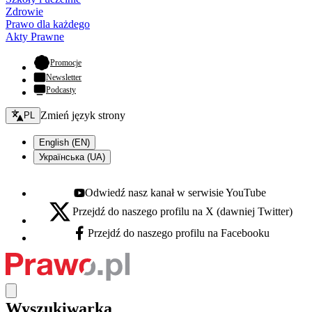
Zdrowie
Prawo dla każdego
Akty Prawne
- otwiera się w nowej karcie
Promocje
Newsletter
Podcasty
Zmień język - bieżący:
Zmień język strony
PL
English (EN)
Українська (UA)
Odwiedź nasz kanał w serwisie YouTube
Youtube - otwiera się w nowej karcie
Przejdź do naszego profilu na X (dawniej Twitter)
X - otwiera się w nowej karcie
Przejdź do naszego profilu na Facebooku
Facebook - otwiera się w nowej karcie
Wyszukiwarka