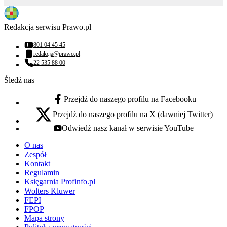
Redakcja serwisu Prawo.pl
801 04 45 45
Numer telefonu:
redakcja@prawo.pl
Adres email:
22 535 88 00
Numer telefonu:
Śledź nas
Przejdź do naszego profilu na Facebooku
facebook - otwiera się w nowej karcie
Przejdź do naszego profilu na X (dawniej Twitter)
x - otwiera się w nowej karcie
Odwiedź nasz kanał w serwisie YouTube
youtube - otwiera się w nowej karcie
O nas
Zespół
Kontakt
Regulamin
Księgarnia Profinfo.pl
Wolters Kluwer
FEPI
FPOP
Mapa strony