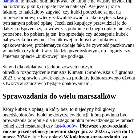
paragon
, to można domniemywać, że kupuje na własny użytek (np.
na rodzinny piknik) i opłatę trzeba naliczyć. Ale jeżeli już na
fakturę, to należałoby zapytać, czy kubki potrzebne są np. na
imprezę firmową i wtedy zakwalifikować to jako użytek własny,
tym samym pobrać opłatę. Jeżeli zaś kupujący przewidział je do
dalszej odsprzedaży, to wówczas pobranie od niego opłaty nie jest
potrzebne, bo pobiera ją ten, kto sprzedaje czy udostępnia kubek
nabywcy końcowemu. Dodatkowej trudności w kubkowo-
opakowaniowej problematyce dodaje fakt, że żywność paczkowana
w pudełka czy kubki w zakładzie przemysłowym, np. jogurty czy
śmietana opłacie „kubkowej” nie podlega.
Stawki dla odpłatnych jednorazowych naczyń
określiło rozporządzenie ministra Klimatu i Środowiska z 7 grudnia
2023 r. w sprawie stawek opłaty za produkty jednorazowego użytku
z tworzyw sztucznych będące opakowaniami.
Sprawozdania do wielu marszałków
Który kubek z opłatą, a który bez, to niejedyny ból głowy
przedsiębiorców. Kolejne dotyczą ewidencji, która powinna być
prowadzona odrębnie dla każdego punktu prowadzonego w ramach
jednej sieci restauracji czy
fast-foodów
.
Pierwsze sprawozdanie
roczne przedsiębiorcy powinni złożyć już za 2023 r., czyli do 15
marca 2024 r
. (ale bez opłaty)
W kolejnym sprawozdaniu, za