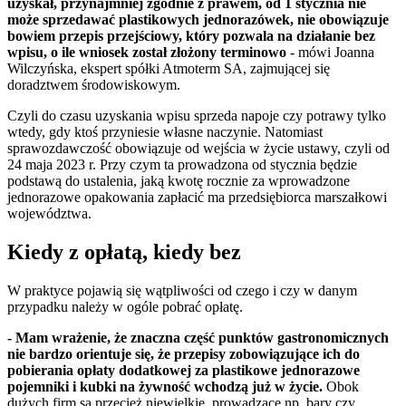
uzyskał, przynajmniej zgodnie z prawem, od 1 stycznia nie
może sprzedawać plastikowych jednorazówek, nie obowiązuje
bowiem przepis przejściowy, który pozwala na działanie bez
wpisu, o ile wniosek został złożony terminowo
-
mówi Joanna
Wilczyńska, ekspert spółki Atmoterm SA, zajmującej się
doradztwem środowiskowym.
Czyli do czasu uzyskania wpisu sprzeda napoje czy potrawy tylko
wtedy, gdy ktoś przyniesie własne naczynie. Natomiast
sprawozdawczość obowiązuje od wejścia w życie ustawy, czyli od
24 maja 2023 r. Przy czym ta prowadzona od stycznia będzie
podstawą do ustalenia, jaką kwotę rocznie za wprowadzone
jednorazowe opakowania zapłacić ma przedsiębiorca marszałkowi
województwa.
Kiedy z opłatą, kiedy bez
W praktyce pojawią się wątpliwości od czego i czy w danym
przypadku należy w ogóle pobrać opłatę.
- Mam wrażenie, że znaczna część punktów gastronomicznych
nie bardzo orientuje się, że przepisy zobowiązujące ich do
pobierania opłaty dodatkowej za plastikowe jednorazowe
pojemniki i kubki na żywność wchodzą już w życie.
Obok
dużych firm są przecież niewielkie, prowadzące np. bary czy