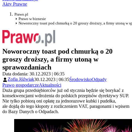
Akty Prawne
Prawo.pl
Prawo w biznesie
Noworoczny toast pod chmurką o 20 groszy droższy, a firmy utoną w 
Noworoczny toast pod chmurką o 20
groszy droższy, a firmy utoną w
sprawozdaniach
Data dodania: 30.12.2023 | 06:35
Zofia Jóźwiak
30.12.2023 | 06:35
Środowisko
Odpady
Prawo gospodarcze
Aktualności
Duża grupa przedsiębiorców już od stycznia będzie się borykać z
konsekwencjami wdrożenia do polskich przepisów dyrektywy SUP.
Nie tylko pobiorą oni opłatę za jednorazowe kubki i pudełka,
ale dojdą do tego kłopoty z rozliczeniem VAT, paragonami i wpisem
do Bazy Danych o Odpadach.