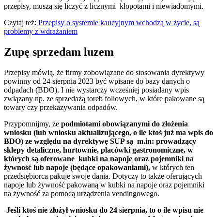
przepisy, muszą się liczyć z licznymi kłopotami i niewiadomymi.
Czytaj też:
Przepisy o systemie kaucyjnym wchodzą w życie, są
problemy z wdrażaniem
Zupę sprzedam luzem
Przepisy mówią, że firmy zobowiązane do stosowania dyrektywy
powinny od 24 sierpnia 2023 być wpisane do bazy danych o
odpadach (BDO). I nie wystarczy wcześniej posiadany wpis
związany np. ze sprzedażą toreb foliowych, w które pakowane są
towary czy przekazywania odpadów.
Przypomnijmy, że
podmiotami obowiązanymi do złożenia
wniosku (lub wniosku aktualizującego, o ile ktoś już ma wpis do
BDO) ze względu na dyrektywę SUP są m.in: prowadzący
sklepy detaliczne, hurtownie, placówki gastronomiczne, w
których są oferowane kubki na napoje oraz pojemniki na
żywność lub napoje (będące opakowaniami),
w których ten
przedsiębiorca pakuje swoje dania. Dotyczy to także oferujących
napoje lub żywność pakowaną w kubki na napoje oraz pojemniki
na żywność za pomocą urządzenia vendingowego.
-
Jeśli ktoś nie złożył wniosku do 24 sierpnia, to o ile wpisu nie