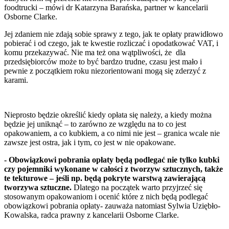
foodtrucki – mówi dr Katarzyna Barańska, partner w kancelarii
Osborne Clarke.
Jej zdaniem nie zdają sobie sprawy z tego, jak te opłaty prawidłowo
pobierać i od czego, jak te kwestie rozliczać i opodatkować VAT, i
komu przekazywać. Nie ma też ona wątpliwości, że dla
przedsiębiorców może to być bardzo trudne, czasu jest mało i
pewnie z początkiem roku niezorientowani mogą się zderzyć z
karami.
Nieprosto będzie określić kiedy opłata się należy, a kiedy można
będzie jej uniknąć – to zarówno ze względu na to co jest
opakowaniem, a co kubkiem, a co nimi nie jest – granica wcale nie
zawsze jest ostra, jak i tym, co jest w nie opakowane.
- Obowiązkowi pobrania opłaty będą podlegać nie tylko kubki
czy pojemniki wykonane w całości z tworzyw sztucznych, także
te tekturowe – jeśli np. będą pokryte warstwą zawierającą
tworzywa sztuczne.
Dlatego na początek warto przyjrzeć się
stosowanym opakowaniom i ocenić które z nich będą podlegać
obowiązkowi pobrania opłaty- zauważa natomiast Sylwia Uziębło-
Kowalska, radca prawny z kancelarii Osborne Clarke.