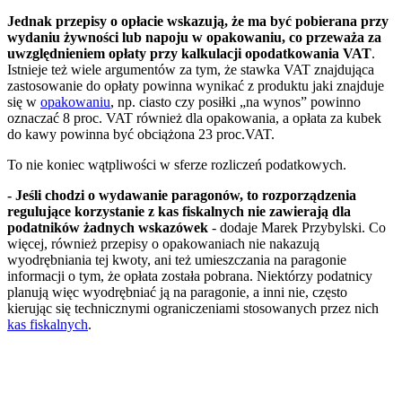
Jednak przepisy o opłacie wskazują, że ma być pobierana przy
wydaniu żywności lub napoju w opakowaniu, co przeważa za
uwzględnieniem opłaty przy kalkulacji opodatkowania VAT
.
Istnieje też wiele argumentów za tym, że stawka VAT znajdująca
zastosowanie do opłaty powinna wynikać z produktu jaki znajduje
się w
opakowaniu
, np. ciasto czy posiłki „na wynos” powinno
oznaczać 8 proc. VAT również dla opakowania, a opłata za kubek
do kawy powinna być obciążona 23 proc.VAT.
To nie koniec wątpliwości w sferze rozliczeń podatkowych.
- Jeśli chodzi o wydawanie paragonów, to rozporządzenia
regulujące korzystanie z kas fiskalnych nie zawierają dla
podatników żadnych wskazówek
- dodaje Marek Przybylski. Co
więcej, również przepisy o opakowaniach nie nakazują
wyodrębniania tej kwoty, ani też umieszczania na paragonie
informacji o tym, że opłata została pobrana. Niektórzy podatnicy
planują więc wyodrębniać ją na paragonie, a inni nie, często
kierując się technicznymi ograniczeniami stosowanych przez nich
kas fiskalnych
.