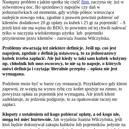
Następny problem z jakim spotka się część
firm
, zaczyna się już w
sylwestrową noc. Bo sprzedawcy napojów czy dań w
jednorazówkach od momentu, gdy wybije północ wieszcząca
nadejście nowego roku, zgodnie z prawem powinni pobierać od
klientów dodatkowe 20 gr opłaty za kubek i 25 gr za pojemnik! - A
jeżeli ktoś nie ma wpisu do BDO, to powinien od tej chwili nalewać
tylko w naczynia wielokrotnego użytku lub pojemniki
przyniesione przez klientów - zauważa Joanna Wilczyńska.
Problemy stwarzają też niektóre definicje. Jeśli np. coś jest
napojem, zgodnie z definicją ustawową, to za jednorazowy
kubek trzeba zapłacić. Ale już kiedy w taki sam kubek włożymy
np. chłodnik lub mus owocowy, to nie są to napoje, o których
mówi definicja i czytając literalnie przepisy – opłata nie jest
wymagana.
Podobnie może być w barze czy restauracji. Przykładowo gdy klient
zapewni, że wziętą na wynos rybę czy kotlet spożyje na zimno, to
powyższa opłata za pojemnik jest wymagana. Ale jeżeli klient
zadeklaruje, że jedzenia podgrzeje, to za opakowanie raczej nie
zapłaci.
Kłopoty z ustaleniem od kogo pobierać opłatę, a od kogo nie,
mogą też mieć hurtownie.
Jak wyjaśnia Joanna Wilczyńska, jeśli
ktoś będzie dokonywał zakupu kubków lub pojemników jedynie na