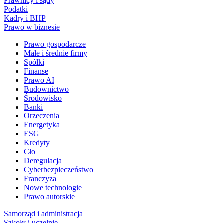
Prawnicy i sądy
Podatki
Kadry i BHP
Prawo w biznesie
Prawo gospodarcze
Małe i średnie firmy
Spółki
Finanse
Prawo AI
Budownictwo
Środowisko
Banki
Orzeczenia
Energetyka
ESG
Kredyty
Cło
Deregulacja
Cyberbezpieczeństwo
Franczyza
Nowe technologie
Prawo autorskie
Samorząd i administracja
Szkoły i uczelnie