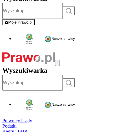
Szukaj
Moje Prawo.pl
- rejestracja i logowanie do serwisu
Nasze serwisy
Wyszukiwarka
Szukaj
Nasze serwisy
Prawnicy i sądy
Podatki
Kadry i BHP