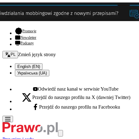
- otwiera się w nowej karcie
Promocje
Newsletter
Podcasty
Zmień język - bieżący:
Zmień język strony
PL
English (EN)
Українська (UA)
Odwiedź nasz kanał w serwisie YouTube
Youtube - otwiera się w nowej karcie
Przejdź do naszego profilu na X (dawniej Twitter)
X - otwiera się w nowej karcie
Przejdź do naszego profilu na Facebooku
Facebook - otwiera się w nowej karcie