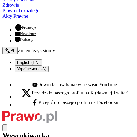
Zdrowie
Prawo dla każdego
Akty Prawne
- otwiera się w nowej karcie
Promocje
Newsletter
Podcasty
Zmień język - bieżący:
Zmień język strony
PL
English (EN)
Українська (UA)
Odwiedź nasz kanał w serwisie YouTube
Youtube - otwiera się w nowej karcie
Przejdź do naszego profilu na X (dawniej Twitter)
X - otwiera się w nowej karcie
Przejdź do naszego profilu na Facebooku
Facebook - otwiera się w nowej karcie
Wyszukiwarka