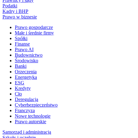
Prawnicy i sądy
Podatki
Kadry i BHP
Prawo w biznesie
Prawo gospodarcze
Małe i średnie firmy
Spółki
Finanse
Prawo AI
Budownictwo
Środowisko
Banki
Orzeczenia
Energetyka
ESG
Kredyty
Cło
Deregulacja
Cyberbezpieczeństwo
Franczyza
Nowe technologie
Prawo autorskie
Samorząd i administracja
Szkoły i uczelnie