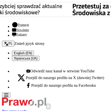
- otwiera się w nowej karcie
Promocje
Newsletter
Podcasty
Zmień język - bieżący:
Zmień język strony
PL
English (EN)
Українська (UA)
Odwiedź nasz kanał w serwisie YouTube
Youtube - otwiera się w nowej karcie
Przejdź do naszego profilu na X (dawniej Twitter)
X - otwiera się w nowej karcie
Przejdź do naszego profilu na Facebooku
Facebook - otwiera się w nowej karcie