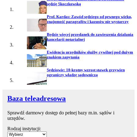
sędzię Skoczkowską
Prof. Kardas: Zawód sędziego od pewnego wieku,
znajomość paragrafów i kazusów nie wystarczy
Będzie więcej przesłanek do zawieszenia działania
kancelarii notarialnej
Ewidencja urzędników służby cywilnej pod dużym
znakiem zapytania
Sędziowie: 10-krotny wzrost stawek grzywien
ograniczy władzę sądowniczą
Baza teleadresowa
Sprawdź darmowy dostęp do pełnej bazy m.in. sądów i
urzędów.
Rodzaj instytucji: