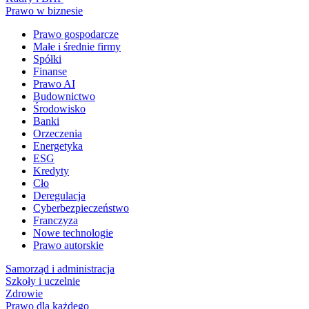
Prawo w biznesie
Prawo gospodarcze
Małe i średnie firmy
Spółki
Finanse
Prawo AI
Budownictwo
Środowisko
Banki
Orzeczenia
Energetyka
ESG
Kredyty
Cło
Deregulacja
Cyberbezpieczeństwo
Franczyza
Nowe technologie
Prawo autorskie
Samorząd i administracja
Szkoły i uczelnie
Zdrowie
Prawo dla każdego