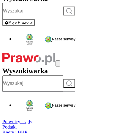
Szukaj
Moje Prawo.pl
- rejestracja i logowanie do serwisu
Nasze serwisy
Wyszukiwarka
Szukaj
Nasze serwisy
Prawnicy i sądy
Podatki
Kadry i BHP