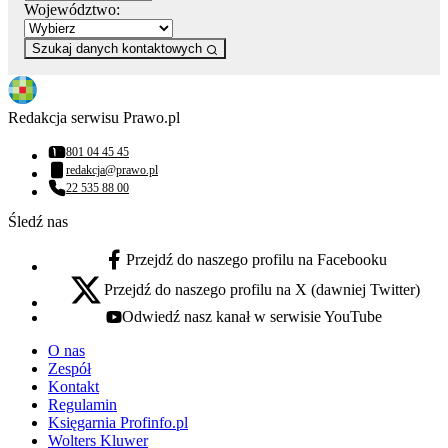
Województwo:
Szukaj danych kontaktowych
Redakcja serwisu Prawo.pl
801 04 45 45
Numer telefonu:
redakcja@prawo.pl
Adres email:
22 535 88 00
Numer telefonu:
Śledź nas
Przejdź do naszego profilu na Facebooku
facebook - otwiera się w nowej karcie
Przejdź do naszego profilu na X (dawniej Twitter)
x - otwiera się w nowej karcie
Odwiedź nasz kanał w serwisie YouTube
youtube - otwiera się w nowej karcie
O nas
Zespół
Kontakt
Regulamin
Księgarnia Profinfo.pl
Wolters Kluwer