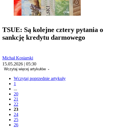
TSUE: Są kolejne cztery pytania o
sankcję kredytu darmowego
Michał Kosiarski
15.05.2026 | 05:30
Wczytaj więcej artykułów
Wczytaj poprzednie artykuły
1
...
20
21
22
23
24
25
26