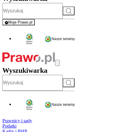
Szukaj
Moje Prawo.pl
- rejestracja i logowanie do serwisu
Nasze serwisy
Wyszukiwarka
Szukaj
Nasze serwisy
Prawnicy i sądy
Podatki
Kadry i BHP