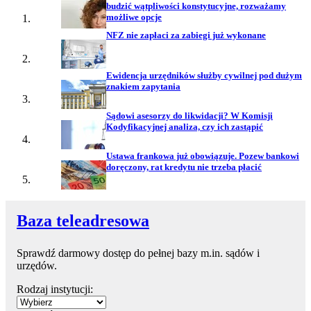
budzić wątpliwości konstytucyjne, rozważamy
możliwe opcje
NFZ nie zapłaci za zabiegi już wykonane
Ewidencja urzędników służby cywilnej pod dużym
znakiem zapytania
Sądowi asesorzy do likwidacji? W Komisji
Kodyfikacyjnej analiza, czy ich zastąpić
Ustawa frankowa już obowiązuje. Pozew bankowi
doręczony, rat kredytu nie trzeba płacić
Baza teleadresowa
Sprawdź darmowy dostęp do pełnej bazy m.in. sądów i
urzędów.
Rodzaj instytucji: