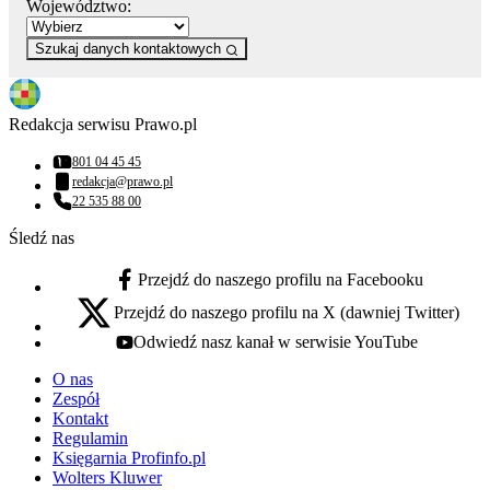
Województwo:
Szukaj danych kontaktowych
Redakcja serwisu Prawo.pl
801 04 45 45
Numer telefonu:
redakcja@prawo.pl
Adres email:
22 535 88 00
Numer telefonu:
Śledź nas
Przejdź do naszego profilu na Facebooku
facebook - otwiera się w nowej karcie
Przejdź do naszego profilu na X (dawniej Twitter)
x - otwiera się w nowej karcie
Odwiedź nasz kanał w serwisie YouTube
youtube - otwiera się w nowej karcie
O nas
Zespół
Kontakt
Regulamin
Księgarnia Profinfo.pl
Wolters Kluwer