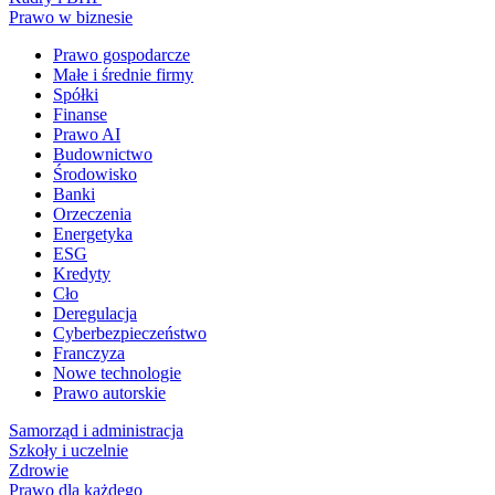
Prawo w biznesie
Prawo gospodarcze
Małe i średnie firmy
Spółki
Finanse
Prawo AI
Budownictwo
Środowisko
Banki
Orzeczenia
Energetyka
ESG
Kredyty
Cło
Deregulacja
Cyberbezpieczeństwo
Franczyza
Nowe technologie
Prawo autorskie
Samorząd i administracja
Szkoły i uczelnie
Zdrowie
Prawo dla każdego