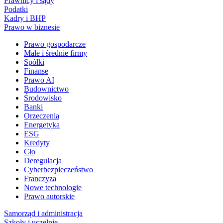
Prawnicy i sądy
Podatki
Kadry i BHP
Prawo w biznesie
Prawo gospodarcze
Małe i średnie firmy
Spółki
Finanse
Prawo AI
Budownictwo
Środowisko
Banki
Orzeczenia
Energetyka
ESG
Kredyty
Cło
Deregulacja
Cyberbezpieczeństwo
Franczyza
Nowe technologie
Prawo autorskie
Samorząd i administracja
Szkoły i uczelnie