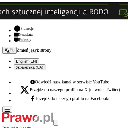
- otwiera się w nowej karcie
Promocje
Newsletter
Podcasty
Zmień język - bieżący:
Zmień język strony
PL
English (EN)
Українська (UA)
Odwiedź nasz kanał w serwisie YouTube
Youtube - otwiera się w nowej karcie
Przejdź do naszego profilu na X (dawniej Twitter)
X - otwiera się w nowej karcie
Przejdź do naszego profilu na Facebooku
Facebook - otwiera się w nowej karcie