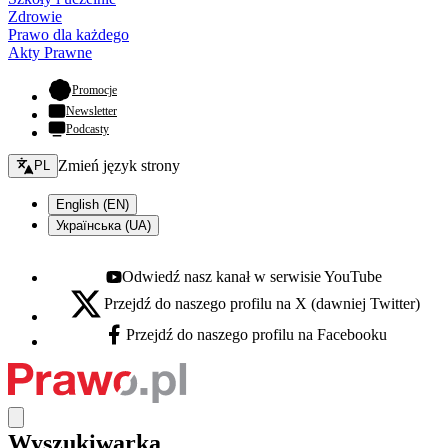
Zdrowie
Prawo dla każdego
Akty Prawne
- otwiera się w nowej karcie
Promocje
Newsletter
Podcasty
Zmień język - bieżący:
Zmień język strony
PL
English (EN)
Українська (UA)
Odwiedź nasz kanał w serwisie YouTube
Youtube - otwiera się w nowej karcie
Przejdź do naszego profilu na X (dawniej Twitter)
X - otwiera się w nowej karcie
Przejdź do naszego profilu na Facebooku
Facebook - otwiera się w nowej karcie
Wyszukiwarka