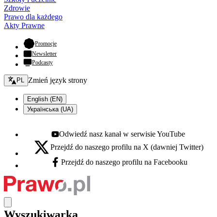
Zdrowie
Prawo dla każdego
Akty Prawne
- otwiera się w nowej karcie
Promocje
Newsletter
Podcasty
Zmień język - bieżący:
Zmień język strony
PL
English (EN)
Українська (UA)
Odwiedź nasz kanał w serwisie YouTube
Youtube - otwiera się w nowej karcie
Przejdź do naszego profilu na X (dawniej Twitter)
X - otwiera się w nowej karcie
Przejdź do naszego profilu na Facebooku
Facebook - otwiera się w nowej karcie
Wyszukiwarka