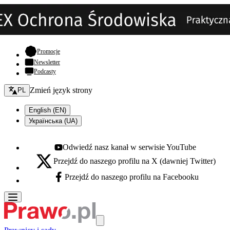
- otwiera się w nowej karcie
Promocje
Newsletter
Podcasty
Zmień język - bieżący:
Zmień język strony
PL
English (EN)
Українська (UA)
Odwiedź nasz kanał w serwisie YouTube
Youtube - otwiera się w nowej karcie
Przejdź do naszego profilu na X (dawniej Twitter)
X - otwiera się w nowej karcie
Przejdź do naszego profilu na Facebooku
Facebook - otwiera się w nowej karcie