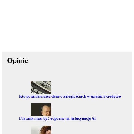
Opinie
Przejdź do:
Kto powinien mieć dane o zaległościach w spłatach kredytów
Przejdź do:
Prawnik musi być odporny na halucynacje AI