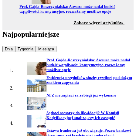
Przejdź do:
Prof. Gajda-Roszczynialska: Asesura może nadal budzić
wątpliwości konstytucyjne, rozważamy możliwe opcje
z sekc
Zobacz więcej artykułów
Najpopularniejsze
Najpopularniejsze wiadomości z
Najpopularniejsze wiadomości z
Najpopularniejsze wiadomości z
Dnia
Tygodnia
Miesiąca
Prof. Gajda-Roszczynialska: Asesura może nadal
budzić wątpliwości konstytucyjne, rozważamy
możliwe opcje
Ewidencja urzędników służby cywilnej pod dużym
znakiem zapytania
NFZ nie zapłaci za zabiegi już wykonane
Sądowi asesorzy do likwidacji? W Komisji
Kodyfikacyjnej analiza, czy ich zastąpić
Ustawa frankowa już obowiązuje. Pozew bankowi
doręczony, rat kredytu nie trzeba płacić