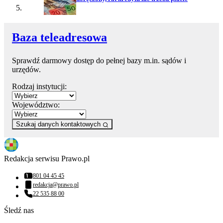
Baza teleadresowa
Sprawdź darmowy dostęp do pełnej bazy m.in. sądów i
urzędów.
Rodzaj instytucji:
Województwo:
Szukaj danych kontaktowych
Redakcja serwisu Prawo.pl
801 04 45 45
Numer telefonu:
redakcja@prawo.pl
Adres email:
22 535 88 00
Numer telefonu:
Śledź nas