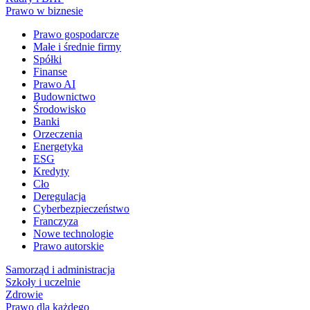
Prawo w biznesie
Prawo gospodarcze
Małe i średnie firmy
Spółki
Finanse
Prawo AI
Budownictwo
Środowisko
Banki
Orzeczenia
Energetyka
ESG
Kredyty
Cło
Deregulacja
Cyberbezpieczeństwo
Franczyza
Nowe technologie
Prawo autorskie
Samorząd i administracja
Szkoły i uczelnie
Zdrowie
Prawo dla każdego