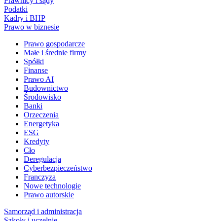
Prawnicy i sądy
Podatki
Kadry i BHP
Prawo w biznesie
Prawo gospodarcze
Małe i średnie firmy
Spółki
Finanse
Prawo AI
Budownictwo
Środowisko
Banki
Orzeczenia
Energetyka
ESG
Kredyty
Cło
Deregulacja
Cyberbezpieczeństwo
Franczyza
Nowe technologie
Prawo autorskie
Samorząd i administracja
Szkoły i uczelnie