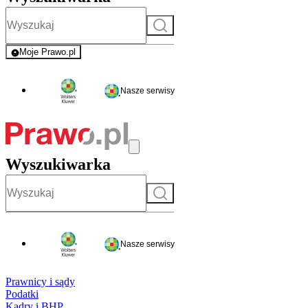
Szukaj
Moje Prawo.pl
- rejestracja i logowanie do serwisu
Nasze serwisy
Wyszukiwarka
Szukaj
Nasze serwisy
Prawnicy i sądy
Podatki
Kadry i BHP