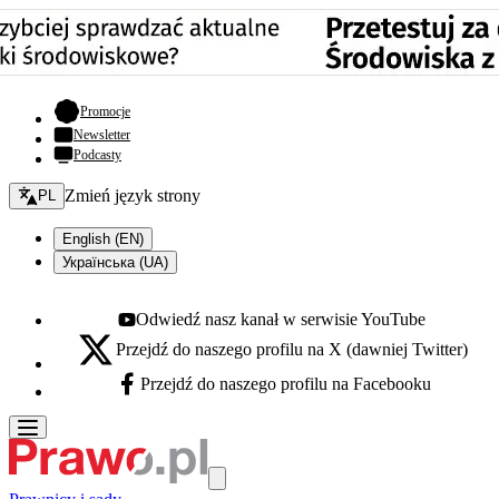
- otwiera się w nowej karcie
Promocje
Newsletter
Podcasty
Zmień język - bieżący:
Zmień język strony
PL
English (EN)
Українська (UA)
Odwiedź nasz kanał w serwisie YouTube
Youtube - otwiera się w nowej karcie
Przejdź do naszego profilu na X (dawniej Twitter)
X - otwiera się w nowej karcie
Przejdź do naszego profilu na Facebooku
Facebook - otwiera się w nowej karcie