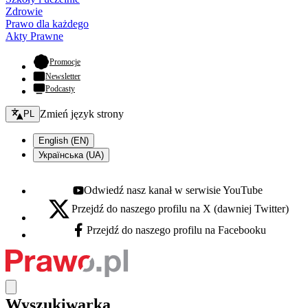
Zdrowie
Prawo dla każdego
Akty Prawne
- otwiera się w nowej karcie
Promocje
Newsletter
Podcasty
Zmień język - bieżący:
Zmień język strony
PL
English (EN)
Українська (UA)
Odwiedź nasz kanał w serwisie YouTube
Youtube - otwiera się w nowej karcie
Przejdź do naszego profilu na X (dawniej Twitter)
X - otwiera się w nowej karcie
Przejdź do naszego profilu na Facebooku
Facebook - otwiera się w nowej karcie
Wyszukiwarka