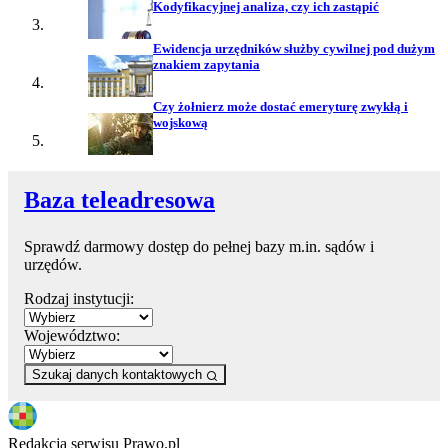
Kodyfikacyjnej analiza, czy ich zastąpić
Ewidencja urzędników służby cywilnej pod dużym
znakiem zapytania
Czy żołnierz może dostać emeryturę zwykłą i
wojskową
Baza teleadresowa
Sprawdź darmowy dostęp do pełnej bazy m.in. sądów i
urzędów.
Rodzaj instytucji:
Województwo:
Szukaj danych kontaktowych
Redakcja serwisu Prawo.pl