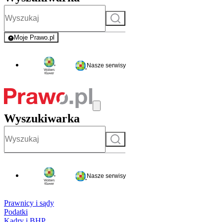
Szukaj
Moje Prawo.pl
- rejestracja i logowanie do serwisu
Nasze serwisy
Wyszukiwarka
Szukaj
Nasze serwisy
Prawnicy i sądy
Podatki
Kadry i BHP