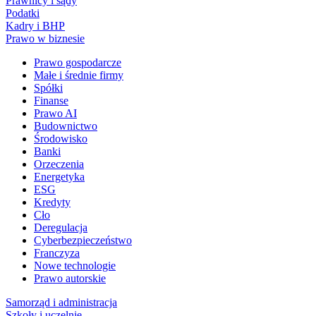
Prawnicy i sądy
Podatki
Kadry i BHP
Prawo w biznesie
Prawo gospodarcze
Małe i średnie firmy
Spółki
Finanse
Prawo AI
Budownictwo
Środowisko
Banki
Orzeczenia
Energetyka
ESG
Kredyty
Cło
Deregulacja
Cyberbezpieczeństwo
Franczyza
Nowe technologie
Prawo autorskie
Samorząd i administracja
Szkoły i uczelnie