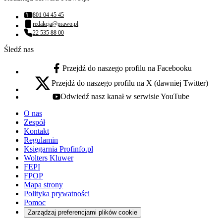
801 04 45 45
Numer telefonu:
redakcja@prawo.pl
Adres email:
22 535 88 00
Numer telefonu:
Śledź nas
Przejdź do naszego profilu na Facebooku
facebook - otwiera się w nowej karcie
Przejdź do naszego profilu na X (dawniej Twitter)
x - otwiera się w nowej karcie
Odwiedź nasz kanał w serwisie YouTube
youtube - otwiera się w nowej karcie
O nas
Zespół
Kontakt
Regulamin
Księgarnia Profinfo.pl
Wolters Kluwer
FEPI
FPOP
Mapa strony
Polityka prywatności
Pomoc
Zarządzaj preferencjami plików cookie