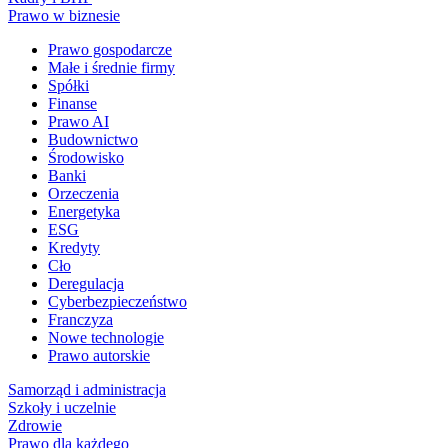
Prawo w biznesie
Prawo gospodarcze
Małe i średnie firmy
Spółki
Finanse
Prawo AI
Budownictwo
Środowisko
Banki
Orzeczenia
Energetyka
ESG
Kredyty
Cło
Deregulacja
Cyberbezpieczeństwo
Franczyza
Nowe technologie
Prawo autorskie
Samorząd i administracja
Szkoły i uczelnie
Zdrowie
Prawo dla każdego