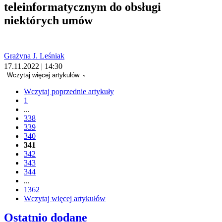
teleinformatycznym do obsługi
niektórych umów
Grażyna J. Leśniak
17.11.2022 | 14:30
Wczytaj więcej artykułów
Wczytaj poprzednie artykuły
1
...
338
339
340
341
342
343
344
...
1362
Wczytaj więcej artykułów
Ostatnio dodane