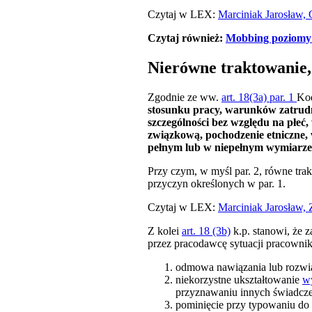
Czytaj w LEX:
Marciniak Jarosław, 
Czytaj również:
Mobbing poziomy 
Nierówne traktowanie, 
Zgodnie ze ww.
art. 18(3a) par. 1
Ko
stosunku pracy, warunków zatrudn
szczególności bez względu na płeć,
związkową, pochodzenie etniczne, w
pełnym lub w niepełnym wymiarze 
Przy czym, w myśl par. 2, równe tra
przyczyn określonych w par. 1.
Czytaj w LEX:
Marciniak Jarosław,
Z kolei
art. 18 (3b)
k.p. stanowi, że z
przez pracodawcę sytuacji pracownik
odmowa nawiązania lub rozwią
niekorzystne ukształtowanie
w
przyznawaniu innych świadcze
pominięcie przy typowaniu do