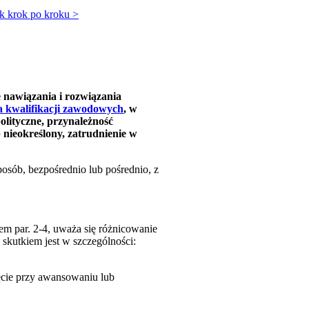
ik krok po kroku >
 nawiązania i rozwiązania
a kwalifikacji zawodowych
, w
olityczne, przynależność
 nieokreślony, zatrudnienie w
osób, bezpośrednio lub pośrednio, z
iem par. 2-4, uważa się różnicowanie
o skutkiem jest w szczególności:
ęcie przy awansowaniu lub