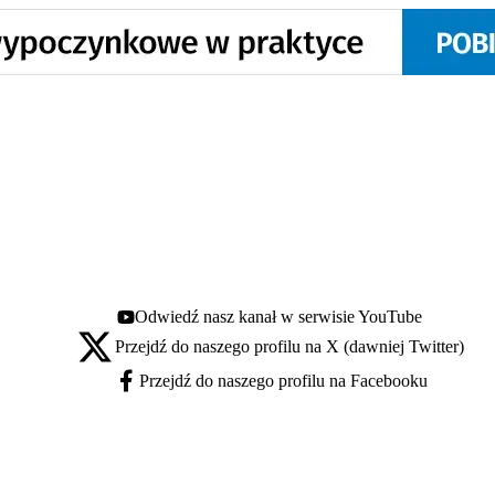
Odwiedź nasz kanał w serwisie YouTube
Youtube - otwiera się w nowej karcie
Przejdź do naszego profilu na X (dawniej Twitter)
X - otwiera się w nowej karcie
Przejdź do naszego profilu na Facebooku
Facebook - otwiera się w nowej karcie