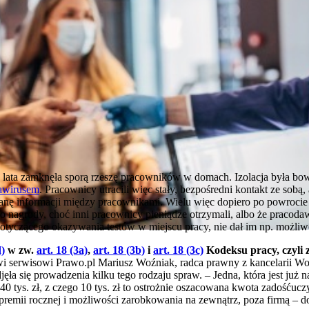
ata zamknęła sporą rzeszę pracowników w domach. Izolacja była b
awirusem
. Pracownicy utracili więc stały, bezpośredni kontakt ze sobą
ę informacji między pracownikami. Wielu więc dopiero po powrocie do
bo nagrody, choć inni pracownicy pieniądze otrzymali, albo że pracoda
otyczącego okazywania testów w miejscu pracy, nie dał im np. możli
d)
w zw.
art. 18 (3a)
,
art. 18 (3b)
i
art. 18 (3c)
Kodeksu pracy, czyli 
i serwisowi Prawo.pl Mariusz Woźniak, radca prawny z kancelarii Woź
ęła się prowadzenia kilku tego rodzaju spraw. – Jedna, która jest już na
tys. zł, z czego 10 tys. zł to ostrożnie oszacowana kwota zadośćuczy
premii rocznej i możliwości zarobkowania na zewnątrz, poza firmą – 