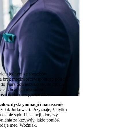
owiem jednym ze sposobów
, a brak możliwości wspólnego pójścia
 biura dowiedziało się, że np. nie
wca, chcąc ich ukarać za
wości dodatkowego zarobku.
zakaz dyskryminacji i naruszenie
niak Jurkowski. Przyznaje, że tylko
 etapie sądu I instancji, dotyczy
nienia za krzywdy, jakie poniósł
dodaje mec. Woźniak.