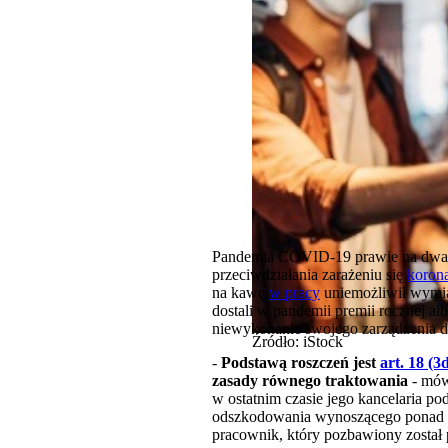
Pandemia COVID-19 prawie na dwa l
przeciwdziałania zarażeniu się
koron
na kawę
w pracy
uniemożliwił wymian
dostali w pandemii premii rocznej al
niewykonanie swojego zarządzenia d
Źródło: iStock
-
Podstawą roszczeń jest
art. 18 (3
zasady równego traktowania
- mów
w ostatnim czasie jego kancelaria podj
odszkodowania wynoszącego ponad 40 
pracownik, który pozbawiony został 