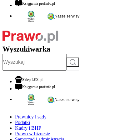
otwiera się w nowej karcie
Księgarnia profinfo.pl
Nasze serwisy
Wyszukiwarka
Szukaj
otwiera się w nowej karcie
Sklep LEX.pl
otwiera się w nowej karcie
Księgarnia profinfo.pl
Nasze serwisy
Prawnicy i sądy
Podatki
Kadry i BHP
Prawo w biznesie
Samorząd i administracja