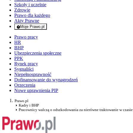
Szkoły i uczelnie
Zdrowie
Prawo dla każdego
Akty Prawne
Moje Prawo.pl
- rejestracja i logowanie do serwisu
Prawo pracy
HR
BHP
Ubezpieczenia społeczne
PPK
Rynek pracy
Sygnaliści
Niepełnosprawność
Dofinansowanie do wynagrodzeń
Orzeczenia
Nowe uprawnienia PIP
Prawo.pl
Kadry i BHP
Pracownicy walczą o odszkodowania za nierówne traktowanie w czasi