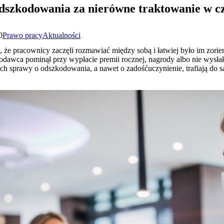
dszkodowania za nierówne traktowanie w c
0
Prawo pracy
Aktualności
ł, że pracownicy zaczęli rozmawiać między sobą i łatwiej było im zorie
acodawca pominął przy wypłacie premii rocznej, nagrody albo nie wysłał
 ich sprawy o odszkodowania, a nawet o zadośćuczynienie, trafiają d