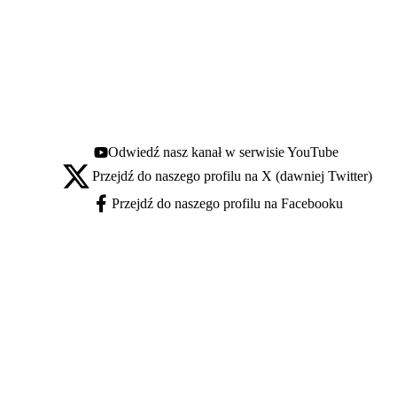
Odwiedź nasz kanał w serwisie YouTube
Youtube - otwiera się w nowej karcie
Przejdź do naszego profilu na X (dawniej Twitter)
X - otwiera się w nowej karcie
Przejdź do naszego profilu na Facebooku
Facebook - otwiera się w nowej karcie