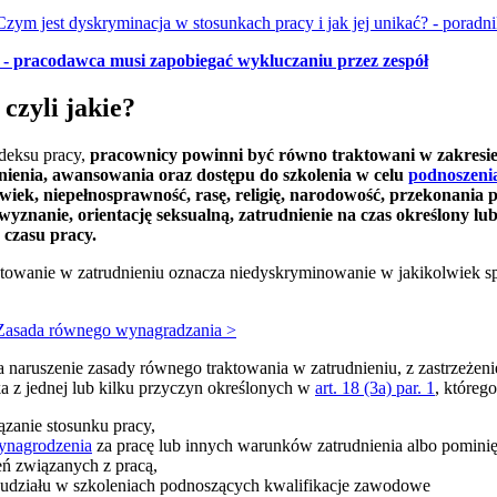
Czym jest dyskryminacja w stosunkach pracy i jak jej unikać? - poradn
- pracodawca musi zapobiegać wykluczaniu przez zespół
czyli jakie?
deksu pracy,
pracownicy powinni być równo traktowani w zakresie
ienia, awansowania oraz dostępu do szkolenia w celu
podnoszeni
 wiek, niepełnosprawność, rasę, religię, narodowość, przekonania p
yznanie, orientację seksualną, zatrudnienie na czas określony lub
czasu pracy.
ktowanie w zatrudnieniu oznacza niedyskryminowanie w jakikolwiek sp
 Zasada równego wynagradzania >
a naruszenie zasady równego traktowania w zatrudnieniu, z zastrzeżen
a z jednej lub kilku przyczyn określonych w
art. 18 (3a) par. 1
, któreg
zanie stosunku pracy,
ynagrodzenia
za pracę lub innych warunków zatrudnienia albo pomini
ń związanych z pracą,
 udziału w szkoleniach podnoszących kwalifikacje zawodowe