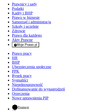
Prawnicy i sądy
Podatki
Kadry i BHP
Prawo w biznesie
Samorząd i administracja
Szkoły i uczelnie
Zdrowie
Prawo dla każdego
Akty Prawne
Moje Prawo.pl
- rejestracja i logowanie do serwisu
Prawo pracy
HR
BHP
Ubezpieczenia społeczne
PPK
Rynek pracy
Sygnaliści
Niepełnosprawność
Dofinansowanie do wynagrodzeń
Orzeczenia
Nowe uprawnienia PIP
- otwiera się w nowej karcie
Promocje