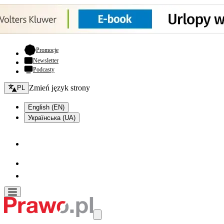
- otwiera się w nowej karcie
Promocje
Newsletter
Podcasty
Zmień język - bieżący:
Zmień język strony
PL
English (EN)
Українська (UA)