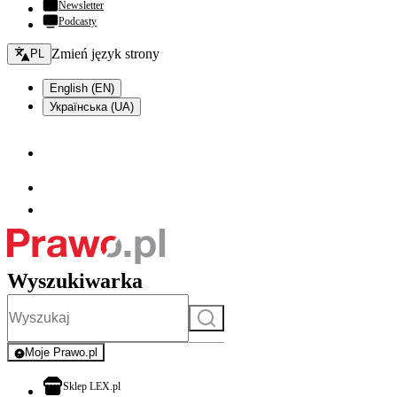
Newsletter
Podcasty
Zmień język - bieżący:
Zmień język strony
PL
English (EN)
Українська (UA)
Wyszukiwarka
Szukaj
Moje Prawo.pl
- rejestracja i logowanie do serwisu
otwiera się w nowej karcie
Sklep LEX.pl