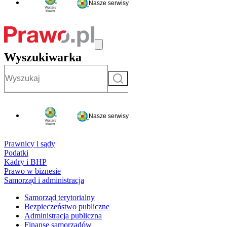
Nasze serwisy
Wyszukiwarka
Szukaj
Nasze serwisy
Prawnicy i sądy
Podatki
Kadry i BHP
Prawo w biznesie
Samorząd i administracja
Samorząd terytorialny
Bezpieczeństwo publiczne
Administracja publiczna
Finanse samorządów