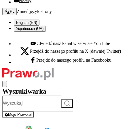
Podcasty
Zmień język - bieżący:
Zmień język strony
PL
English (EN)
Українська (UA)
Odwiedź nasz kanał w serwisie YouTube
Youtube - otwiera się w nowej karcie
Przejdź do naszego profilu na X (dawniej Twitter)
X - otwiera się w nowej karcie
Przejdź do naszego profilu na Facebooku
Facebook - otwiera się w nowej karcie
Wyszukiwarka
Szukaj
Moje Prawo.pl
- rejestracja i logowanie do serwisu