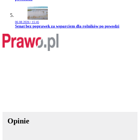
06.08.2026 | 15:45
Przejdź do artykułu:
Senat bez poprawek za wsparciem dla rolników po powodzi
Opinie