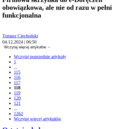
obowiązkowa, ale nie od razu w pełni
funkcjonalna
Tomasz Ciechoński
04.12.2024 | 06:50
Wczytaj więcej artykułów
Wczytaj poprzednie artykuły
1
...
115
116
117
118
119
120
121
...
1262
Wczytaj więcej artykułów