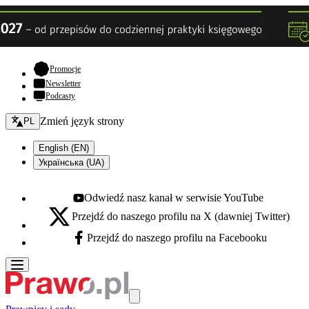
- otwiera się w nowej karcie
Promocje
Newsletter
Podcasty
Zmień język - bieżący:
Zmień język strony
PL
English (EN)
Українська (UA)
Odwiedź nasz kanał w serwisie YouTube
Youtube - otwiera się w nowej karcie
Przejdź do naszego profilu na X (dawniej Twitter)
X - otwiera się w nowej karcie
Przejdź do naszego profilu na Facebooku
Facebook - otwiera się w nowej karcie