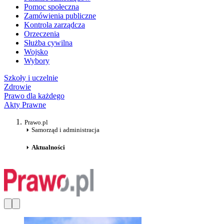
Pomoc społeczna
Zamówienia publiczne
Kontrola zarządcza
Orzeczenia
Służba cywilna
Wojsko
Wybory
Szkoły i uczelnie
Zdrowie
Prawo dla każdego
Akty Prawne
Prawo.pl
Samorząd i administracja
Aktualności