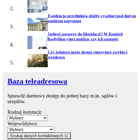
Ewidencja urzędników służby cywilnej pod dużym
znakiem zapytania
Sądowi asesorzy do likwidacji? W Komisji
Kodyfikacyjnej analiza, czy ich zastąpić
Czy żołnierz może dostać emeryturę zwykłą i
wojskową
Baza teleadresowa
Sprawdź darmowy dostęp do pełnej bazy m.in. sądów i
urzędów.
Rodzaj instytucji:
Województwo:
Szukaj danych kontaktowych