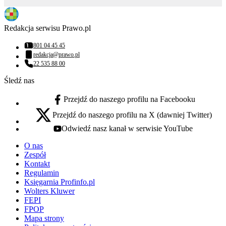
Redakcja serwisu Prawo.pl
801 04 45 45
Numer telefonu:
redakcja@prawo.pl
Adres email:
22 535 88 00
Numer telefonu:
Śledź nas
Przejdź do naszego profilu na Facebooku
facebook - otwiera się w nowej karcie
Przejdź do naszego profilu na X (dawniej Twitter)
x - otwiera się w nowej karcie
Odwiedź nasz kanał w serwisie YouTube
youtube - otwiera się w nowej karcie
O nas
Zespół
Kontakt
Regulamin
Księgarnia Profinfo.pl
Wolters Kluwer
FEPI
FPOP
Mapa strony