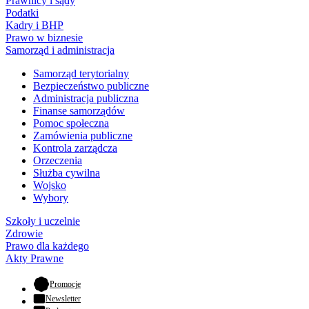
Prawnicy i sądy
Podatki
Kadry i BHP
Prawo w biznesie
Samorząd i administracja
Samorząd terytorialny
Bezpieczeństwo publiczne
Administracja publiczna
Finanse samorządów
Pomoc społeczna
Zamówienia publiczne
Kontrola zarządcza
Orzeczenia
Służba cywilna
Wojsko
Wybory
Szkoły i uczelnie
Zdrowie
Prawo dla każdego
Akty Prawne
- otwiera się w nowej karcie
Promocje
Newsletter