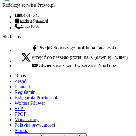
Redakcja serwisu Prawo.pl
801 04 45 45
Numer telefonu:
redakcja@prawo.pl
Adres email:
22 535 88 00
Numer telefonu:
Śledź nas
Przejdź do naszego profilu na Facebooku
facebook - otwiera się w nowej karcie
Przejdź do naszego profilu na X (dawniej Twitter)
x - otwiera się w nowej karcie
Odwiedź nasz kanał w serwisie YouTube
youtube - otwiera się w nowej karcie
O nas
Zespół
Kontakt
Regulamin
Księgarnia Profinfo.pl
Wolters Kluwer
FEPI
FPOP
Mapa strony
Polityka prywatności
Pomoc