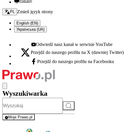
Podcasty
Zmień język - bieżący:
Zmień język strony
PL
English (EN)
Українська (UA)
Odwiedź nasz kanał w serwisie YouTube
Youtube - otwiera się w nowej karcie
Przejdź do naszego profilu na X (dawniej Twitter)
X - otwiera się w nowej karcie
Przejdź do naszego profilu na Facebooku
Facebook - otwiera się w nowej karcie
Wyszukiwarka
Szukaj
Moje Prawo.pl
- rejestracja i logowanie do serwisu