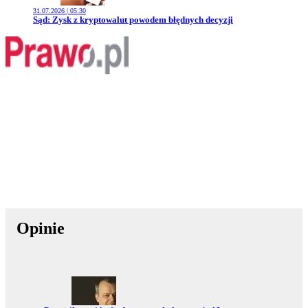
31.07.2026 | 05:30
Przejdź do artykułu:
Sąd: Zysk z kryptowalut powodem błędnych decyzji
Opinie