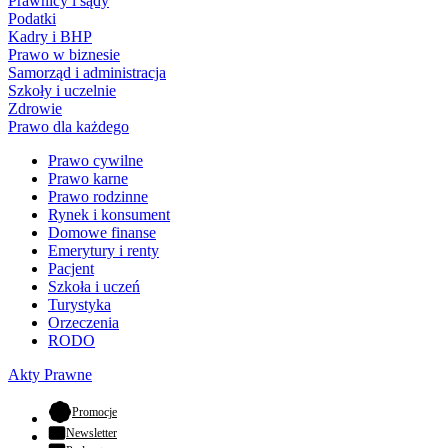
Prawnicy i sądy
Podatki
Kadry i BHP
Prawo w biznesie
Samorząd i administracja
Szkoły i uczelnie
Zdrowie
Prawo dla każdego
Prawo cywilne
Prawo karne
Prawo rodzinne
Rynek i konsument
Domowe finanse
Emerytury i renty
Pacjent
Szkoła i uczeń
Turystyka
Orzeczenia
RODO
Akty Prawne
- otwiera się w nowej karcie
Promocje
Newsletter