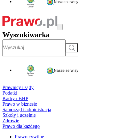
Nasze serwisy
Wyszukiwarka
Szukaj
Nasze serwisy
Prawnicy i sądy
Podatki
Kadry i BHP
Prawo w biznesie
Samorząd i administracja
Szkoły i uczelnie
Zdrowie
Prawo dla każdego
Prawo cywilne