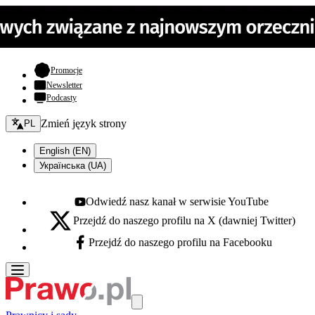
- otwiera się w nowej karcie
Promocje
Newsletter
Podcasty
Zmień język - bieżący:
Zmień język strony
PL
English (EN)
Українська (UA)
Odwiedź nasz kanał w serwisie YouTube
Youtube - otwiera się w nowej karcie
Przejdź do naszego profilu na X (dawniej Twitter)
X - otwiera się w nowej karcie
Przejdź do naszego profilu na Facebooku
Facebook - otwiera się w nowej karcie