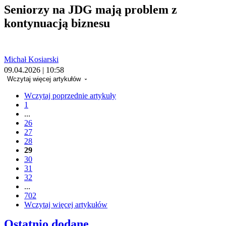
Seniorzy na JDG mają problem z
kontynuacją biznesu
Michał Kosiarski
09.04.2026 | 10:58
Wczytaj więcej artykułów
Wczytaj poprzednie artykuły
1
...
26
27
28
29
30
31
32
...
702
Wczytaj więcej artykułów
Ostatnio dodane