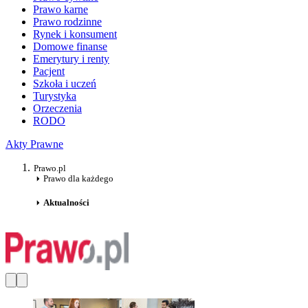
Prawo karne
Prawo rodzinne
Rynek i konsument
Domowe finanse
Emerytury i renty
Pacjent
Szkoła i uczeń
Turystyka
Orzeczenia
RODO
Akty Prawne
Prawo.pl
Prawo dla każdego
Aktualności