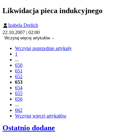
Likwidacja pieca indukcyjnego
Izabela Drelich
22.10.2007 | 02:00
Wczytaj więcej artykułów
Wczytaj poprzednie artykuły
1
...
650
651
652
653
654
655
656
...
662
Wczytaj więcej artykułów
Ostatnio dodane