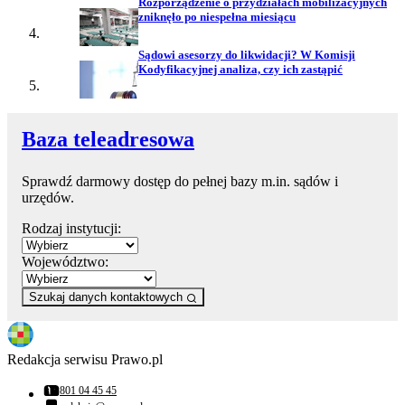
Rozporządzenie o przydziałach mobilizacyjnych
zniknęło po niespełna miesiącu
Sądowi asesorzy do likwidacji? W Komisji
Kodyfikacyjnej analiza, czy ich zastąpić
Baza teleadresowa
Sprawdź darmowy dostęp do pełnej bazy m.in. sądów i
urzędów.
Rodzaj instytucji:
Województwo:
Szukaj danych kontaktowych
Redakcja serwisu Prawo.pl
801 04 45 45
Numer telefonu: