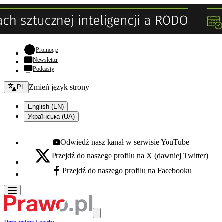
- otwiera się w nowej karcie
Promocje
Newsletter
Podcasty
Zmień język - bieżący:
Zmień język strony
PL
English (EN)
Українська (UA)
Odwiedź nasz kanał w serwisie YouTube
Youtube - otwiera się w nowej karcie
Przejdź do naszego profilu na X (dawniej Twitter)
X - otwiera się w nowej karcie
Przejdź do naszego profilu na Facebooku
Facebook - otwiera się w nowej karcie