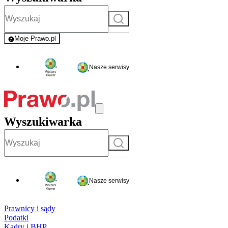
Szukaj
Moje Prawo.pl
- rejestracja i logowanie do serwisu
Nasze serwisy
Wyszukiwarka
Szukaj
Nasze serwisy
Prawnicy i sądy
Podatki
Kadry i BHP