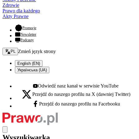
Zdrowie
Prawo dla każdego
Akty Prawne
- otwiera się w nowej karcie
Promocje
Newsletter
Podcasty
Zmień język - bieżący:
Zmień język strony
PL
English (EN)
Українська (UA)
Odwiedź nasz kanał w serwisie YouTube
Youtube - otwiera się w nowej karcie
Przejdź do naszego profilu na X (dawniej Twitter)
X - otwiera się w nowej karcie
Przejdź do naszego profilu na Facebooku
Facebook - otwiera się w nowej karcie
Wyszukiwarka