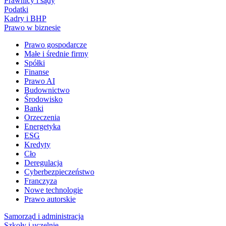
Prawnicy i sądy
Podatki
Kadry i BHP
Prawo w biznesie
Prawo gospodarcze
Małe i średnie firmy
Spółki
Finanse
Prawo AI
Budownictwo
Środowisko
Banki
Orzeczenia
Energetyka
ESG
Kredyty
Cło
Deregulacja
Cyberbezpieczeństwo
Franczyza
Nowe technologie
Prawo autorskie
Samorząd i administracja
Szkoły i uczelnie