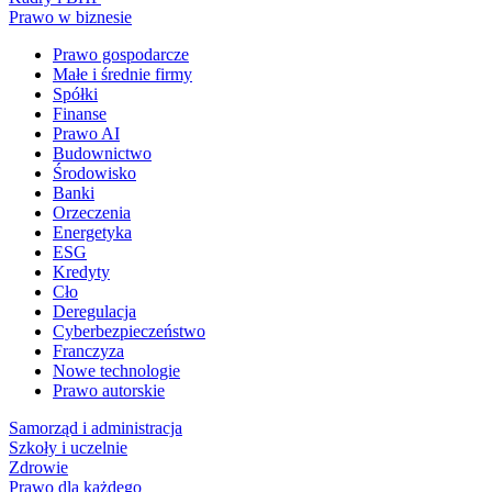
Prawo w biznesie
Prawo gospodarcze
Małe i średnie firmy
Spółki
Finanse
Prawo AI
Budownictwo
Środowisko
Banki
Orzeczenia
Energetyka
ESG
Kredyty
Cło
Deregulacja
Cyberbezpieczeństwo
Franczyza
Nowe technologie
Prawo autorskie
Samorząd i administracja
Szkoły i uczelnie
Zdrowie
Prawo dla każdego