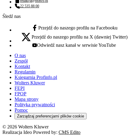
redakcja@prawo.pl
Adres email:
22 535 88 00
Numer telefonu:
Śledź nas
Przejdź do naszego profilu na Facebooku
facebook - otwiera się w nowej karcie
Przejdź do naszego profilu na X (dawniej Twitter)
x - otwiera się w nowej karcie
Odwiedź nasz kanał w serwisie YouTube
youtube - otwiera się w nowej karcie
O nas
Zespół
Kontakt
Regulamin
Księgarnia Profinfo.pl
Wolters Kluwer
FEPI
FPOP
Mapa strony
Polityka prywatności
Pomoc
Zarządzaj preferencjami plików cookie
© 2026 Wolters Kluwer
Realizacja Ideo Powered by:
CMS Edito