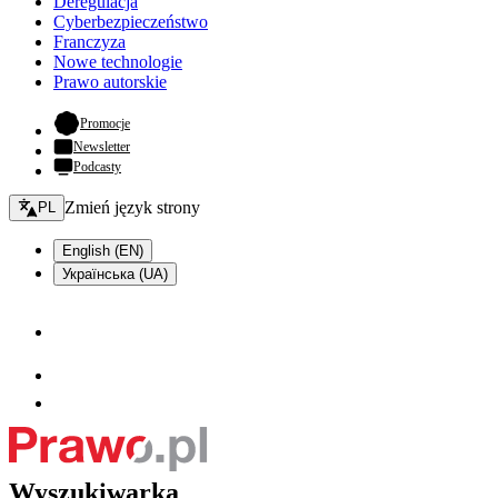
Deregulacja
Cyberbezpieczeństwo
Franczyza
Nowe technologie
Prawo autorskie
- otwiera się w nowej karcie
Promocje
Newsletter
Podcasty
Zmień język - bieżący:
Zmień język strony
PL
English (EN)
Українська (UA)
Wyszukiwarka