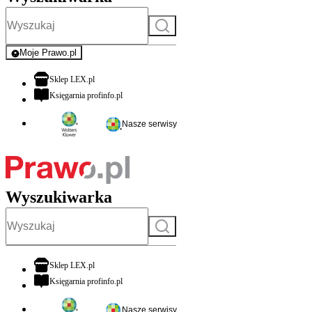
Szukaj
Moje Prawo.pl
- rejestracja i logowanie do serwisu
otwiera się w nowej karcie
Sklep LEX.pl
otwiera się w nowej karcie
Księgarnia profinfo.pl
Nasze serwisy
Wyszukiwarka
Szukaj
otwiera się w nowej karcie
Sklep LEX.pl
otwiera się w nowej karcie
Księgarnia profinfo.pl
Nasze serwisy