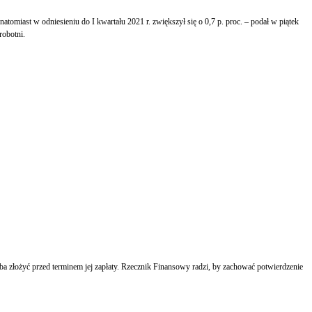
miast w odniesieniu do I kwartału 2021 r. zwiększył się o 0,7 p. proc. – podał w piątek
robotni.
zeba złożyć przed terminem jej zapłaty. Rzecznik Finansowy radzi, by zachować potwierdzenie