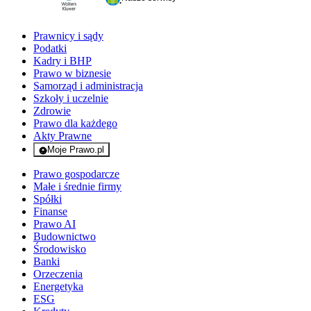
Prawnicy i sądy
Podatki
Kadry i BHP
Prawo w biznesie
Samorząd i administracja
Szkoły i uczelnie
Zdrowie
Prawo dla każdego
Akty Prawne
Moje Prawo.pl
- rejestracja i logowanie do serwisu
Prawo gospodarcze
Małe i średnie firmy
Spółki
Finanse
Prawo AI
Budownictwo
Środowisko
Banki
Orzeczenia
Energetyka
ESG