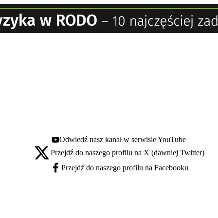
Odwiedź nasz kanał w serwisie YouTube
Youtube - otwiera się w nowej karcie
Przejdź do naszego profilu na X (dawniej Twitter)
X - otwiera się w nowej karcie
Przejdź do naszego profilu na Facebooku
Facebook - otwiera się w nowej karcie