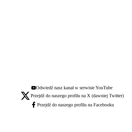
Odwiedź nasz kanał w serwisie YouTube
Youtube - otwiera się w nowej karcie
Przejdź do naszego profilu na X (dawniej Twitter)
X - otwiera się w nowej karcie
Przejdź do naszego profilu na Facebooku
Facebook - otwiera się w nowej karcie