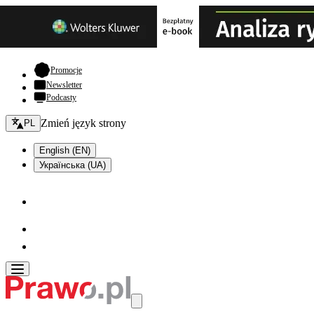
- otwiera się w nowej karcie
Promocje
Newsletter
Podcasty
Zmień język - bieżący:
Zmień język strony
PL
English (EN)
Українська (UA)