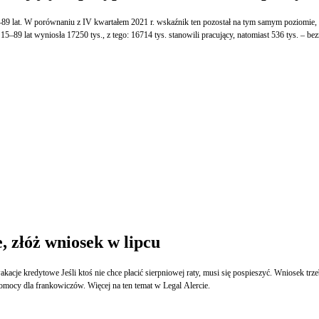
lat. W porównaniu z IV kwartałem 2021 r. wskaźnik ten pozostał na tym samym poziomie, nato
9 lat wyniosła 17250 tys., z tego: 16714 tys. stanowili pracujący, natomiast 536 tys. – bez
 złóż wniosek w lipcu
kacje kredytowe Jeśli ktoś nie chce płacić sierpniowej raty, musi się pospieszyć. Wniosek tr
pomocy dla frankowiczów. Więcej na ten temat w Legal Alercie.