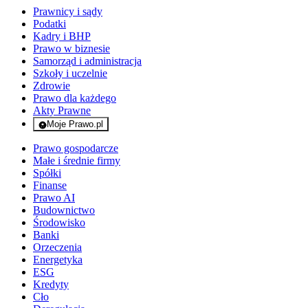
Prawnicy i sądy
Podatki
Kadry i BHP
Prawo w biznesie
Samorząd i administracja
Szkoły i uczelnie
Zdrowie
Prawo dla każdego
Akty Prawne
Moje Prawo.pl
- rejestracja i logowanie do serwisu
Prawo gospodarcze
Małe i średnie firmy
Spółki
Finanse
Prawo AI
Budownictwo
Środowisko
Banki
Orzeczenia
Energetyka
ESG
Kredyty
Cło