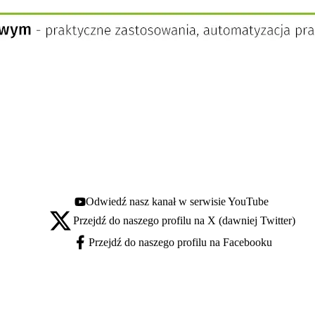
Odwiedź nasz kanał w serwisie YouTube
Youtube - otwiera się w nowej karcie
Przejdź do naszego profilu na X (dawniej Twitter)
X - otwiera się w nowej karcie
Przejdź do naszego profilu na Facebooku
Facebook - otwiera się w nowej karcie