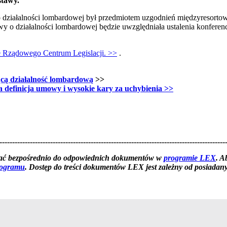
stawy.
 o działalności lombardowej był przedmiotem uzgodnień międzyresortowy
y o działalności lombardowej będzie uwzględniała ustalenia konferenc
nie Rządowego Centrum Legislacji. >>
.
ącą działalność lombardową
>>
a definicja umowy i wysokie kary za uchybienia
>>
-----------------------------------------------------------------------------------------
yłać bezpośrednio do odpowiednich dokumentów w
programie LEX
. A
rogramu
. Dostęp do treści dokumentów LEX jest zależny od posiadanyc