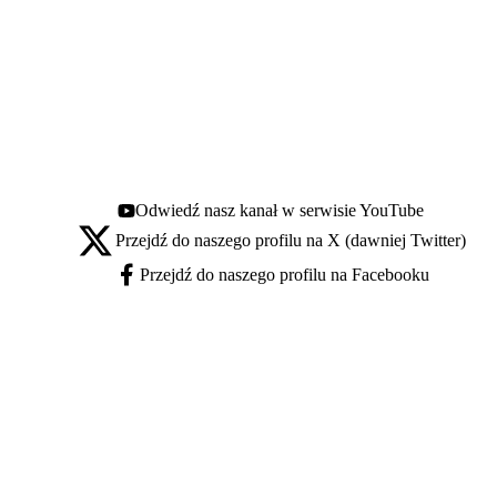
Odwiedź nasz kanał w serwisie YouTube
Youtube - otwiera się w nowej karcie
Przejdź do naszego profilu na X (dawniej Twitter)
X - otwiera się w nowej karcie
Przejdź do naszego profilu na Facebooku
Facebook - otwiera się w nowej karcie