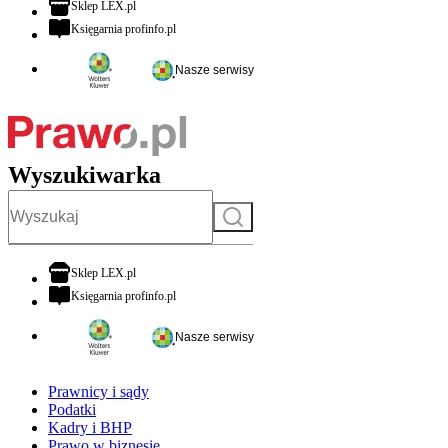
otwiera się w nowej karcie
Sklep LEX.pl
otwiera się w nowej karcie
Księgarnia profinfo.pl
Nasze serwisy
Wyszukiwarka
Szukaj
otwiera się w nowej karcie
Sklep LEX.pl
otwiera się w nowej karcie
Księgarnia profinfo.pl
Nasze serwisy
Prawnicy i sądy
Podatki
Kadry i BHP
Prawo w biznesie