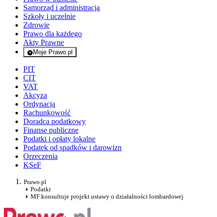
Samorząd i administracja
Szkoły i uczelnie
Zdrowie
Prawo dla każdego
Akty Prawne
Moje Prawo.pl
- rejestracja i logowanie do serwisu
PIT
CIT
VAT
Akcyza
Ordynacja
Rachunkowość
Doradca podatkowy
Finanse publiczne
Podatki i opłaty lokalne
Podatek od spadków i darowizn
Orzeczenia
KSeF
Prawo.pl
Podatki
MF konsultuje projekt ustawy o działalności lombardowej