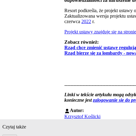
odpowiedzialności za naruszenie u
Resort podkreśla, że projekt ustawy
Zaktualizowana wersja projektu ustaw
czerwca
2022
r.
Projekt ustawy znajduje się na stro
Zobacz również:
Rząd chce zmienić ustawę reguluj
Rząd bierze się za lombardy - now
-----------------------------------------------
Linki w tekście artykułu mogą ods
konieczne jest
zalogowanie się do p
Autor:
Krzysztof Koślicki
Czytaj także