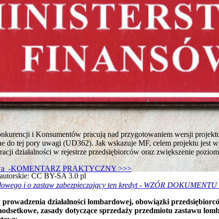
nkurencji i Konsumentów pracują nad przygotowaniem wersji projektu
ne do tej pory uwagi (UD362). Jak wskazuje MF, celem projektu jest
acji działalności w rejestrze przedsiębiorców oraz zwiększenie pozi
dowa -KOMENTARZ PRAKTYCZNY >>>
 autorskie: CC BY-SA 3.0 pl
rdowego i o zastaw zabezpieczający ten kredyt - WZÓR DOKUMENTU
 prowadzenia działalności lombardowej, obowiązki przedsiębiorcó
aodsetkowe, zasady dotyczące sprzedaży przedmiotu zastawu lom