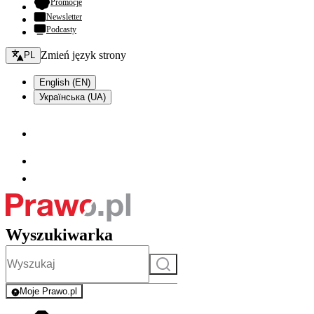
- otwiera się w nowej karcie
Promocje
Newsletter
Podcasty
Zmień język - bieżący:
Zmień język strony
PL
English (EN)
Українська (UA)
Wyszukiwarka
Szukaj
Moje Prawo.pl
- rejestracja i logowanie do serwisu