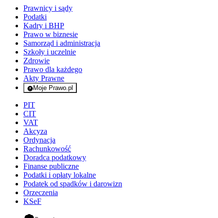
Prawnicy i sądy
Podatki
Kadry i BHP
Prawo w biznesie
Samorząd i administracja
Szkoły i uczelnie
Zdrowie
Prawo dla każdego
Akty Prawne
Moje Prawo.pl
- rejestracja i logowanie do serwisu
PIT
CIT
VAT
Akcyza
Ordynacja
Rachunkowość
Doradca podatkowy
Finanse publiczne
Podatki i opłaty lokalne
Podatek od spadków i darowizn
Orzeczenia
KSeF