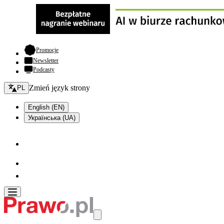
- otwiera się w nowej karcie
Promocje
Newsletter
Podcasty
Zmień język - bieżący:
Zmień język strony
PL
English (EN)
Українська (UA)