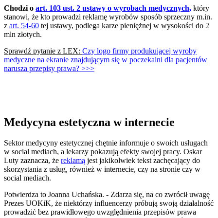
Chodzi o
art. 103 ust. 2 ustawy o wyrobach medycznych,
który
stanowi, że kto prowadzi reklamę wyrobów sposób sprzeczny m.in.
z
art. 54-60
tej ustawy, podlega karze pieniężnej w wysokości do 2
mln złotych.
Sprawdź pytanie z LEX:
Czy logo firmy produkującej wyroby
medyczne na ekranie znajdującym się w poczekalni dla pacjentów
narusza przepisy prawa? >>>
Medycyna estetyczna w internecie
Sektor medycyny estetycznej chętnie informuje o swoich usługach
w social mediach, a lekarzy pokazują efekty swojej pracy. Oskar
Luty zaznacza, że
reklamą
jest jakikolwiek tekst zachęcający do
skorzystania z usług, również w internecie, czy na stronie czy w
social mediach.
Potwierdza to Joanna Uchańska. - Zdarza się, na co zwrócił uwagę
Prezes UOKiK, że niektórzy influencerzy próbują swoją działalność
prowadzić bez prawidłowego uwzględnienia przepisów prawa