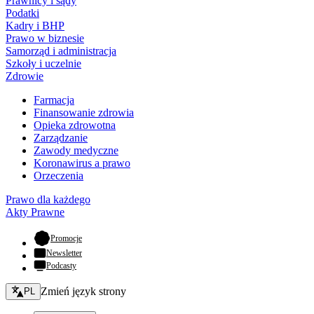
Prawnicy i sądy
Podatki
Kadry i BHP
Prawo w biznesie
Samorząd i administracja
Szkoły i uczelnie
Zdrowie
Farmacja
Finansowanie zdrowia
Opieka zdrowotna
Zarządzanie
Zawody medyczne
Koronawirus a prawo
Orzeczenia
Prawo dla każdego
Akty Prawne
- otwiera się w nowej karcie
Promocje
Newsletter
Podcasty
Zmień język - bieżący:
Zmień język strony
PL