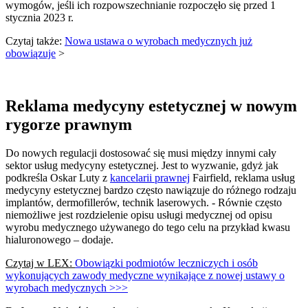
wymogów, jeśli ich rozpowszechnianie rozpoczęło się przed 1
stycznia 2023 r.
Czytaj także:
Nowa ustawa o wyrobach medycznych już
obowiązuje
>
Reklama medycyny estetycznej w nowym
rygorze prawnym
Do nowych regulacji dostosować się musi między innymi cały
sektor usług medycyny estetycznej. Jest to wyzwanie, gdyż jak
podkreśla Oskar Luty z
kancelarii prawnej
Fairfield, reklama usług
medycyny estetycznej bardzo często nawiązuje do różnego rodzaju
implantów, dermofillerów, technik laserowych. - Równie często
niemożliwe jest rozdzielenie opisu usługi medycznej od opisu
wyrobu medycznego używanego do tego celu na przykład kwasu
hialuronowego – dodaje.
Czytaj w LEX:
Obowiązki podmiotów leczniczych i osób
wykonujących zawody medyczne wynikające z nowej ustawy o
wyrobach medycznych >>>