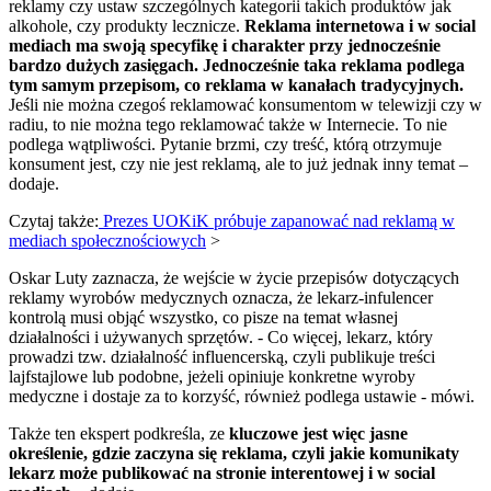
reklamy czy ustaw szczególnych kategorii takich produktów jak
alkohole, czy produkty lecznicze.
Reklama internetowa i w social
mediach ma swoją specyfikę i charakter przy jednocześnie
bardzo dużych zasięgach. Jednocześnie taka reklama podlega
tym samym przepisom, co reklama w kanałach tradycyjnych.
Jeśli nie można czegoś reklamować konsumentom w telewizji czy w
radiu, to nie można tego reklamować także w Internecie. To nie
podlega wątpliwości. Pytanie brzmi, czy treść, którą otrzymuje
konsument jest, czy nie jest reklamą, ale to już jednak inny temat –
dodaje.
Czytaj także:
Prezes UOKiK próbuje zapanować nad reklamą w
mediach społecznościowych
>
Oskar Luty zaznacza, że wejście w życie przepisów dotyczących
reklamy wyrobów medycznych oznacza, że lekarz-infulencer
kontrolą musi objąć wszystko, co pisze na temat własnej
działalności i używanych sprzętów. - Co więcej, lekarz, który
prowadzi tzw. działalność influencerską, czyli publikuje treści
lajfstajlowe lub podobne, jeżeli opiniuje konkretne wyroby
medyczne i dostaje za to korzyść, również podlega ustawie - mówi.
Także ten ekspert podkreśla, ze
kluczowe jest więc jasne
określenie, gdzie zaczyna się reklama, czyli jakie komunikaty
lekarz może publikować na stronie interentowej i w social