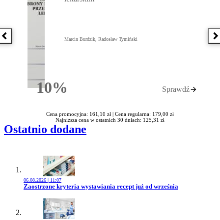
Poprzednia książka
N
Marcin Burdzik, Radosław Tymiński
10%
Sprawdź
Rabatu
Cena promocyjna: 161,10 zł |
Cena regularna: 179,00 zł
Najniższa cena w ostatnich 30 dniach: 125,31 zł
Ostatnio dodane
06.08.2026 | 11:07
Przejdź do artykułu:
Zaostrzone kryteria wystawiania recept już od września