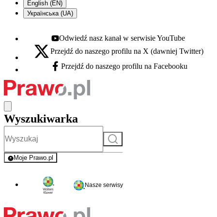
English (EN)
Українська (UA)
Odwiedź nasz kanał w serwisie YouTube
Youtube - otwiera się w nowej karcie
Przejdź do naszego profilu na X (dawniej Twitter)
X - otwiera się w nowej karcie
Przejdź do naszego profilu na Facebooku
Facebook - otwiera się w nowej karcie
Wyszukiwarka
Szukaj
Moje Prawo.pl
- rejestracja i logowanie do serwisu
Nasze serwisy