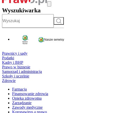
Wyszukiwarka
Szukaj
Nasze serwisy
Prawnicy i sądy
Podatki
Kadry i BHP
Prawo w biznesie
Samorząd i administracja
Szkoły i uczelnie
Zdrowie
Farmacja
Finansowanie zdrowia
Opieka zdrowotna
Zarządzanie
Zawody medyczne
Koronawirus a prawo