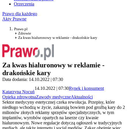
Orzeczenia
Prawo dla każdego
Akty Prawne
Prawo.pl
Zdrowie
Za kwas hialuronowy w reklamie - drakońskie kary
Za kwas hialuronowy w reklamie -
drakońskie kary
Data dodania: 14.10.2022 | 07:30
14.10.2022 | 07:30
Rynek i konsument
Katarzyna Nocuń
Opieka zdrowotna
Zawody medyczne
Aktualności
Sektor medycyny estetycznej czeka rewolucja. Przepisy, które
niedługo wchodzą w życie, zakazują bowiem pod groźbą kary do 2
milionów złotych reklamy sprzętów specjalistycznych, w tym
implantów, wyrobów opartych na laserze czy kwasie
hialuronowym. Nowe regulacje dotyczą ogłoszeń w tradycyjnych
mediach, ale także internetu i social mediów. Zakaz obejmie więc