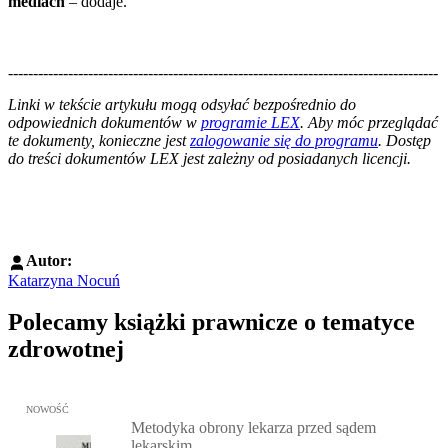
mediach
– dodaje.
--------------------------------------------------------------------------------------
--------------------------------------------------------
Linki w tekście artykułu mogą odsyłać bezpośrednio do
odpowiednich dokumentów w
programie LEX
. Aby móc przeglądać
te dokumenty, konieczne jest
zalogowanie się do programu
. Dostęp
do treści dokumentów LEX jest zależny od posiadanych licencji.
Autor:
Katarzyna Nocuń
Polecamy książki prawnicze o tematyce
zdrowotnej
Przejdź do: Metodyka obrony lekarza przed sądem lekarskim, Marc
NOWOŚĆ
Metodyka obrony lekarza przed sądem
lekarskim