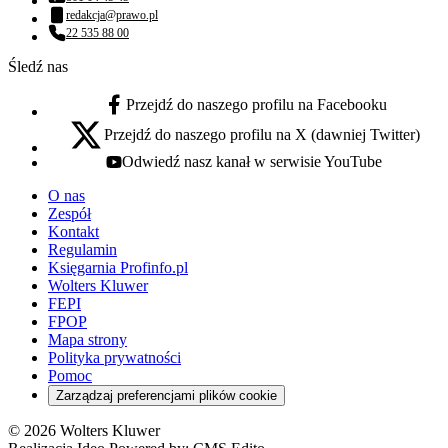
Numer telefonu:
redakcja@prawo.pl
Adres email:
22 535 88 00
Numer telefonu:
Śledź nas
Przejdź do naszego profilu na Facebooku
facebook - otwiera się w nowej karcie
Przejdź do naszego profilu na X (dawniej Twitter)
x - otwiera się w nowej karcie
Odwiedź nasz kanał w serwisie YouTube
youtube - otwiera się w nowej karcie
O nas
Zespół
Kontakt
Regulamin
Księgarnia Profinfo.pl
Wolters Kluwer
FEPI
FPOP
Mapa strony
Polityka prywatności
Pomoc
Zarządzaj preferencjami plików cookie
© 2026 Wolters Kluwer