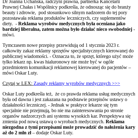
Dr Joanna Uchańska, radczyni prawna, partnerka Kancelarii
Prawnej Chałas i Wspólnicy podkreśla, że odnosząc się do branży
beauty i zdrowie, pod stosunkowo silnym nadzorem do tej pory
pozostawała reklama produktów leczniczych, czy suplementów
diety. -
Reklama wyrobów medycznych była oceniana jako
bardziej liberalna, zatem można było działać nieco swobodniej
-
mówi.
Tymczasem nowe przepisy przewidują od 1 stycznia 2023 r.
całkowity zakaz reklamy sprzętów specjalistycznych kierowanej do
publicznej wiadomości. - Oznacza to, że sprzęt, którego użyć może
tylko lekarz np. kwas hialuronowy nie może być w ogóle
przedmiotem komunikacji reklamowej kierowanej do pacjentów –
mówi Oskar Luty.
Czytaj w LEX:
Zasady reklamy wyrobów medycznych >>>
Oskar Luty podkreśla też, że co prawda reklama usług medycznych
była od dawna i jest zakazana na podstawie przepisów ustawy o
działalności leczniczej. - Jednak w praktyce lekarze się tym
specjalnie nie przejmują, bo nie ma zainteresowania po stronie
organów nadzorczych ani systemu wysokich kar. Perspektywa się
zmienia pod nową ustawą o wyrobach medycznych.
Reklama
niezgodna z tymi przepisami może prowadzić do nałożenia kary
aż do 2 mln zł
– dodaje Oskar Luty.