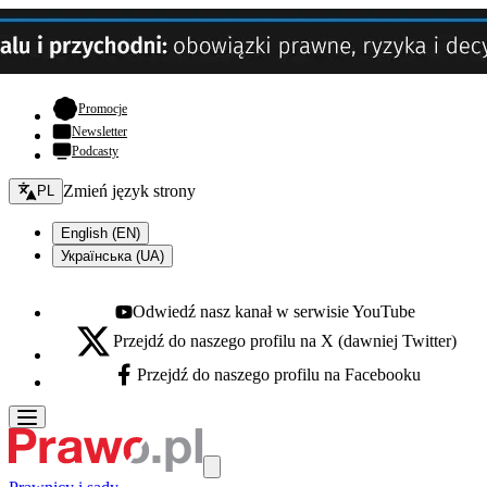
- otwiera się w nowej karcie
Promocje
Newsletter
Podcasty
Zmień język - bieżący:
Zmień język strony
PL
English (EN)
Українська (UA)
Odwiedź nasz kanał w serwisie YouTube
Youtube - otwiera się w nowej karcie
Przejdź do naszego profilu na X (dawniej Twitter)
X - otwiera się w nowej karcie
Przejdź do naszego profilu na Facebooku
Facebook - otwiera się w nowej karcie