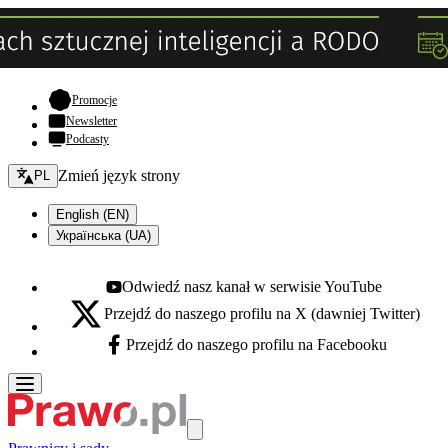
- otwiera się w nowej karcie
Promocje
Newsletter
Podcasty
Zmień język - bieżący:
Zmień język strony
PL
English (EN)
Українська (UA)
Odwiedź nasz kanał w serwisie YouTube
Youtube - otwiera się w nowej karcie
Przejdź do naszego profilu na X (dawniej Twitter)
X - otwiera się w nowej karcie
Przejdź do naszego profilu na Facebooku
Facebook - otwiera się w nowej karcie