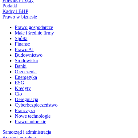
Prawnicy i sądy
Podatki
Kadry i BHP
Prawo w biznesie
Prawo gospodarcze
Małe i średnie firmy
Spółki
Finanse
Prawo AI
Budownictwo
Środowisko
Banki
Orzeczenia
Energetyka
ESG
Kredyty
Cło
Deregulacja
Cyberbezpieczeństwo
Franczyza
Nowe technologie
Prawo autorskie
Samorząd i administracja
Szkoły i uczelnie