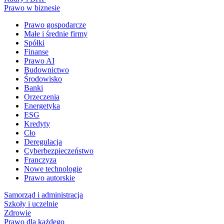
Prawo w biznesie
Prawo gospodarcze
Małe i średnie firmy
Spółki
Finanse
Prawo AI
Budownictwo
Środowisko
Banki
Orzeczenia
Energetyka
ESG
Kredyty
Cło
Deregulacja
Cyberbezpieczeństwo
Franczyza
Nowe technologie
Prawo autorskie
Samorząd i administracja
Szkoły i uczelnie
Zdrowie
Prawo dla każdego