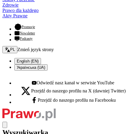
Zdrowie
Prawo dla każdego
Akty Prawne
- otwiera się w nowej karcie
Promocje
Newsletter
Podcasty
Zmień język - bieżący:
Zmień język strony
PL
English (EN)
Українська (UA)
Odwiedź nasz kanał w serwisie YouTube
Youtube - otwiera się w nowej karcie
Przejdź do naszego profilu na X (dawniej Twitter)
X - otwiera się w nowej karcie
Przejdź do naszego profilu na Facebooku
Facebook - otwiera się w nowej karcie
Wyszukiwarka