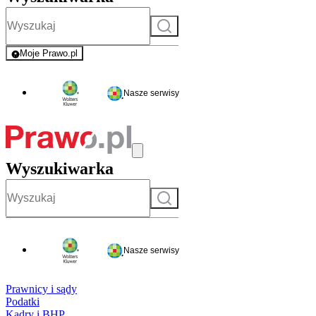
Szukaj
Moje Prawo.pl
- rejestracja i logowanie do serwisu
Nasze serwisy
Wyszukiwarka
Szukaj
Nasze serwisy
Prawnicy i sądy
Podatki
Kadry i BHP