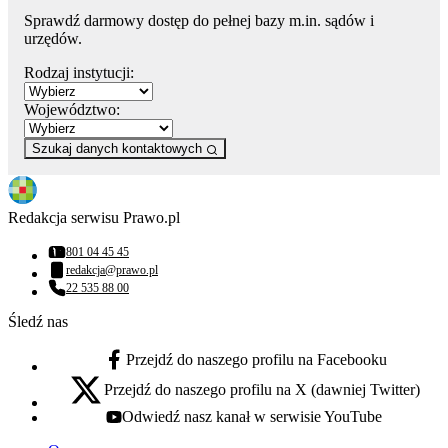
Sprawdź darmowy dostęp do pełnej bazy m.in. sądów i
urzędów.
Rodzaj instytucji:
Województwo:
Szukaj danych kontaktowych
Redakcja serwisu Prawo.pl
801 04 45 45
Numer telefonu:
redakcja@prawo.pl
Adres email:
22 535 88 00
Numer telefonu:
Śledź nas
Przejdź do naszego profilu na Facebooku
facebook - otwiera się w nowej karcie
Przejdź do naszego profilu na X (dawniej Twitter)
x - otwiera się w nowej karcie
Odwiedź nasz kanał w serwisie YouTube
youtube - otwiera się w nowej karcie