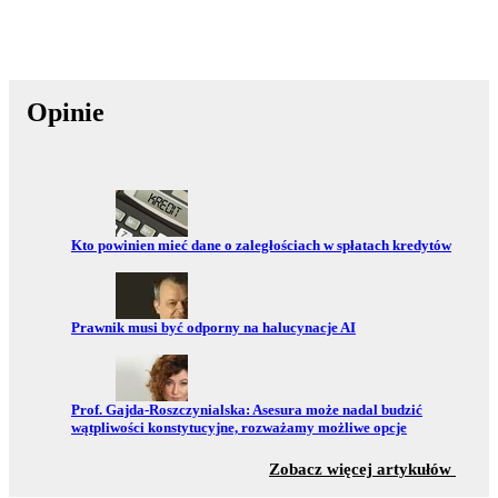
Opinie
Przejdź do:
Kto powinien mieć dane o zaległościach w spłatach kredytów
Przejdź do:
Prawnik musi być odporny na halucynacje AI
Przejdź do:
Prof. Gajda-Roszczynialska: Asesura może nadal budzić
wątpliwości konstytucyjne, rozważamy możliwe opcje
z sekc
Zobacz więcej artykułów