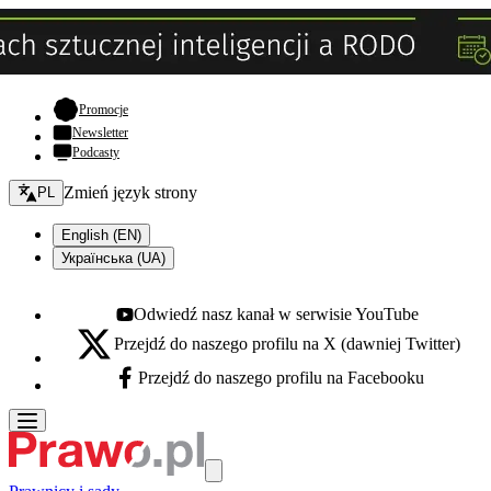
- otwiera się w nowej karcie
Promocje
Newsletter
Podcasty
Zmień język - bieżący:
Zmień język strony
PL
English (EN)
Українська (UA)
Odwiedź nasz kanał w serwisie YouTube
Youtube - otwiera się w nowej karcie
Przejdź do naszego profilu na X (dawniej Twitter)
X - otwiera się w nowej karcie
Przejdź do naszego profilu na Facebooku
Facebook - otwiera się w nowej karcie