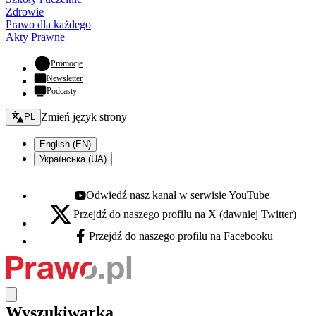
Zdrowie
Prawo dla każdego
Akty Prawne
- otwiera się w nowej karcie
Promocje
Newsletter
Podcasty
Zmień język - bieżący:
Zmień język strony
PL
English (EN)
Українська (UA)
Odwiedź nasz kanał w serwisie YouTube
Youtube - otwiera się w nowej karcie
Przejdź do naszego profilu na X (dawniej Twitter)
X - otwiera się w nowej karcie
Przejdź do naszego profilu na Facebooku
Facebook - otwiera się w nowej karcie
Wyszukiwarka