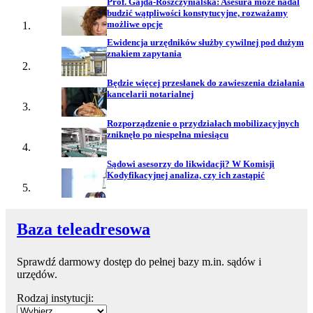
Prof. Gajda-Roszczynialska: Asesura może nadal
budzić wątpliwości konstytucyjne, rozważamy
możliwe opcje
Ewidencja urzędników służby cywilnej pod dużym
znakiem zapytania
Będzie więcej przesłanek do zawieszenia działania
kancelarii notarialnej
Rozporządzenie o przydziałach mobilizacyjnych
zniknęło po niespełna miesiącu
Sądowi asesorzy do likwidacji? W Komisji
Kodyfikacyjnej analiza, czy ich zastąpić
Baza teleadresowa
Sprawdź darmowy dostęp do pełnej bazy m.in. sądów i
urzędów.
Rodzaj instytucji: