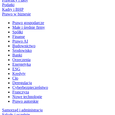
Prawnicy i sądy
Podatki
Kadry i BHP
Prawo w biznesie
Prawo gospodarcze
Małe i średnie firmy
Spółki
Finanse
Prawo AI
Budownictwo
Środowisko
Banki
Orzeczenia
Energetyka
ESG
Kredyty
Cło
Deregulacja
Cyberbezpieczeństwo
Franczyza
Nowe technologie
Prawo autorskie
Samorząd i administracja
Szkoły i uczelnie