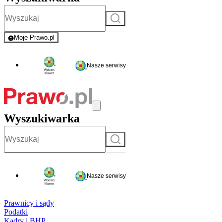
Szukaj
Moje Prawo.pl
- rejestracja i logowanie do serwisu
Nasze serwisy
Wyszukiwarka
Szukaj
Nasze serwisy
Prawnicy i sądy
Podatki
Kadry i BHP