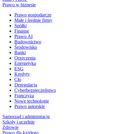
Prawo w biznesie
Prawo gospodarcze
Małe i średnie firmy
Spółki
Finanse
Prawo AI
Budownictwo
Środowisko
Banki
Orzeczenia
Energetyka
ESG
Kredyty
Cło
Deregulacja
Cyberbezpieczeństwo
Franczyza
Nowe technologie
Prawo autorskie
Samorząd i administracja
Szkoły i uczelnie
Zdrowie
Prawo dla każdego