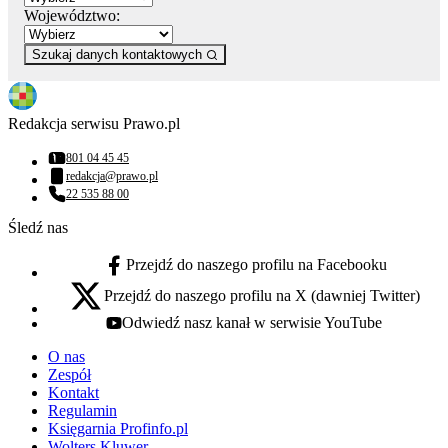
Województwo:
Szukaj danych kontaktowych
Redakcja serwisu Prawo.pl
801 04 45 45
Numer telefonu:
redakcja@prawo.pl
Adres email:
22 535 88 00
Numer telefonu:
Śledź nas
Przejdź do naszego profilu na Facebooku
facebook - otwiera się w nowej karcie
Przejdź do naszego profilu na X (dawniej Twitter)
x - otwiera się w nowej karcie
Odwiedź nasz kanał w serwisie YouTube
youtube - otwiera się w nowej karcie
O nas
Zespół
Kontakt
Regulamin
Księgarnia Profinfo.pl
Wolters Kluwer