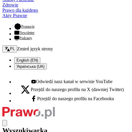
Zdrowie
Prawo dla każdego
Akty Prawne
- otwiera się w nowej karcie
Promocje
Newsletter
Podcasty
Zmień język - bieżący:
Zmień język strony
PL
English (EN)
Українська (UA)
Odwiedź nasz kanał w serwisie YouTube
Youtube - otwiera się w nowej karcie
Przejdź do naszego profilu na X (dawniej Twitter)
X - otwiera się w nowej karcie
Przejdź do naszego profilu na Facebooku
Facebook - otwiera się w nowej karcie
Wyszukiwarka