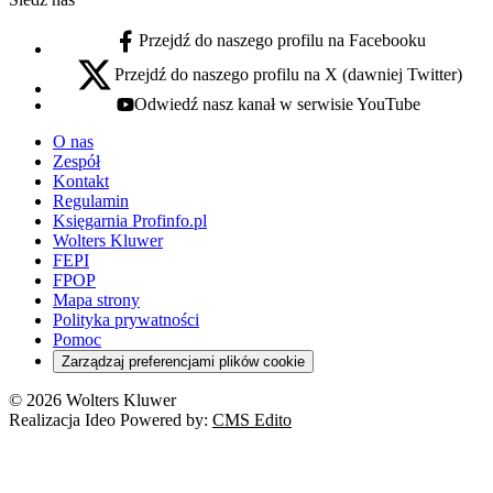
Przejdź do naszego profilu na Facebooku
facebook - otwiera się w nowej karcie
Przejdź do naszego profilu na X (dawniej Twitter)
x - otwiera się w nowej karcie
Odwiedź nasz kanał w serwisie YouTube
youtube - otwiera się w nowej karcie
O nas
Zespół
Kontakt
Regulamin
Księgarnia Profinfo.pl
Wolters Kluwer
FEPI
FPOP
Mapa strony
Polityka prywatności
Pomoc
Zarządzaj preferencjami plików cookie
© 2026 Wolters Kluwer
Realizacja Ideo Powered by:
CMS Edito