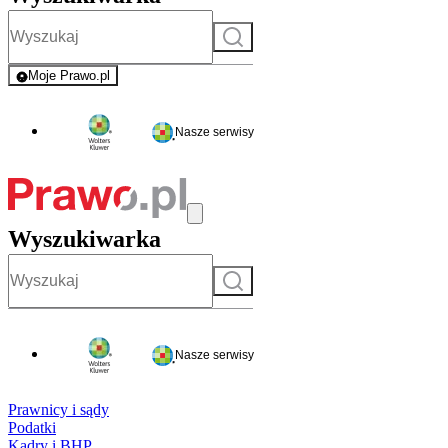
Szukaj
Moje Prawo.pl
- rejestracja i logowanie do serwisu
Nasze serwisy
Wyszukiwarka
Szukaj
Nasze serwisy
Prawnicy i sądy
Podatki
Kadry i BHP