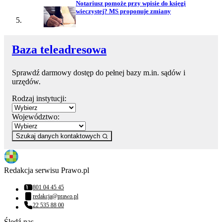
Notariusz pomoże przy wpisie do księgi
wieczystej? MS proponuje zmiany
Baza teleadresowa
Sprawdź darmowy dostęp do pełnej bazy m.in. sądów i
urzędów.
Rodzaj instytucji:
Województwo:
Szukaj danych kontaktowych
Redakcja serwisu Prawo.pl
801 04 45 45
Numer telefonu:
redakcja@prawo.pl
Adres email:
22 535 88 00
Numer telefonu:
Śledź nas