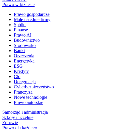
Prawo w biznesie
Prawo gospodarcze
Małe i średnie firmy
Spółki
Finanse
Prawo AI
Budownictwo
Środowisko
Banki
Orzeczenia
Energetyka
ESG
Kredyty
Cło
Deregulacja
Cyberbezpieczeństwo
Franczyza
Nowe technologie
Prawo autorskie
Samorząd i administracja
Szkoły i uczelnie
Zdrowie
Prawo dla każdego