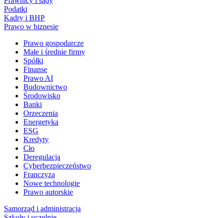
Prawnicy i sądy
Podatki
Kadry i BHP
Prawo w biznesie
Prawo gospodarcze
Małe i średnie firmy
Spółki
Finanse
Prawo AI
Budownictwo
Środowisko
Banki
Orzeczenia
Energetyka
ESG
Kredyty
Cło
Deregulacja
Cyberbezpieczeństwo
Franczyza
Nowe technologie
Prawo autorskie
Samorząd i administracja
Szkoły i uczelnie