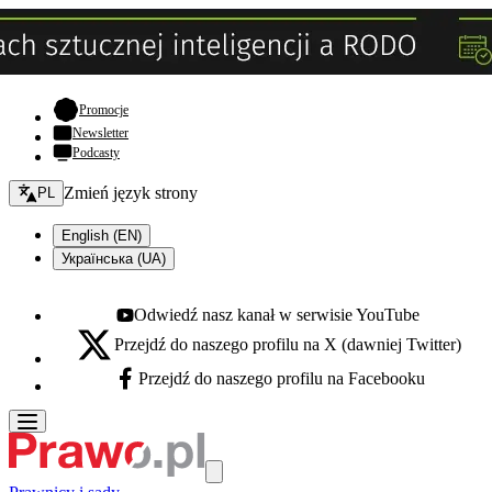
- otwiera się w nowej karcie
Promocje
Newsletter
Podcasty
Zmień język - bieżący:
Zmień język strony
PL
English (EN)
Українська (UA)
Odwiedź nasz kanał w serwisie YouTube
Youtube - otwiera się w nowej karcie
Przejdź do naszego profilu na X (dawniej Twitter)
X - otwiera się w nowej karcie
Przejdź do naszego profilu na Facebooku
Facebook - otwiera się w nowej karcie