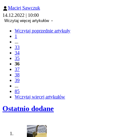
Maciej Sawczuk
14.12.2022 | 10:00
Wczytaj więcej artykułów
Wczytaj poprzednie artykuły
1
...
33
34
35
36
37
38
39
...
85
Wczytaj więcej artykułów
Ostatnio dodane