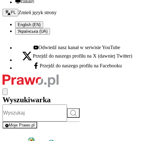
Podcasty
Zmień język - bieżący:
Zmień język strony
PL
English (EN)
Українська (UA)
Odwiedź nasz kanał w serwisie YouTube
Youtube - otwiera się w nowej karcie
Przejdź do naszego profilu na X (dawniej Twitter)
X - otwiera się w nowej karcie
Przejdź do naszego profilu na Facebooku
Facebook - otwiera się w nowej karcie
Wyszukiwarka
Szukaj
Moje Prawo.pl
- rejestracja i logowanie do serwisu