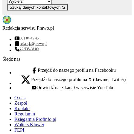
Szukaj danych kontaktowych
Redakcja serwisu Prawo.pl
801 04 45 45
Numer telefonu:
redakcja@prawo.pl
Adres email:
22 535 88 00
Numer telefonu:
Śledź nas
Przejdź do naszego profilu na Facebooku
facebook - otwiera się w nowej karcie
Przejdź do naszego profilu na X (dawniej Twitter)
x - otwiera się w nowej karcie
Odwiedź nasz kanał w serwisie YouTube
youtube - otwiera się w nowej karcie
O nas
Zespół
Kontakt
Regulamin
Księgarnia Profinfo.pl
Wolters Kluwer
FEPI