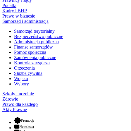
Prawnicy i sądy
Podatki
Kadry i BHP
Prawo w biznesie
Samorząd i administracja
Samorząd terytorialny
Bezpieczeństwo publiczne
Administracja publiczna
Finanse samorządów
Pomoc społeczna
Zamówienia publiczne
Kontrola zarządcza
Orzeczenia
Służba cywilna
Wojsko
Wybory
Szkoły i uczelnie
Zdrowie
Prawo dla każdego
Akty Prawne
- otwiera się w nowej karcie
Promocje
Newsletter