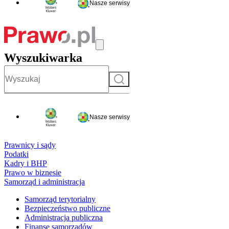
Nasze serwisy
Wyszukiwarka
Szukaj
Nasze serwisy
Prawnicy i sądy
Podatki
Kadry i BHP
Prawo w biznesie
Samorząd i administracja
Samorząd terytorialny
Bezpieczeństwo publiczne
Administracja publiczna
Finanse samorządów