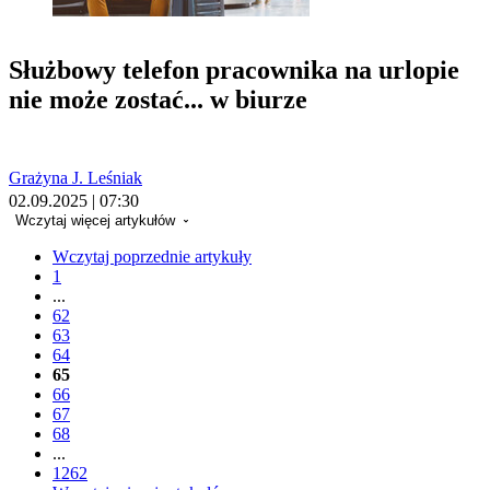
Służbowy telefon pracownika na urlopie
nie może zostać... w biurze
Grażyna J. Leśniak
02.09.2025 | 07:30
Wczytaj więcej artykułów
Wczytaj poprzednie artykuły
1
...
62
63
64
65
66
67
68
...
1262