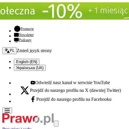
- otwiera się w nowej karcie
Promocje
Newsletter
Podcasty
Zmień język - bieżący:
Zmień język strony
PL
English (EN)
Українська (UA)
Odwiedź nasz kanał w serwisie YouTube
Youtube - otwiera się w nowej karcie
Przejdź do naszego profilu na X (dawniej Twitter)
X - otwiera się w nowej karcie
Przejdź do naszego profilu na Facebooku
Facebook - otwiera się w nowej karcie