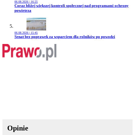
06.08.2026 | 16:25
Przejdź do artykułu:
Coraz bliżej większej kontroli społecznej nad programami ochrony
powietrza
06.08.2026 | 15:45
Przejdź do artykułu:
Senat bez poprawek za wsparciem dla rolników po powodzi
Opinie