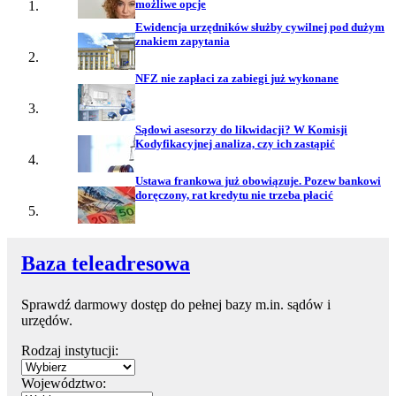
możliwe opcje
Ewidencja urzędników służby cywilnej pod dużym
znakiem zapytania
NFZ nie zapłaci za zabiegi już wykonane
Sądowi asesorzy do likwidacji? W Komisji
Kodyfikacyjnej analiza, czy ich zastąpić
Ustawa frankowa już obowiązuje. Pozew bankowi
doręczony, rat kredytu nie trzeba płacić
Baza teleadresowa
Sprawdź darmowy dostęp do pełnej bazy m.in. sądów i
urzędów.
Rodzaj instytucji:
Województwo: