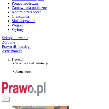
Pomoc społeczna
Zamówienia publiczne
Kontrola zarządcza
Orzeczenia
Służba cywilna
Wojsko
Wybory
Szkoły i uczelnie
Zdrowie
Prawo dla każdego
Akty Prawne
Prawo.pl
Samorząd i administracja
Aktualności