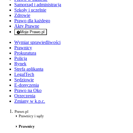
Samorząd i administracja
Szkoły i uczelnie
Zdrowie
Prawo dla każdego
Akty Prawne
Moje Prawo.pl
- rejestracja i logowanie do serwisu
Wymiar sprawiedliwości
Prawnicy
Prokuratura
Policja
Rynek
Strefa aplikanta
LegalTech
Sędziowie
E-doręczenia
Prawo na Oko
Orzeczenia
Zmiany w k.p.c.
Prawo.pl
Prawnicy i sądy
Prawnicy