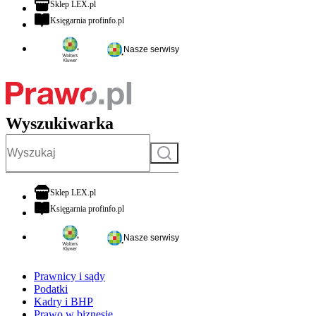
otwiera się w nowej karcie
Sklep LEX.pl
otwiera się w nowej karcie
Księgarnia profinfo.pl
Nasze serwisy
Wyszukiwarka
Szukaj
otwiera się w nowej karcie
Sklep LEX.pl
otwiera się w nowej karcie
Księgarnia profinfo.pl
Nasze serwisy
Prawnicy i sądy
Podatki
Kadry i BHP
Prawo w biznesie