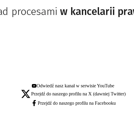
Odwiedź nasz kanał w serwisie YouTube
Youtube - otwiera się w nowej karcie
Przejdź do naszego profilu na X (dawniej Twitter)
X - otwiera się w nowej karcie
Przejdź do naszego profilu na Facebooku
Facebook - otwiera się w nowej karcie