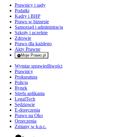
Prawnicy i sądy
Podatki
Kadry i BHP
Prawo w biznesie
Samorząd i administracja
Szkoły i uczelnie
Zdrowie
Prawo dla każdego
Akty Prawne
Moje Prawo.pl
- rejestracja i logowanie do serwisu
Wymiar sprawiedliwości
Prawnicy
Prokuratura
Policja
Rynek
Strefa aplikanta
LegalTech
Sędziowie
E-doręczenia
Prawo na Oko
Orzeczenia
Zmiany w k.p.c.