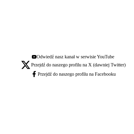
Odwiedź nasz kanał w serwisie YouTube
Youtube - otwiera się w nowej karcie
Przejdź do naszego profilu na X (dawniej Twitter)
X - otwiera się w nowej karcie
Przejdź do naszego profilu na Facebooku
Facebook - otwiera się w nowej karcie