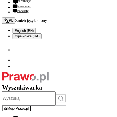
- otwiera się w nowej karcie
Promocje
Newsletter
Podcasty
Zmień język - bieżący:
Zmień język strony
PL
English (EN)
Українська (UA)
Wyszukiwarka
Szukaj
Moje Prawo.pl
- rejestracja i logowanie do serwisu