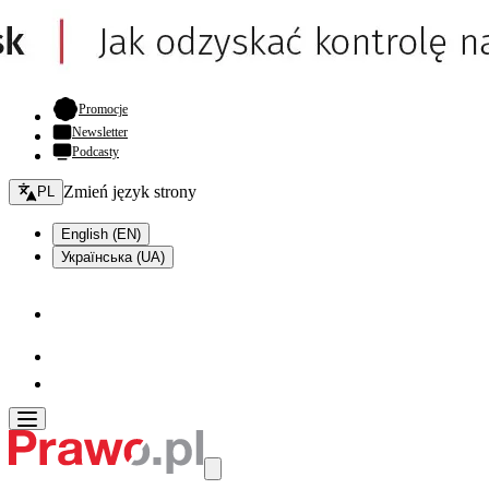
- otwiera się w nowej karcie
Promocje
Newsletter
Podcasty
Zmień język - bieżący:
Zmień język strony
PL
English (EN)
Українська (UA)