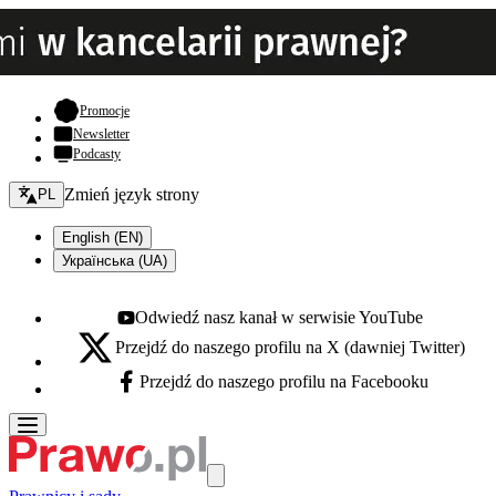
- otwiera się w nowej karcie
Promocje
Newsletter
Podcasty
Zmień język - bieżący:
Zmień język strony
PL
English (EN)
Українська (UA)
Odwiedź nasz kanał w serwisie YouTube
Youtube - otwiera się w nowej karcie
Przejdź do naszego profilu na X (dawniej Twitter)
X - otwiera się w nowej karcie
Przejdź do naszego profilu na Facebooku
Facebook - otwiera się w nowej karcie