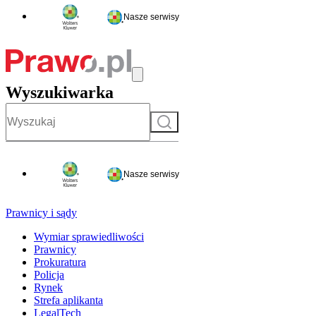
Nasze serwisy
Wyszukiwarka
Szukaj
Nasze serwisy
Prawnicy i sądy
Wymiar sprawiedliwości
Prawnicy
Prokuratura
Policja
Rynek
Strefa aplikanta
LegalTech