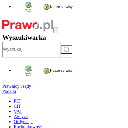
Nasze serwisy
Wyszukiwarka
Szukaj
Nasze serwisy
Prawnicy i sądy
Podatki
PIT
CIT
VAT
Akcyza
Ordynacja
Rachunkowość