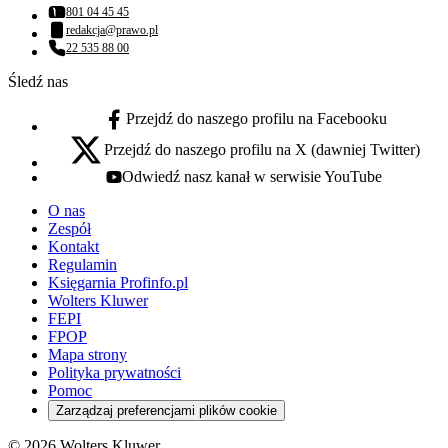
801 04 45 45
Numer telefonu:
redakcja@prawo.pl
Adres email:
22 535 88 00
Numer telefonu:
Śledź nas
Przejdź do naszego profilu na Facebooku
facebook - otwiera się w nowej karcie
Przejdź do naszego profilu na X (dawniej Twitter)
x - otwiera się w nowej karcie
Odwiedź nasz kanał w serwisie YouTube
youtube - otwiera się w nowej karcie
O nas
Zespół
Kontakt
Regulamin
Księgarnia Profinfo.pl
Wolters Kluwer
FEPI
FPOP
Mapa strony
Polityka prywatności
Pomoc
Zarządzaj preferencjami plików cookie
© 2026 Wolters Kluwer