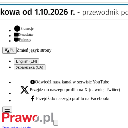
- otwiera się w nowej karcie
Promocje
Newsletter
Podcasty
Zmień język - bieżący:
Zmień język strony
PL
English (EN)
Українська (UA)
Odwiedź nasz kanał w serwisie YouTube
Youtube - otwiera się w nowej karcie
Przejdź do naszego profilu na X (dawniej Twitter)
X - otwiera się w nowej karcie
Przejdź do naszego profilu na Facebooku
Facebook - otwiera się w nowej karcie