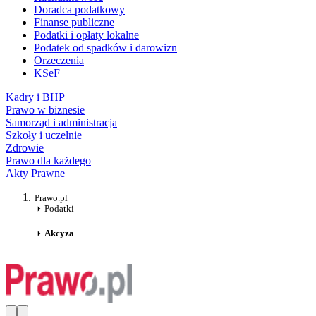
Doradca podatkowy
Finanse publiczne
Podatki i opłaty lokalne
Podatek od spadków i darowizn
Orzeczenia
KSeF
Kadry i BHP
Prawo w biznesie
Samorząd i administracja
Szkoły i uczelnie
Zdrowie
Prawo dla każdego
Akty Prawne
Prawo.pl
Podatki
Akcyza