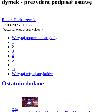
dymek - prezydent podpisał ustawę
Robert Horbaczewski
17.03.2025 | 19:55
Wczytaj więcej artykułów
Wczytaj poprzednie artykuły
1
2
3
4
5
...
11
Wczytaj więcej artykułów
Ostatnio dodane
05:08