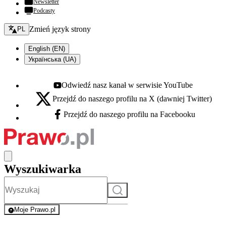
Newsletter
Podcasty
Zmień język - bieżący:
Zmień język strony
PL
English (EN)
Українська (UA)
Odwiedź nasz kanał w serwisie YouTube
Youtube - otwiera się w nowej karcie
Przejdź do naszego profilu na X (dawniej Twitter)
X - otwiera się w nowej karcie
Przejdź do naszego profilu na Facebooku
Facebook - otwiera się w nowej karcie
Wyszukiwarka
Szukaj
Moje Prawo.pl
- rejestracja i logowanie do serwisu