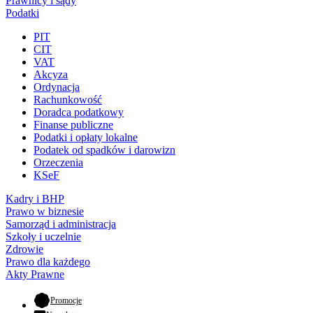
Prawnicy i sądy
Podatki
PIT
CIT
VAT
Akcyza
Ordynacja
Rachunkowość
Doradca podatkowy
Finanse publiczne
Podatki i opłaty lokalne
Podatek od spadków i darowizn
Orzeczenia
KSeF
Kadry i BHP
Prawo w biznesie
Samorząd i administracja
Szkoły i uczelnie
Zdrowie
Prawo dla każdego
Akty Prawne
- otwiera się w nowej karcie
Promocje