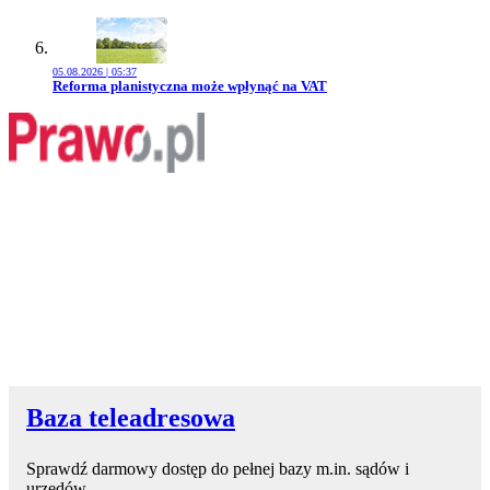
05.08.2026 | 05:37
Przejdź do artykułu:
Reforma planistyczna może wpłynąć na VAT
Baza teleadresowa
Sprawdź darmowy dostęp do pełnej bazy m.in. sądów i
urzędów.