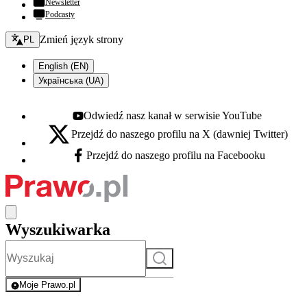
Newsletter
Podcasty
Zmień język - bieżący:
Zmień język strony
PL
English (EN)
Українська (UA)
Odwiedź nasz kanał w serwisie YouTube
Youtube - otwiera się w nowej karcie
Przejdź do naszego profilu na X (dawniej Twitter)
X - otwiera się w nowej karcie
Przejdź do naszego profilu na Facebooku
Facebook - otwiera się w nowej karcie
Wyszukiwarka
Szukaj
Moje Prawo.pl
- rejestracja i logowanie do serwisu