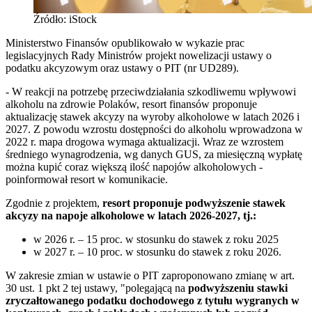
Źródło: iStock
Ministerstwo Finansów opublikowało w wykazie prac
legislacyjnych Rady Ministrów projekt nowelizacji ustawy o
podatku akcyzowym oraz ustawy o PIT (nr UD289).
- W reakcji na potrzebę przeciwdziałania szkodliwemu wpływowi
alkoholu na zdrowie Polaków, resort finansów proponuje
aktualizację stawek akcyzy na wyroby alkoholowe w latach 2026 i
2027. Z powodu wzrostu dostępności do alkoholu wprowadzona w
2022 r. mapa drogowa wymaga aktualizacji. Wraz ze wzrostem
średniego wynagrodzenia, wg danych GUS, za miesięczną wypłatę
można kupić coraz większą ilość napojów alkoholowych -
poinformował resort w komunikacie.
Zgodnie z projektem,
resort proponuje podwyższenie stawek
akcyzy na napoje alkoholowe w latach 2026-2027, tj.:
w 2026 r. – 15 proc. w stosunku do stawek z roku 2025
w 2027 r. – 10 proc. w stosunku do stawek z roku 2026.
W zakresie zmian w ustawie o PIT zaproponowano zmianę w art.
30 ust. 1 pkt 2 tej ustawy, "polegającą na
podwyższeniu stawki
zryczałtowanego podatku dochodowego z tytułu wygranych w