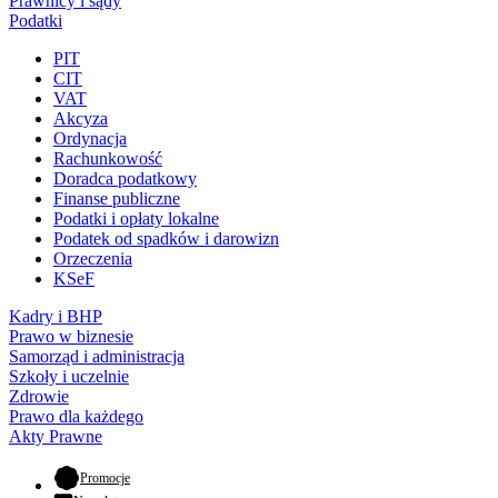
Prawnicy i sądy
Podatki
PIT
CIT
VAT
Akcyza
Ordynacja
Rachunkowość
Doradca podatkowy
Finanse publiczne
Podatki i opłaty lokalne
Podatek od spadków i darowizn
Orzeczenia
KSeF
Kadry i BHP
Prawo w biznesie
Samorząd i administracja
Szkoły i uczelnie
Zdrowie
Prawo dla każdego
Akty Prawne
- otwiera się w nowej karcie
Promocje