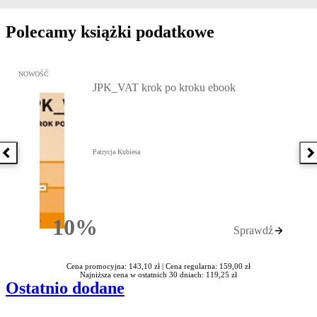
Polecamy książki podatkowe
Przejdź do: JPK_VAT krok po kroku ebook, Patrycja Kubiesa - otw
NOWOŚĆ
JPK_VAT krok po kroku ebook
Patrycja Kubiesa
Poprzednia książka
N
10%
Sprawdź
Rabatu
Cena promocyjna: 143,10 zł |
Cena regularna: 159,00 zł
Najniższa cena w ostatnich 30 dniach: 119,25 zł
Ostatnio dodane