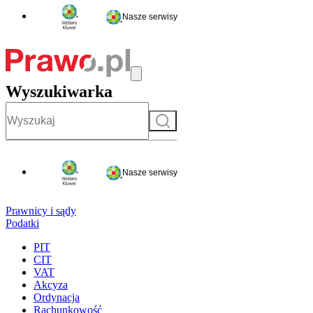
Nasze serwisy
Wyszukiwarka
Szukaj
Nasze serwisy
Prawnicy i sądy
Podatki
PIT
CIT
VAT
Akcyza
Ordynacja
Rachunkowość