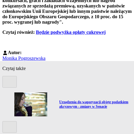
konkursach, grach i zakładach wzajemnych lub nagród
związanych ze sprzedażą premiową, uzyskanych w państwie
członkowskim Unii Europejskiej lub innym państwie należącym
do Europejskiego Obszaru Gospodarczego, z 10 proc. do 15
proc. wygranej lub nagrody".
Czytaj również:
Będzie podwyżka opłaty cukrowej
Autor:
Monika Pogroszewska
Czytaj także
Poprzedni slide
Przejdź do artykułu:
Urządzenia do waporyzacji objęte podatkiem
akcyzowym - zmiany w Senacie
Kolejny slide