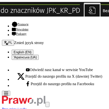
- otwiera się w nowej karcie
Promocje
Newsletter
Podcasty
Zmień język - bieżący:
Zmień język strony
PL
English (EN)
Українська (UA)
Odwiedź nasz kanał w serwisie YouTube
Youtube - otwiera się w nowej karcie
Przejdź do naszego profilu na X (dawniej Twitter)
X - otwiera się w nowej karcie
Przejdź do naszego profilu na Facebooku
Facebook - otwiera się w nowej karcie