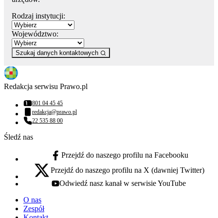
Rodzaj instytucji:
Województwo:
Szukaj danych kontaktowych
Redakcja serwisu Prawo.pl
801 04 45 45
Numer telefonu:
redakcja@prawo.pl
Adres email:
22 535 88 00
Numer telefonu:
Śledź nas
Przejdź do naszego profilu na Facebooku
facebook - otwiera się w nowej karcie
Przejdź do naszego profilu na X (dawniej Twitter)
x - otwiera się w nowej karcie
Odwiedź nasz kanał w serwisie YouTube
youtube - otwiera się w nowej karcie
O nas
Zespół
Kontakt