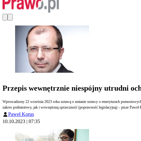
Przepis wewnętrznie niespójny utrudni och
Wprowadzony 22 września 2023 roku ustawą o zmianie ustawy o emeryturach pomostowych ora
zakres podmiotowy, jak i wewnętrzną sprzeczność (poprawność legislacyjną) – pisze Paweł 
Paweł Korus
10.10.2023 | 07:35