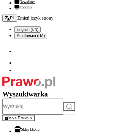
Newsletter
Podcasty
Zmień język - bieżący:
Zmień język strony
PL
English (EN)
Українська (UA)
Wyszukiwarka
Szukaj
Moje Prawo.pl
- rejestracja i logowanie do serwisu
otwiera się w nowej karcie
Sklep LEX.pl