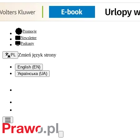
- otwiera się w nowej karcie
Promocje
Newsletter
Podcasty
Zmień język - bieżący:
Zmień język strony
PL
English (EN)
Українська (UA)