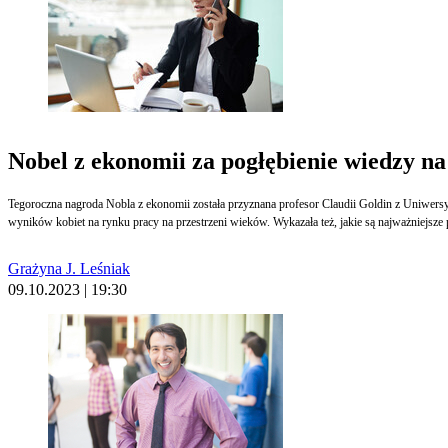
Nobel z ekonomii za pogłębienie wiedzy na
Tegoroczna nagroda Nobla z ekonomii została przyznana profesor Claudii Goldin z Uniwersytetu Harvarda za badania sytuacji kobiet na rynku pracy. Doceniono jej prace na temat kobiet na rynku pracy. Goldin jako pierwsza opracowała w wyczerpujący sposób kwestię zarobków i
wyników kobiet na rynku pracy na przestrzeni wieków. Wykazała też, jakie są najważniejsze 
Grażyna J. Leśniak
09.10.2023 | 19:30