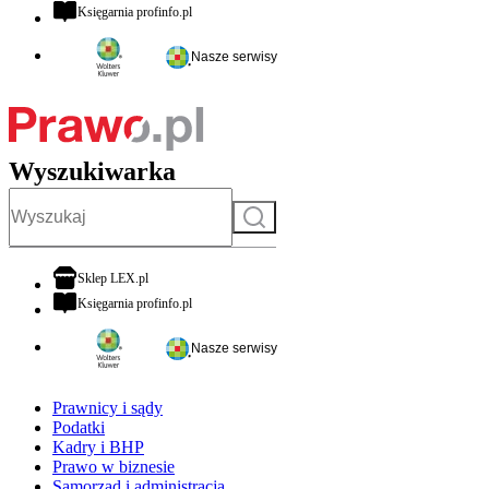
otwiera się w nowej karcie
Księgarnia profinfo.pl
Nasze serwisy
Wyszukiwarka
Szukaj
otwiera się w nowej karcie
Sklep LEX.pl
otwiera się w nowej karcie
Księgarnia profinfo.pl
Nasze serwisy
Prawnicy i sądy
Podatki
Kadry i BHP
Prawo w biznesie
Samorząd i administracja