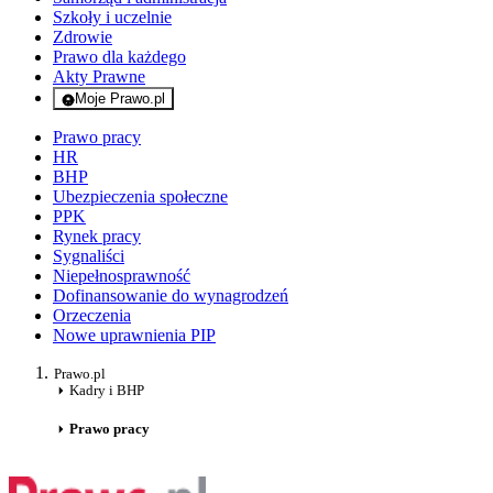
Szkoły i uczelnie
Zdrowie
Prawo dla każdego
Akty Prawne
Moje Prawo.pl
- rejestracja i logowanie do serwisu
Prawo pracy
HR
BHP
Ubezpieczenia społeczne
PPK
Rynek pracy
Sygnaliści
Niepełnosprawność
Dofinansowanie do wynagrodzeń
Orzeczenia
Nowe uprawnienia PIP
Prawo.pl
Kadry i BHP
Prawo pracy