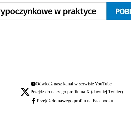
Odwiedź nasz kanał w serwisie YouTube
Youtube - otwiera się w nowej karcie
Przejdź do naszego profilu na X (dawniej Twitter)
X - otwiera się w nowej karcie
Przejdź do naszego profilu na Facebooku
Facebook - otwiera się w nowej karcie