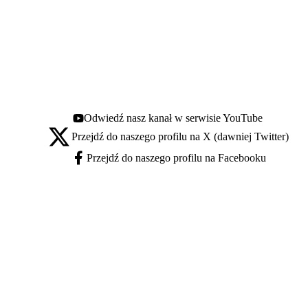
Odwiedź nasz kanał w serwisie YouTube
Youtube - otwiera się w nowej karcie
Przejdź do naszego profilu na X (dawniej Twitter)
X - otwiera się w nowej karcie
Przejdź do naszego profilu na Facebooku
Facebook - otwiera się w nowej karcie