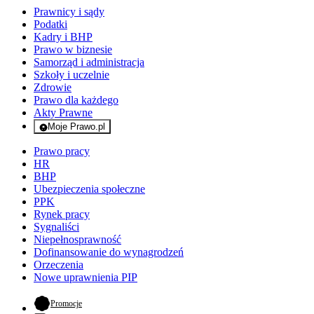
Prawnicy i sądy
Podatki
Kadry i BHP
Prawo w biznesie
Samorząd i administracja
Szkoły i uczelnie
Zdrowie
Prawo dla każdego
Akty Prawne
Moje Prawo.pl
- rejestracja i logowanie do serwisu
Prawo pracy
HR
BHP
Ubezpieczenia społeczne
PPK
Rynek pracy
Sygnaliści
Niepełnosprawność
Dofinansowanie do wynagrodzeń
Orzeczenia
Nowe uprawnienia PIP
- otwiera się w nowej karcie
Promocje