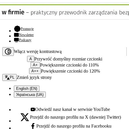
- otwiera się w nowej karcie
Promocje
Newsletter
Podcasty
Włącz wersję kontrastową
Przywróć domyślny rozmiar czcionki
A
Powiększenie czcionki do 110%
A+
Powiększenie czcionki do 120%
A++
Zmień język - bieżący:
Zmień język strony
PL
English (EN)
Українська (UA)
Odwiedź nasz kanał w serwisie YouTube
Youtube - otwiera się w nowej karcie
Przejdź do naszego profilu na X (dawniej Twitter)
X - otwiera się w nowej karcie
Przejdź do naszego profilu na Facebooku
Facebook - otwiera się w nowej karcie