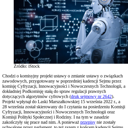
Źródło: iStock
Chodzi o komisyjny projekt ustawy o zmianie ustawy o związkach
zawodowych, przygotowany w poprzedniej kadencji Sejmu przez
komisję Cyfryzacji, Innowacyjności i Nowoczesnych Technologii, a
dokładniej Podkomisję stałą do spraw regulacji prawnych
dotyczących algorytmów cyfrowych (
druk sejmowy nr 2642
).
Projekt wpłynął do Laski Marszałkowskiej 15 września 2022 r., a
28 września został skierowany do I czytania na posiedzeniu Komisji
Cyfryzacji, Innowacyjności i Nowoczesnych Technologii oraz
Komisji Polityki Społecznej i Rodziny. I na tym w zasadzie
zakończyły się prace nad nim. A ponieważ
przepisy
nie zostały
uchwalone przez parlament, to też razem z końcem kadencji Sejmu