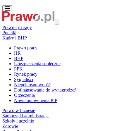
Prawnicy i sądy
Podatki
Kadry i BHP
Prawo pracy
HR
BHP
Ubezpieczenia społeczne
PPK
Rynek pracy
Sygnaliści
Niepełnosprawność
Dofinansowanie do wynagrodzeń
Orzeczenia
Nowe uprawnienia PIP
Prawo w biznesie
Samorząd i administracja
Szkoły i uczelnie
Zdrowie