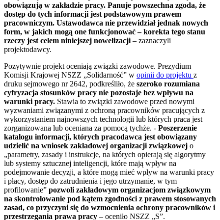
obowiązują w zakładzie pracy. Panuje powszechna zgoda, że
dostęp do tych informacji jest podstawowym prawem
pracowniczym. Ustawodawca nie przewidział jednak nowych
form, w jakich mogą one funkcjonować – korekta tego stanu
rzeczy jest celem niniejszej nowelizacji
– zaznaczyli
projektodawcy.
Pozytywnie projekt oceniają związki zawodowe. Prezydium
Komisji Krajowej NSZZ „Solidarność” w
opinii do projektu
z
druku sejmowego nr 2642, podkreśliło, że
szeroko rozumiana
cyfryzacja stosunków pracy nie pozostaje bez wpływu na
warunki pracy.
Stawia to związki zawodowe przed nowymi
wyzwaniami związanymi z ochroną pracowników pracujących z
wykorzystaniem najnowszych technologii lub których praca jest
zorganizowana lub oceniana za pomocą tychże. -
Poszerzenie
katalogu informacji, których pracodawca jest obowiązany
udzielić na wniosek zakładowej organizacji związkowej
o
„parametry, zasady i instrukcje, na których opierają się algorytmy
lub systemy sztucznej inteligencji, które mają wpływ na
podejmowanie decyzji, a które mogą mieć wpływ na warunki pracy
i płacy, dostęp do zatrudnienia i jego utrzymanie, w tym
profilowanie”
pozwoli zakładowym organizacjom związkowym
na skontrolowanie pod kątem zgodności z prawem stosowanych
zasad, co przyczyni się do wzmocnienia ochrony pracowników i
przestrzegania prawa pracy
– oceniło NSZZ „S”.