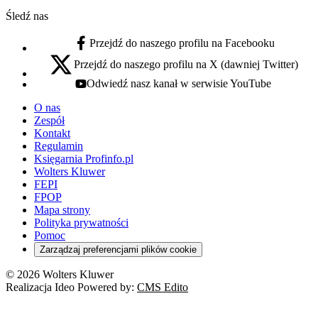
Śledź nas
Przejdź do naszego profilu na Facebooku
facebook - otwiera się w nowej karcie
Przejdź do naszego profilu na X (dawniej Twitter)
x - otwiera się w nowej karcie
Odwiedź nasz kanał w serwisie YouTube
youtube - otwiera się w nowej karcie
O nas
Zespół
Kontakt
Regulamin
Księgarnia Profinfo.pl
Wolters Kluwer
FEPI
FPOP
Mapa strony
Polityka prywatności
Pomoc
Zarządzaj preferencjami plików cookie
© 2026 Wolters Kluwer
Realizacja Ideo Powered by:
CMS Edito