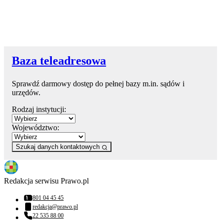
Baza teleadresowa
Sprawdź darmowy dostęp do pełnej bazy m.in. sądów i
urzędów.
Rodzaj instytucji:
Województwo:
Szukaj danych kontaktowych
Redakcja serwisu Prawo.pl
801 04 45 45
Numer telefonu:
redakcja@prawo.pl
Adres email:
22 535 88 00
Numer telefonu: