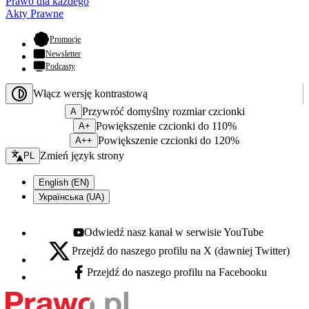
Prawo dla każdego
Akty Prawne
- otwiera się w nowej karcie
Promocje
Newsletter
Podcasty
Włącz wersję kontrastową
Przywróć domyślny rozmiar czcionki
A
Powiększenie czcionki do 110%
A+
Powiększenie czcionki do 120%
A++
Zmień język - bieżący:
Zmień język strony
PL
English (EN)
Українська (UA)
Odwiedź nasz kanał w serwisie YouTube
Youtube - otwiera się w nowej karcie
Przejdź do naszego profilu na X (dawniej Twitter)
X - otwiera się w nowej karcie
Przejdź do naszego profilu na Facebooku
Facebook - otwiera się w nowej karcie