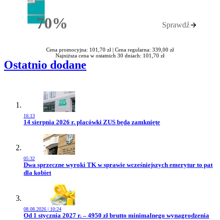
70%
Sprawdź
Rabatu
Cena promocyjna: 101,70 zł |
Cena regularna: 339,00 zł
Najniższa cena w ostatnich 30 dniach: 101,70 zł
Ostatnio dodane
16:13
Przejdź do artykułu:
14 sierpnia 2026 r. placówki ZUS będą zamknięte
05:32
Przejdź do artykułu:
Dwa sprzeczne wyroki TK w sprawie wcześniejszych emerytur to pat
dla kobiet
08.08.2026 | 10:24
Przejdź do artykułu:
Od 1 stycznia 2027 r. – 4950 zł brutto minimalnego wynagrodzenia