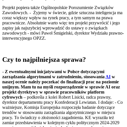
Projekt popiera także Ogólnopolskie Porozumienie Związków
Zawodowych. - Żyjemy w świecie, gdzie sztuczna inteligencja ma
coraz większy wpływ na rynek pracy, a tym samym na prawa
pracownicze. Absolutnie warto więc ten projekt przywrócić i jego
zapisy jak najszybciej wprowadzić do ustawy o związkach
zawodowych - mówi Paweł Śmigielski, dyrektor Wydziału prawno-
interwencyjnego OPZZ.
Czy to najpilniejsza sprawa?
-
Z ewentualnymi inicjatywami w Polsce dotyczącymi
zarządzania algorytmami w zatrudnieniu, stosowania
AI
w
naszej ocenie należy poczekać do finalizacji prac na poziomie
unijnym. Mam tu na myśli rozporządzenie w sprawie AI oraz
projekt dyrektywy w sprawie pracowników platform
cyfrowych
– podkreśla z kolei Robert Lisicki, radca prawny,
dyrektor departamentu pracy Konfederacji Lewiatan. I dodaje: - Co
ważniejsze, Komisja Europejska rozpoczęła badanie dotyczące
trendów w stosowaniu zarządzania algorytmicznego w miejscu
pracy. To świadczy o złożoności zagadnienia. KE wyraziła też
zamiar przedstawienia w kolejnym cyklu politycznym 2024-2029