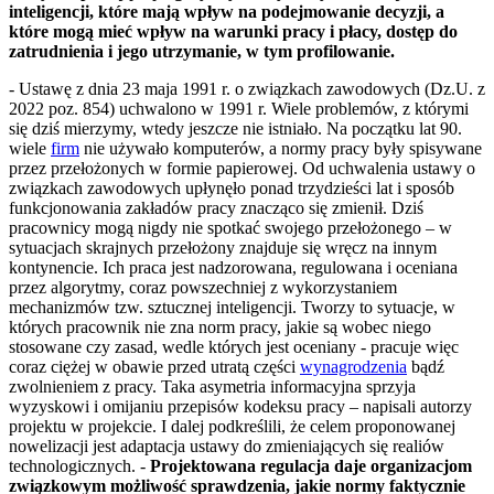
inteligencji, które mają wpływ na podejmowanie decyzji, a
które mogą mieć wpływ na warunki pracy i płacy, dostęp do
zatrudnienia i jego utrzymanie, w tym profilowanie.
- Ustawę z dnia 23 maja 1991 r. o związkach zawodowych (Dz.U. z
2022 poz. 854) uchwalono w 1991 r. Wiele problemów, z którymi
się dziś mierzymy, wtedy jeszcze nie istniało. Na początku lat 90.
wiele
firm
nie używało komputerów, a normy pracy były spisywane
przez przełożonych w formie papierowej. Od uchwalenia ustawy o
związkach zawodowych upłynęło ponad trzydzieści lat i sposób
funkcjonowania zakładów pracy znacząco się zmienił. Dziś
pracownicy mogą nigdy nie spotkać swojego przełożonego – w
sytuacjach skrajnych przełożony znajduje się wręcz na innym
kontynencie. Ich praca jest nadzorowana, regulowana i oceniana
przez algorytmy, coraz powszechniej z wykorzystaniem
mechanizmów tzw. sztucznej inteligencji. Tworzy to sytuacje, w
których pracownik nie zna norm pracy, jakie są wobec niego
stosowane czy zasad, wedle których jest oceniany - pracuje więc
coraz ciężej w obawie przed utratą części
wynagrodzenia
bądź
zwolnieniem z pracy. Taka asymetria informacyjna sprzyja
wyzyskowi i omijaniu przepisów kodeksu pracy – napisali autorzy
projektu w projekcie. I dalej podkreślili, że celem proponowanej
nowelizacji jest adaptacja ustawy do zmieniających się realiów
technologicznych. -
Projektowana regulacja daje organizacjom
związkowym możliwość sprawdzenia, jakie normy faktycznie