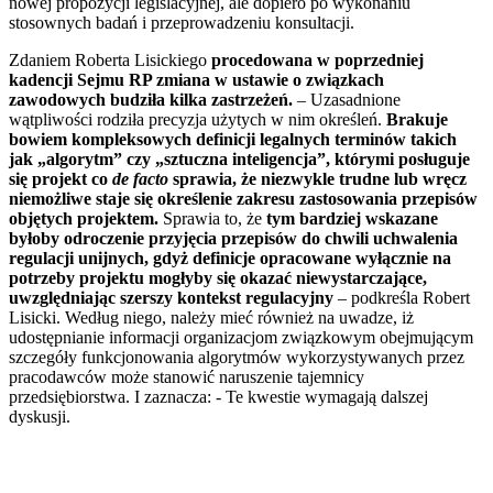
nowej propozycji legislacyjnej, ale dopiero po wykonaniu
stosownych badań i przeprowadzeniu konsultacji.
Zdaniem Roberta Lisickiego
procedowana w poprzedniej
kadencji Sejmu RP zmiana w ustawie o związkach
zawodowych budziła kilka zastrzeżeń.
– Uzasadnione
wątpliwości rodziła precyzja użytych w nim określeń.
Brakuje
bowiem kompleksowych definicji legalnych terminów takich
jak „algorytm” czy „sztuczna inteligencja”, którymi posługuje
się projekt co
de facto
sprawia, że niezwykle trudne lub wręcz
niemożliwe staje się określenie zakresu zastosowania przepisów
objętych projektem.
Sprawia to, że
tym bardziej wskazane
byłoby odroczenie przyjęcia przepisów do chwili uchwalenia
regulacji unijnych, gdyż definicje opracowane wyłącznie na
potrzeby projektu mogłyby się okazać niewystarczające,
uwzględniając szerszy kontekst regulacyjny
– podkreśla Robert
Lisicki. Według niego, należy mieć również na uwadze, iż
udostępnianie informacji organizacjom związkowym obejmującym
szczegóły funkcjonowania algorytmów wykorzystywanych przez
pracodawców może stanowić naruszenie tajemnicy
przedsiębiorstwa. I zaznacza: - Te kwestie wymagają dalszej
dyskusji.