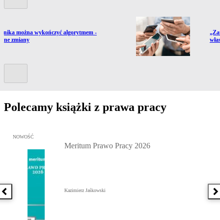
ź do artykułu:
Prze
wnika można wykończyć algorytmem -
„Za
ebne zmiany
włas
Kolejny slide
Polecamy książki z prawa pracy
Przejdź do: Meritum Prawo Pracy 2026, Kazimierz Jaśkowski - otw
NOWOŚĆ
Meritum Prawo Pracy 2026
Kazimierz Jaśkowski
Poprzednia książka
N