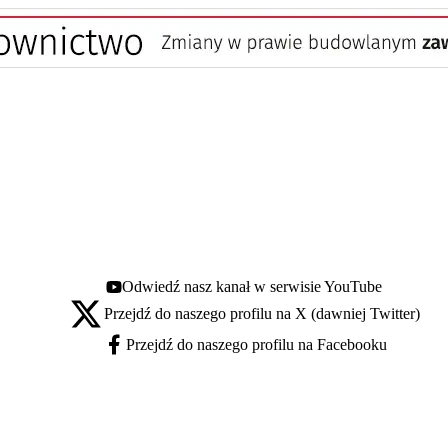
Odwiedź nasz kanał w serwisie YouTube
Youtube - otwiera się w nowej karcie
Przejdź do naszego profilu na X (dawniej Twitter)
X - otwiera się w nowej karcie
Przejdź do naszego profilu na Facebooku
Facebook - otwiera się w nowej karcie