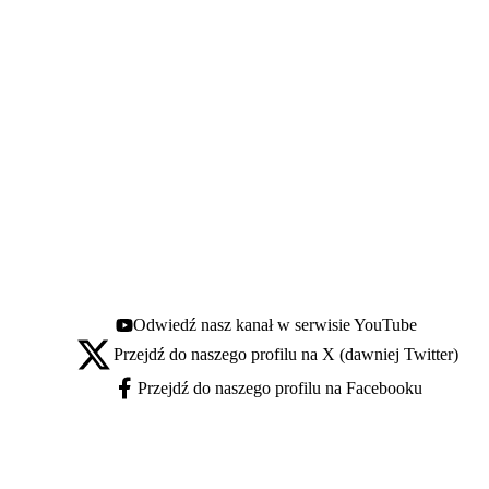
Odwiedź nasz kanał w serwisie YouTube
Youtube - otwiera się w nowej karcie
Przejdź do naszego profilu na X (dawniej Twitter)
X - otwiera się w nowej karcie
Przejdź do naszego profilu na Facebooku
Facebook - otwiera się w nowej karcie