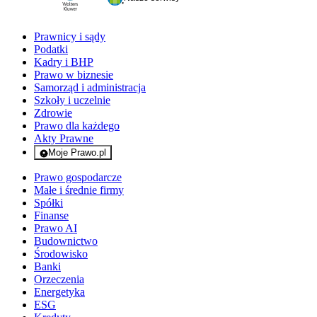
Prawnicy i sądy
Podatki
Kadry i BHP
Prawo w biznesie
Samorząd i administracja
Szkoły i uczelnie
Zdrowie
Prawo dla każdego
Akty Prawne
Moje Prawo.pl
- rejestracja i logowanie do serwisu
Prawo gospodarcze
Małe i średnie firmy
Spółki
Finanse
Prawo AI
Budownictwo
Środowisko
Banki
Orzeczenia
Energetyka
ESG