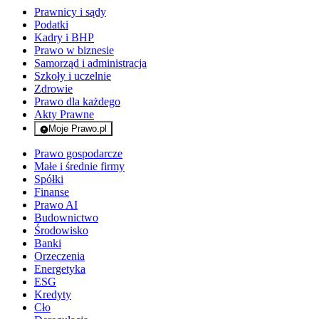
Prawnicy i sądy
Podatki
Kadry i BHP
Prawo w biznesie
Samorząd i administracja
Szkoły i uczelnie
Zdrowie
Prawo dla każdego
Akty Prawne
Moje Prawo.pl
- rejestracja i logowanie do serwisu
Prawo gospodarcze
Małe i średnie firmy
Spółki
Finanse
Prawo AI
Budownictwo
Środowisko
Banki
Orzeczenia
Energetyka
ESG
Kredyty
Cło