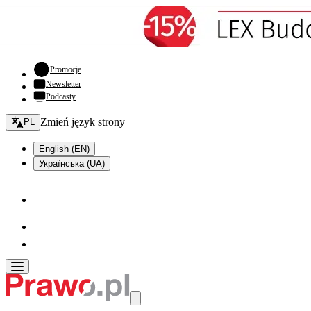
- otwiera się w nowej karcie
Promocje
Newsletter
Podcasty
Zmień język - bieżący:
Zmień język strony
PL
English (EN)
Українська (UA)