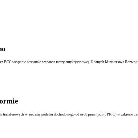
no
zez BCC wciąż nie otrzymało wsparcia tarczy antykryzysowej. Z danych Ministerstwa Rozwoj
formie
ach transferowych w zakresie podatku dochodowego od osób prawnych (TPR-C) w zakresie tran