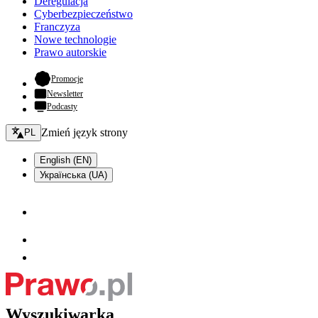
Deregulacja
Cyberbezpieczeństwo
Franczyza
Nowe technologie
Prawo autorskie
- otwiera się w nowej karcie
Promocje
Newsletter
Podcasty
Zmień język - bieżący:
Zmień język strony
PL
English (EN)
Українська (UA)
Wyszukiwarka