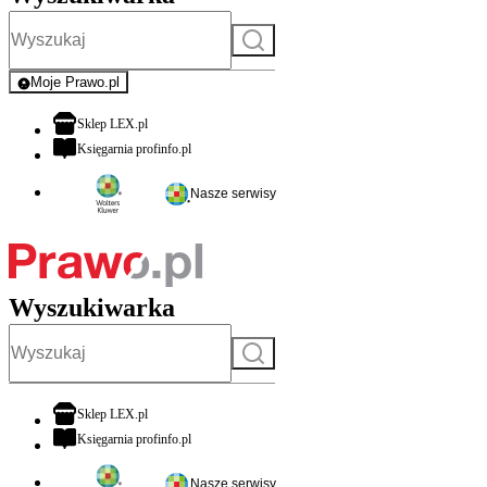
Szukaj
Moje Prawo.pl
- rejestracja i logowanie do serwisu
otwiera się w nowej karcie
Sklep LEX.pl
otwiera się w nowej karcie
Księgarnia profinfo.pl
Nasze serwisy
Wyszukiwarka
Szukaj
otwiera się w nowej karcie
Sklep LEX.pl
otwiera się w nowej karcie
Księgarnia profinfo.pl
Nasze serwisy