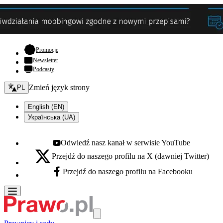
- otwiera się w nowej karcie
Promocje
Newsletter
Podcasty
Zmień język - bieżący:
Zmień język strony
PL
English (EN)
Українська (UA)
Odwiedź nasz kanał w serwisie YouTube
Youtube - otwiera się w nowej karcie
Przejdź do naszego profilu na X (dawniej Twitter)
X - otwiera się w nowej karcie
Przejdź do naszego profilu na Facebooku
Facebook - otwiera się w nowej karcie