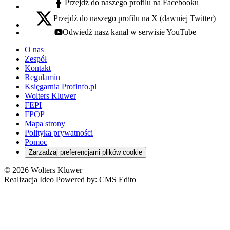
Przejdź do naszego profilu na Facebooku
facebook - otwiera się w nowej karcie
Przejdź do naszego profilu na X (dawniej Twitter)
x - otwiera się w nowej karcie
Odwiedź nasz kanał w serwisie YouTube
youtube - otwiera się w nowej karcie
O nas
Zespół
Kontakt
Regulamin
Księgarnia Profinfo.pl
Wolters Kluwer
FEPI
FPOP
Mapa strony
Polityka prywatności
Pomoc
Zarządzaj preferencjami plików cookie
© 2026 Wolters Kluwer
Realizacja Ideo Powered by:
CMS Edito