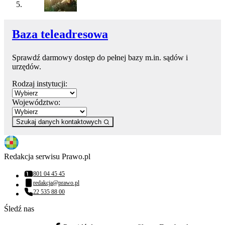
Baza teleadresowa
Sprawdź darmowy dostęp do pełnej bazy m.in. sądów i
urzędów.
Rodzaj instytucji:
Województwo:
Szukaj danych kontaktowych
Redakcja serwisu Prawo.pl
801 04 45 45
Numer telefonu:
redakcja@prawo.pl
Adres email:
22 535 88 00
Numer telefonu:
Śledź nas