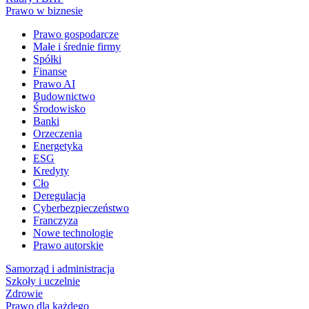
Prawo w biznesie
Prawo gospodarcze
Małe i średnie firmy
Spółki
Finanse
Prawo AI
Budownictwo
Środowisko
Banki
Orzeczenia
Energetyka
ESG
Kredyty
Cło
Deregulacja
Cyberbezpieczeństwo
Franczyza
Nowe technologie
Prawo autorskie
Samorząd i administracja
Szkoły i uczelnie
Zdrowie
Prawo dla każdego