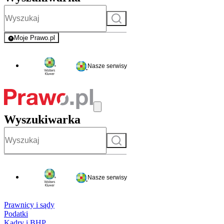
Szukaj
Moje Prawo.pl
- rejestracja i logowanie do serwisu
Nasze serwisy
Wyszukiwarka
Szukaj
Nasze serwisy
Prawnicy i sądy
Podatki
Kadry i BHP