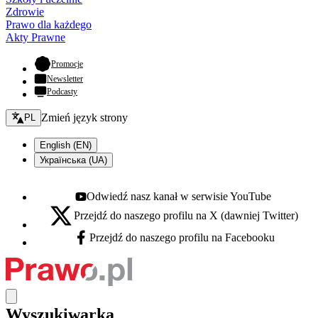
Zdrowie
Prawo dla każdego
Akty Prawne
- otwiera się w nowej karcie
Promocje
Newsletter
Podcasty
Zmień język - bieżący:
Zmień język strony
PL
English (EN)
Українська (UA)
Odwiedź nasz kanał w serwisie YouTube
Youtube - otwiera się w nowej karcie
Przejdź do naszego profilu na X (dawniej Twitter)
X - otwiera się w nowej karcie
Przejdź do naszego profilu na Facebooku
Facebook - otwiera się w nowej karcie
Wyszukiwarka