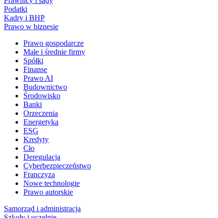
Prawnicy i sądy
Podatki
Kadry i BHP
Prawo w biznesie
Prawo gospodarcze
Małe i średnie firmy
Spółki
Finanse
Prawo AI
Budownictwo
Środowisko
Banki
Orzeczenia
Energetyka
ESG
Kredyty
Cło
Deregulacja
Cyberbezpieczeństwo
Franczyza
Nowe technologie
Prawo autorskie
Samorząd i administracja
Szkoły i uczelnie