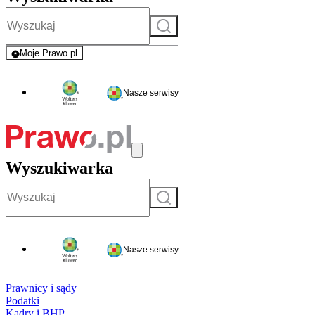
Szukaj
Moje Prawo.pl
- rejestracja i logowanie do serwisu
Nasze serwisy
Wyszukiwarka
Szukaj
Nasze serwisy
Prawnicy i sądy
Podatki
Kadry i BHP