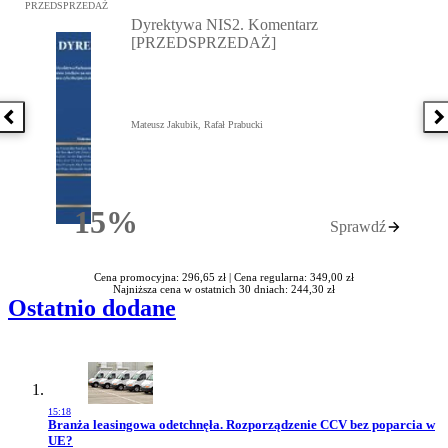
Przejdź do: Dyrektywa NIS2. Komentarz [PRZEDSPRZEDAŻ], Mateu
PRZEDSPRZEDAŻ
Dyrektywa NIS2. Komentarz
[PRZEDSPRZEDAŻ]
Poprzednia książka
N
Mateusz Jakubik, Rafał Prabucki
15%
Sprawdź
Rabatu
Cena promocyjna: 296,65 zł |
Cena regularna: 349,00 zł
Najniższa cena w ostatnich 30 dniach: 244,30 zł
Ostatnio dodane
15:18
Przejdź do artykułu:
Branża leasingowa odetchnęła. Rozporządzenie CCV bez poparcia w
UE?