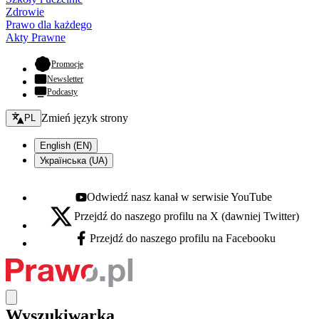
Zdrowie
Prawo dla każdego
Akty Prawne
- otwiera się w nowej karcie
Promocje
Newsletter
Podcasty
Zmień język - bieżący:
Zmień język strony
PL
English (EN)
Українська (UA)
Odwiedź nasz kanał w serwisie YouTube
Youtube - otwiera się w nowej karcie
Przejdź do naszego profilu na X (dawniej Twitter)
X - otwiera się w nowej karcie
Przejdź do naszego profilu na Facebooku
Facebook - otwiera się w nowej karcie
Wyszukiwarka