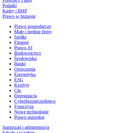
Prawnicy i sądy
Podatki
Kadry i BHP
Prawo w biznesie
Prawo gospodarcze
Małe i średnie firmy
Spółki
Finanse
Prawo AI
Budownictwo
Środowisko
Banki
Orzeczenia
Energetyka
ESG
Kredyty
Cło
Deregulacja
Cyberbezpieczeństwo
Franczyza
Nowe technologie
Prawo autorskie
Samorząd i administracja
Szkoły i uczelnie