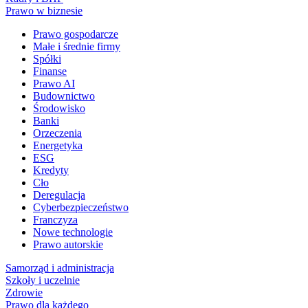
Prawo w biznesie
Prawo gospodarcze
Małe i średnie firmy
Spółki
Finanse
Prawo AI
Budownictwo
Środowisko
Banki
Orzeczenia
Energetyka
ESG
Kredyty
Cło
Deregulacja
Cyberbezpieczeństwo
Franczyza
Nowe technologie
Prawo autorskie
Samorząd i administracja
Szkoły i uczelnie
Zdrowie
Prawo dla każdego