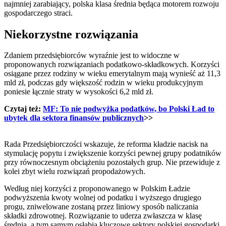
najmniej zarabiający, polska klasa średnia będąca motorem rozwoju
gospodarczego straci.
Niekorzystne rozwiązania
Zdaniem przedsiębiorców wyraźnie jest to widoczne w
proponowanych rozwiązaniach podatkowo-składkowych. Korzyści
osiągane przez rodziny w wieku emerytalnym mają wynieść aż 11,3
mld zł, podczas gdy większość rodzin w wieku produkcyjnym
poniesie łącznie straty w wysokości 6,2 mld zł.
Czytaj też:
MF: To nie podwyżka podatków, bo Polski Ład to
ubytek dla sektora finansów publicznych
>>
Rada Przedsiębiorczości wskazuje, że reforma kładzie nacisk na
stymulację popytu i zwiększenie korzyści pewnej grupy podatników
przy równoczesnym obciążeniu pozostałych grup. Nie przewiduje z
kolei zbyt wielu rozwiązań propodażowych.
Według niej korzyści z proponowanego w Polskim Ładzie
podwyższenia kwoty wolnej od podatku i wyższego drugiego
progu, zniwelowane zostaną przez liniowy sposób naliczania
składki zdrowotnej. Rozwiązanie to uderza zwłaszcza w klasę
średnią, a tym samym osłabia kluczowe sektory polskiej gospodarki.