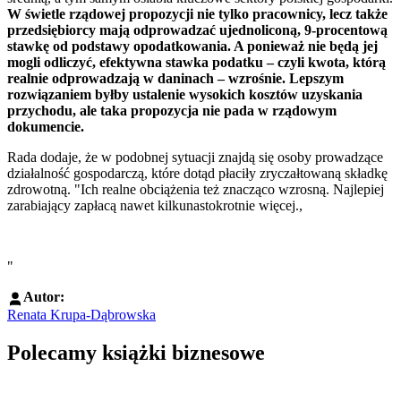
W świetle rządowej propozycji nie tylko pracownicy, lecz także
przedsiębiorcy mają odprowadzać ujednoliconą, 9-procentową
stawkę od podstawy opodatkowania. A ponieważ nie będą jej
mogli odliczyć, efektywna stawka podatku – czyli kwota, którą
realnie odprowadzają w daninach – wzrośnie. Lepszym
rozwiązaniem byłby ustalenie wysokich kosztów uzyskania
przychodu, ale taka propozycja nie pada w rządowym
dokumencie.
Rada dodaje, że w podobnej sytuacji znajdą się osoby prowadzące
działalność gospodarczą, które dotąd płaciły zryczałtowaną składkę
zdrowotną. "Ich realne obciążenia też znacząco wzrosną. Najlepiej
zarabiający zapłacą nawet kilkunastokrotnie więcej.,
"
Autor:
Renata Krupa-Dąbrowska
Polecamy książki biznesowe