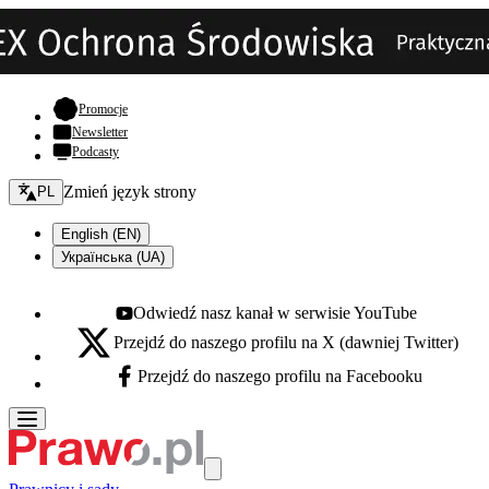
- otwiera się w nowej karcie
Promocje
Newsletter
Podcasty
Zmień język - bieżący:
Zmień język strony
PL
English (EN)
Українська (UA)
Odwiedź nasz kanał w serwisie YouTube
Youtube - otwiera się w nowej karcie
Przejdź do naszego profilu na X (dawniej Twitter)
X - otwiera się w nowej karcie
Przejdź do naszego profilu na Facebooku
Facebook - otwiera się w nowej karcie