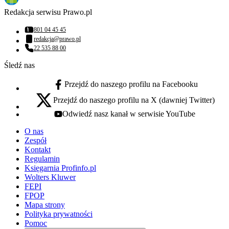
Redakcja serwisu Prawo.pl
801 04 45 45
Numer telefonu:
redakcja@prawo.pl
Adres email:
22 535 88 00
Numer telefonu:
Śledź nas
Przejdź do naszego profilu na Facebooku
facebook - otwiera się w nowej karcie
Przejdź do naszego profilu na X (dawniej Twitter)
x - otwiera się w nowej karcie
Odwiedź nasz kanał w serwisie YouTube
youtube - otwiera się w nowej karcie
O nas
Zespół
Kontakt
Regulamin
Księgarnia Profinfo.pl
Wolters Kluwer
FEPI
FPOP
Mapa strony
Polityka prywatności
Pomoc