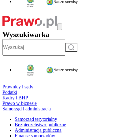
Nasze serwisy
Wyszukiwarka
Szukaj
Nasze serwisy
Prawnicy i sądy
Podatki
Kadry i BHP
Prawo w biznesie
Samorząd i administracja
Samorząd terytorialny
Bezpieczeństwo publiczne
Administracja publiczna
Finanse samorządów