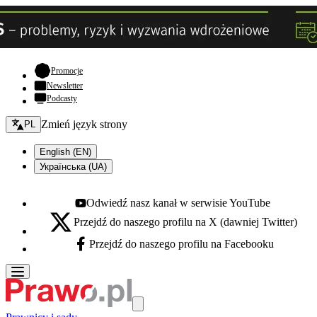
- otwiera się w nowej karcie
Promocje
Newsletter
Podcasty
Zmień język - bieżący:
Zmień język strony
PL
English (EN)
Українська (UA)
Odwiedź nasz kanał w serwisie YouTube
Youtube - otwiera się w nowej karcie
Przejdź do naszego profilu na X (dawniej Twitter)
X - otwiera się w nowej karcie
Przejdź do naszego profilu na Facebooku
Facebook - otwiera się w nowej karcie