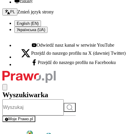
Podcasty
Zmień język - bieżący:
Zmień język strony
PL
English (EN)
Українська (UA)
Odwiedź nasz kanał w serwisie YouTube
Youtube - otwiera się w nowej karcie
Przejdź do naszego profilu na X (dawniej Twitter)
X - otwiera się w nowej karcie
Przejdź do naszego profilu na Facebooku
Facebook - otwiera się w nowej karcie
Wyszukiwarka
Szukaj
Moje Prawo.pl
- rejestracja i logowanie do serwisu