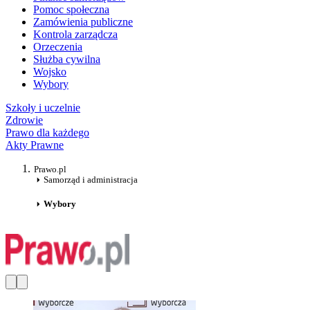
Pomoc społeczna
Zamówienia publiczne
Kontrola zarządcza
Orzeczenia
Służba cywilna
Wojsko
Wybory
Szkoły i uczelnie
Zdrowie
Prawo dla każdego
Akty Prawne
Prawo.pl
Samorząd i administracja
Wybory