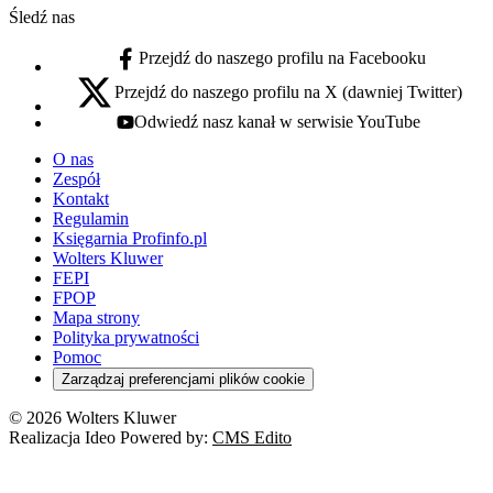
Śledź nas
Przejdź do naszego profilu na Facebooku
facebook - otwiera się w nowej karcie
Przejdź do naszego profilu na X (dawniej Twitter)
x - otwiera się w nowej karcie
Odwiedź nasz kanał w serwisie YouTube
youtube - otwiera się w nowej karcie
O nas
Zespół
Kontakt
Regulamin
Księgarnia Profinfo.pl
Wolters Kluwer
FEPI
FPOP
Mapa strony
Polityka prywatności
Pomoc
Zarządzaj preferencjami plików cookie
© 2026 Wolters Kluwer
Realizacja Ideo Powered by:
CMS Edito