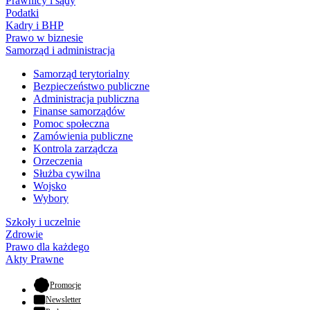
Prawnicy i sądy
Podatki
Kadry i BHP
Prawo w biznesie
Samorząd i administracja
Samorząd terytorialny
Bezpieczeństwo publiczne
Administracja publiczna
Finanse samorządów
Pomoc społeczna
Zamówienia publiczne
Kontrola zarządcza
Orzeczenia
Służba cywilna
Wojsko
Wybory
Szkoły i uczelnie
Zdrowie
Prawo dla każdego
Akty Prawne
- otwiera się w nowej karcie
Promocje
Newsletter