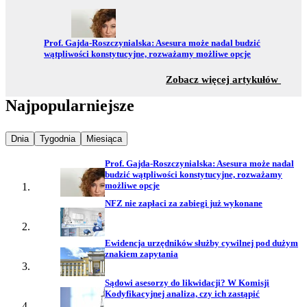
Przejdź do:
Prof. Gajda-Roszczynialska: Asesura może nadal budzić
wątpliwości konstytucyjne, rozważamy możliwe opcje
z sekc
Zobacz więcej artykułów
Najpopularniejsze
Najpopularniejsze wiadomości z
Najpopularniejsze wiadomości z
Najpopularniejsze wiadomości z
Dnia
Tygodnia
Miesiąca
Prof. Gajda-Roszczynialska: Asesura może nadal
budzić wątpliwości konstytucyjne, rozważamy
możliwe opcje
NFZ nie zapłaci za zabiegi już wykonane
Ewidencja urzędników służby cywilnej pod dużym
znakiem zapytania
Sądowi asesorzy do likwidacji? W Komisji
Kodyfikacyjnej analiza, czy ich zastąpić