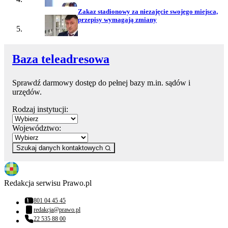
Zakaz stadionowy za niezajęcie swojego miejsca,
przepisy wymagają zmiany
Baza teleadresowa
Sprawdź darmowy dostęp do pełnej bazy m.in. sądów i
urzędów.
Rodzaj instytucji:
Województwo:
Szukaj danych kontaktowych
Redakcja serwisu Prawo.pl
801 04 45 45
Numer telefonu:
redakcja@prawo.pl
Adres email:
22 535 88 00
Numer telefonu: