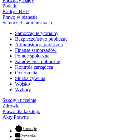
Prawnicy i sądy
Podatki
Kadry i BHP
Prawo w biznesie
Samorząd i administracja
Samorząd terytorialny
Bezpieczeństwo publiczne
Administracja publiczna
Finanse samorządów
Pomoc społeczna
Zamówienia publiczne
Kontrola zarządcza
Orzeczenia
Służba cywilna
Wojsko
Wybory
Szkoły i uczelnie
Zdrowie
Prawo dla każdego
Akty Prawne
- otwiera się w nowej karcie
Promocje
Newsletter