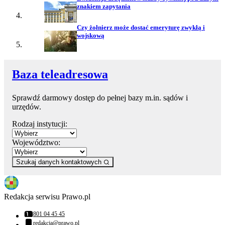
znakiem zapytania
Czy żołnierz może dostać emeryturę zwykłą i
wojskową
Baza teleadresowa
Sprawdź darmowy dostęp do pełnej bazy m.in. sądów i
urzędów.
Rodzaj instytucji:
Województwo:
Szukaj danych kontaktowych
Redakcja serwisu Prawo.pl
801 04 45 45
Numer telefonu:
redakcja@prawo.pl