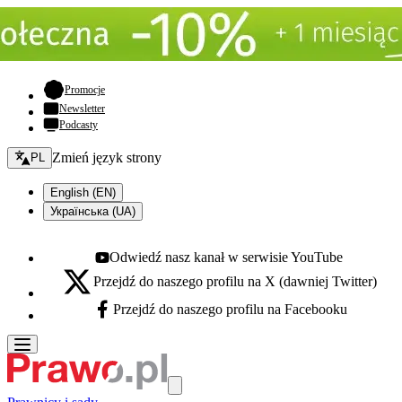
- otwiera się w nowej karcie
Promocje
Newsletter
Podcasty
Zmień język - bieżący:
Zmień język strony
PL
English (EN)
Українська (UA)
Odwiedź nasz kanał w serwisie YouTube
Youtube - otwiera się w nowej karcie
Przejdź do naszego profilu na X (dawniej Twitter)
X - otwiera się w nowej karcie
Przejdź do naszego profilu na Facebooku
Facebook - otwiera się w nowej karcie