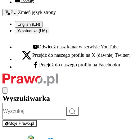
Podcasty
Zmień język - bieżący:
Zmień język strony
PL
English (EN)
Українська (UA)
Odwiedź nasz kanał w serwisie YouTube
Youtube - otwiera się w nowej karcie
Przejdź do naszego profilu na X (dawniej Twitter)
X - otwiera się w nowej karcie
Przejdź do naszego profilu na Facebooku
Facebook - otwiera się w nowej karcie
Wyszukiwarka
Szukaj
Moje Prawo.pl
- rejestracja i logowanie do serwisu