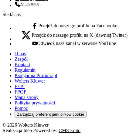
Adres email:
22 535 88 00
Numer telefonu:
Śledź nas
Przejdź do naszego profilu na Facebooku
facebook - otwiera się w nowej karcie
Przejdź do naszego profilu na X (dawniej Twitter)
x - otwiera się w nowej karcie
Odwiedź nasz kanał w serwisie YouTube
youtube - otwiera się w nowej karcie
O nas
Zespół
Kontakt
Regulamin
Księgarnia Profinfo.pl
Wolters Kluwer
FEPI
FPOP
Mapa strony
Polityka prywatności
Pomoc
Zarządzaj preferencjami plików cookie
© 2026 Wolters Kluwer
Realizacja Ideo Powered by:
CMS Edito