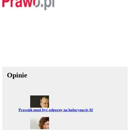
Opinie
Przejdź do:
Prawnik musi być odporny na halucynacje AI