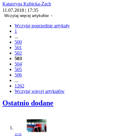
Katarzyna Kubicka-Żach
11.07.2018 | 17:35
Wczytaj więcej artykułów
Wczytaj poprzednie artykuły
1
...
500
501
502
503
504
505
506
...
1262
Wczytaj więcej artykułów
Ostatnio dodane
13:35