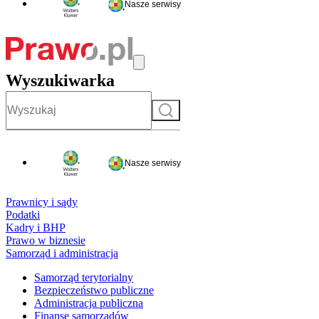
Nasze serwisy
Wyszukiwarka
Szukaj
Nasze serwisy
Prawnicy i sądy
Podatki
Kadry i BHP
Prawo w biznesie
Samorząd i administracja
Samorząd terytorialny
Bezpieczeństwo publiczne
Administracja publiczna
Finanse samorządów