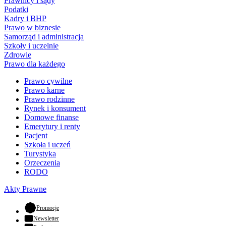
Prawnicy i sądy
Podatki
Kadry i BHP
Prawo w biznesie
Samorząd i administracja
Szkoły i uczelnie
Zdrowie
Prawo dla każdego
Prawo cywilne
Prawo karne
Prawo rodzinne
Rynek i konsument
Domowe finanse
Emerytury i renty
Pacjent
Szkoła i uczeń
Turystyka
Orzeczenia
RODO
Akty Prawne
- otwiera się w nowej karcie
Promocje
Newsletter