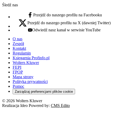
Śledź nas
Przejdź do naszego profilu na Facebooku
facebook - otwiera się w nowej karcie
Przejdź do naszego profilu na X (dawniej Twitter)
x - otwiera się w nowej karcie
Odwiedź nasz kanał w serwisie YouTube
youtube - otwiera się w nowej karcie
O nas
Zespół
Kontakt
Regulamin
Księgarnia Profinfo.pl
Wolters Kluwer
FEPI
FPOP
Mapa strony
Polityka prywatności
Pomoc
Zarządzaj preferencjami plików cookie
© 2026 Wolters Kluwer
Realizacja Ideo Powered by:
CMS Edito