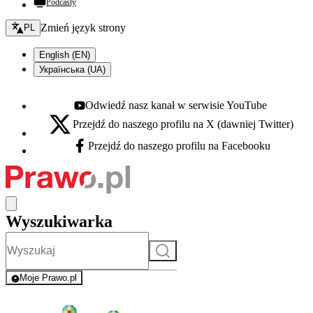
Podcasty
Zmień język - bieżący:
Zmień język strony
PL
English (EN)
Українська (UA)
Odwiedź nasz kanał w serwisie YouTube
Youtube - otwiera się w nowej karcie
Przejdź do naszego profilu na X (dawniej Twitter)
X - otwiera się w nowej karcie
Przejdź do naszego profilu na Facebooku
Facebook - otwiera się w nowej karcie
Wyszukiwarka
Szukaj
Moje Prawo.pl
- rejestracja i logowanie do serwisu