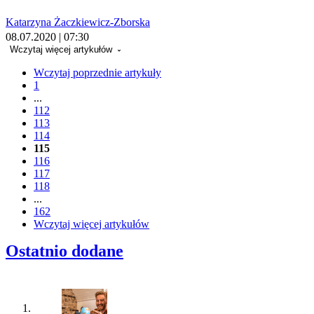
Katarzyna Żaczkiewicz-Zborska
08.07.2020 | 07:30
Wczytaj więcej artykułów
Wczytaj poprzednie artykuły
1
...
112
113
114
115
116
117
118
...
162
Wczytaj więcej artykułów
Ostatnio dodane