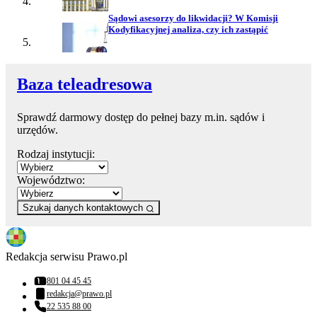
Sądowi asesorzy do likwidacji? W Komisji
Kodyfikacyjnej analiza, czy ich zastąpić
Baza teleadresowa
Sprawdź darmowy dostęp do pełnej bazy m.in. sądów i
urzędów.
Rodzaj instytucji:
Województwo:
Szukaj danych kontaktowych
Redakcja serwisu Prawo.pl
801 04 45 45
Numer telefonu:
redakcja@prawo.pl
Adres email:
22 535 88 00
Numer telefonu: