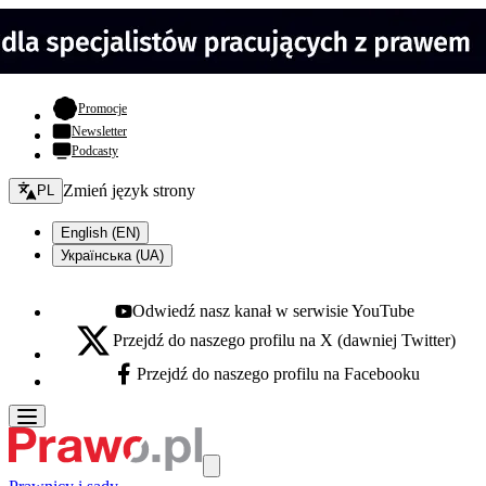
- otwiera się w nowej karcie
Promocje
Newsletter
Podcasty
Zmień język - bieżący:
Zmień język strony
PL
English (EN)
Українська (UA)
Odwiedź nasz kanał w serwisie YouTube
Youtube - otwiera się w nowej karcie
Przejdź do naszego profilu na X (dawniej Twitter)
X - otwiera się w nowej karcie
Przejdź do naszego profilu na Facebooku
Facebook - otwiera się w nowej karcie