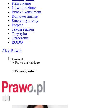
Prawo karne
Prawo rodzinne
Rynek i konsument
Domowe finanse
Emerytury i renty
Pacjent
Szkoła i uczeń
Turystyka
Orzeczenia
RODO
Akty Prawne
Prawo.pl
Prawo dla każdego
Prawo cywilne