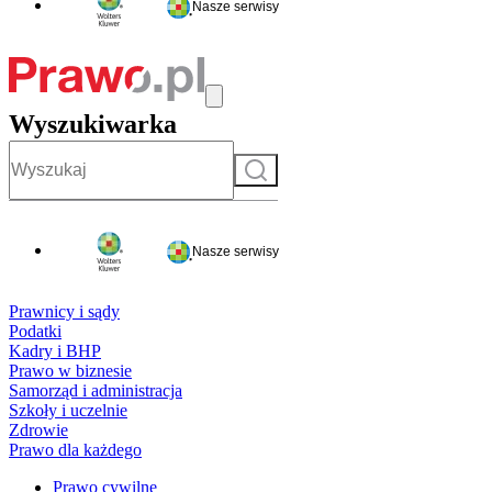
Nasze serwisy
Wyszukiwarka
Szukaj
Nasze serwisy
Prawnicy i sądy
Podatki
Kadry i BHP
Prawo w biznesie
Samorząd i administracja
Szkoły i uczelnie
Zdrowie
Prawo dla każdego
Prawo cywilne