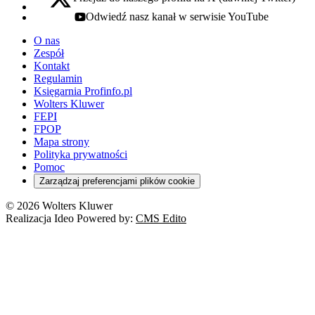
x - otwiera się w nowej karcie
Odwiedź nasz kanał w serwisie YouTube
youtube - otwiera się w nowej karcie
O nas
Zespół
Kontakt
Regulamin
Księgarnia Profinfo.pl
Wolters Kluwer
FEPI
FPOP
Mapa strony
Polityka prywatności
Pomoc
Zarządzaj preferencjami plików cookie
© 2026 Wolters Kluwer
Realizacja Ideo Powered by:
CMS Edito