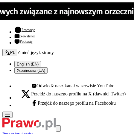
- otwiera się w nowej karcie
Promocje
Newsletter
Podcasty
Zmień język - bieżący:
Zmień język strony
PL
English (EN)
Українська (UA)
Odwiedź nasz kanał w serwisie YouTube
Youtube - otwiera się w nowej karcie
Przejdź do naszego profilu na X (dawniej Twitter)
X - otwiera się w nowej karcie
Przejdź do naszego profilu na Facebooku
Facebook - otwiera się w nowej karcie