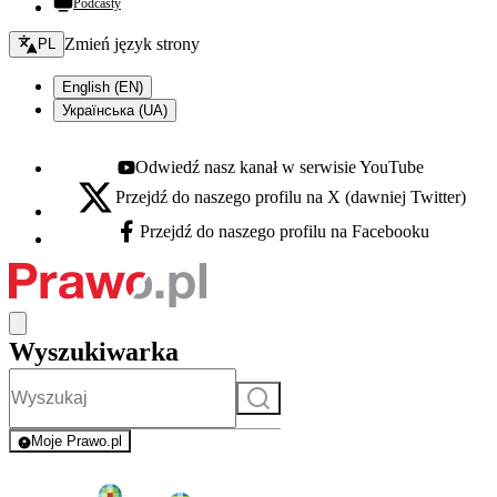
Podcasty
Zmień język - bieżący:
Zmień język strony
PL
English (EN)
Українська (UA)
Odwiedź nasz kanał w serwisie YouTube
Youtube - otwiera się w nowej karcie
Przejdź do naszego profilu na X (dawniej Twitter)
X - otwiera się w nowej karcie
Przejdź do naszego profilu na Facebooku
Facebook - otwiera się w nowej karcie
Wyszukiwarka
Szukaj
Moje Prawo.pl
- rejestracja i logowanie do serwisu