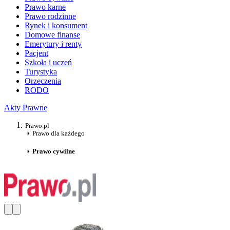
Prawo karne
Prawo rodzinne
Rynek i konsument
Domowe finanse
Emerytury i renty
Pacjent
Szkoła i uczeń
Turystyka
Orzeczenia
RODO
Akty Prawne
Prawo.pl
Prawo dla każdego
Prawo cywilne