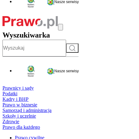
Nasze serwisy
Wyszukiwarka
Szukaj
Nasze serwisy
Prawnicy i sądy
Podatki
Kadry i BHP
Prawo w biznesie
Samorząd i administracja
Szkoły i uczelnie
Zdrowie
Prawo dla każdego
Prawo cywilne