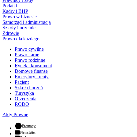
Prawnicy i sądy
Podatki
Kadry i BHP
Prawo w biznesie
Samorząd i administracja
Szkoły i uczelnie
Zdrowie
Prawo dla każdego
Prawo cywilne
Prawo karne
Prawo rodzinne
Rynek i konsument
Domowe finanse
Emerytury i renty
Pacjent
Szkoła i uczeń
Turystyka
Orzeczenia
RODO
Akty Prawne
- otwiera się w nowej karcie
Promocje
Newsletter