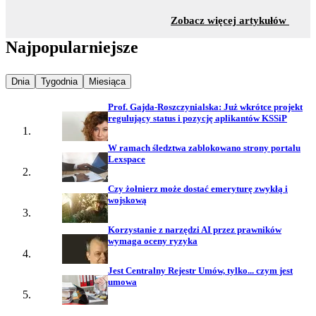
z sekc
Zobacz więcej artykułów
Najpopularniejsze
Najpopularniejsze wiadomości z
Najpopularniejsze wiadomości z
Najpopularniejsze wiadomości z
Dnia
Tygodnia
Miesiąca
Prof. Gajda-Roszczynialska: Już wkrótce projekt
regulujący status i pozycję aplikantów KSSiP
W ramach śledztwa zablokowano strony portalu
Lexspace
Czy żołnierz może dostać emeryturę zwykłą i
wojskową
Korzystanie z narzędzi AI przez prawników
wymaga oceny ryzyka
Jest Centralny Rejestr Umów, tylko... czym jest
umowa